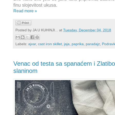
finu slojevitost ukusa.
Read more »
Posted by
JA U KUHINJI...
at
Tuesday, December 04, 2018
Labels:
ajvar
,
cast iron skillet
,
jaja
,
paprika
,
paradajz
,
Podrav
Venac od testa sa spanaćem i Zlatib
slaninom