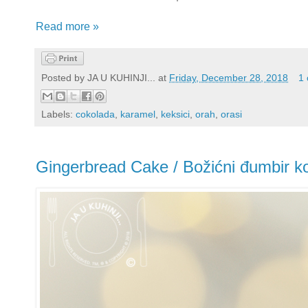
Read more »
Posted by
JA U KUHINJI...
at
Friday, December 28, 2018
1
Labels:
cokolada
,
karamel
,
keksici
,
orah
,
orasi
Gingerbread Cake / Božićni đumbir k