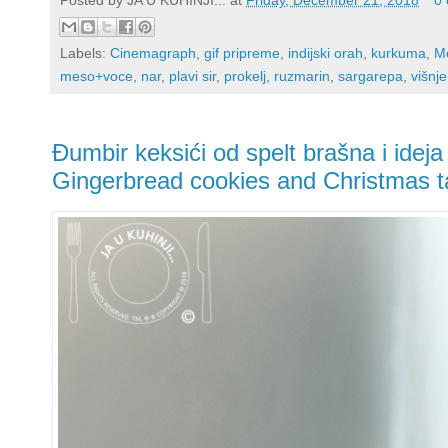
Labels:
Cinemagraph
,
gif pripreme
,
indijski orah
,
kurkuma
,
M
meso+voce
,
nar
,
plavi sir
,
prokelj
,
ruzmarin
,
sargarepa
,
višnje
Đumbir keksići od spelt brašna i ideja 
Gingerbread cookies and Christmas t