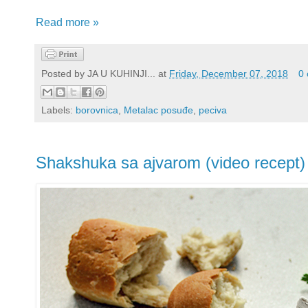
Read more »
Posted by
JA U KUHINJI...
at
Friday, December 07, 2018
0
Labels:
borovnica
,
Metalac posuđe
,
peciva
Shakshuka sa ajvarom (video recept)