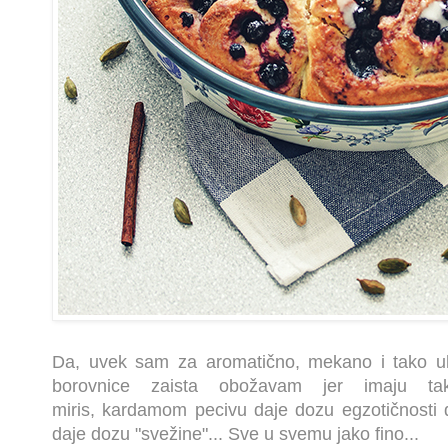
Da, uvek sam za aromatično, mekano i tako u
borovnice zaista obožavam jer imaju ta
miris,
kardamom pecivu daje dozu egzotičnosti 
daje dozu "svežine"... Sve u svemu jako fino...