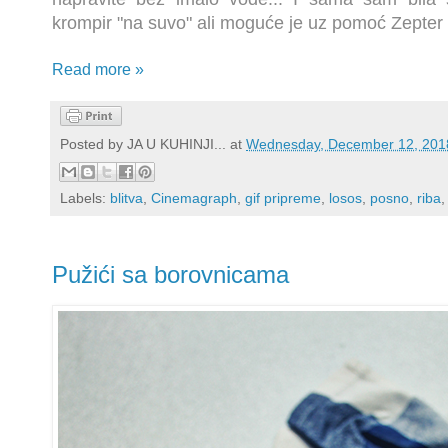
krompir "na suvo" ali moguće je uz pomoć Zepter
Read more »
Posted by
JA U KUHINJI...
at
Wednesday, December 12, 201
Labels:
blitva
,
Cinemagraph
,
gif pripreme
,
losos
,
posno
,
riba
Pužići sa borovnicama