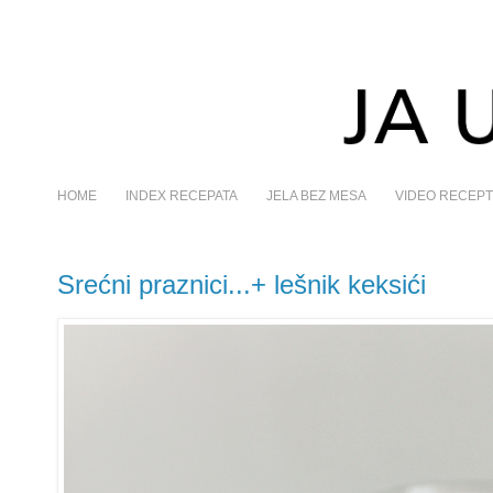
HOME
INDEX RECEPATA
JELA BEZ MESA
VIDEO RECEPT
Srećni praznici...+ lešnik keksići