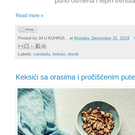
puno osmeha i lepih trenut
Read more »
Posted by
JA U KUHINJI...
at
Monday, December 31, 2018
Labels:
cokolada
,
keksici
,
lesnik
Keksići sa orasima i pročišćenim put