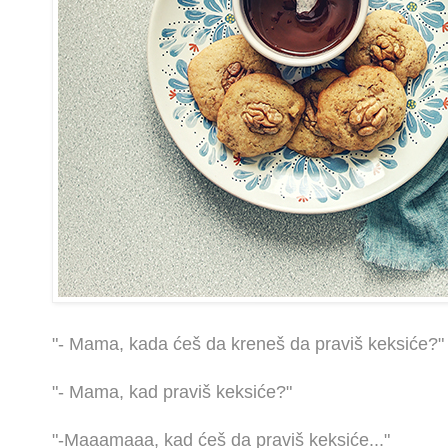
"- Mama, kada ćeš da kreneš da praviš keksiće?"
"- Mama, kad praviš keksiće?"
"-Maaamaaa, kad ćeš da praviš keksiće..."