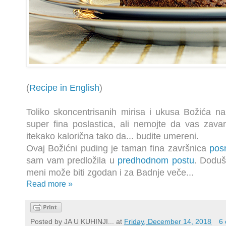
(
Recipe in English
)
Toliko skoncentrisanih mirisa i ukusa Božića n
super fina poslastica, ali nemojte da vas zavar
itekako kalorična tako da... budite umereni.
Ovaj Božićni puding je taman fina završnica
pos
sam vam predložila u
predhodnom postu
. Doduš
meni može biti zgodan i za Badnje veče...
Read more »
Posted by
JA U KUHINJI...
at
Friday, December 14, 2018
6