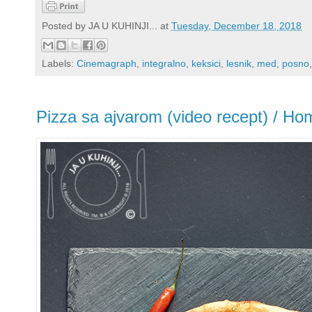
Posted by
JA U KUHINJI...
at
Tuesday, December 18, 2018
Labels:
Cinemagraph
,
integralno
,
keksici
,
lesnik
,
med
,
posno
Pizza sa ajvarom (video recept) / H