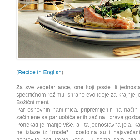
(
Recipe in English
)
Za sve vegetarijance, one koji poste ili jedno
specifičnom režimu ishrane evo ideje za krajnje j
Božićni meni.
Par osnovnih namirnica, pripremljenih na način 
začinjene sa par uobičajenih začina i prava gozba 
Ponekad je manje više, a i ta jednostavna jela, ka
ne izlaze iz "mode" i dostojna su i najsvečani
napravite bez imalo vode... I sama sam bila 