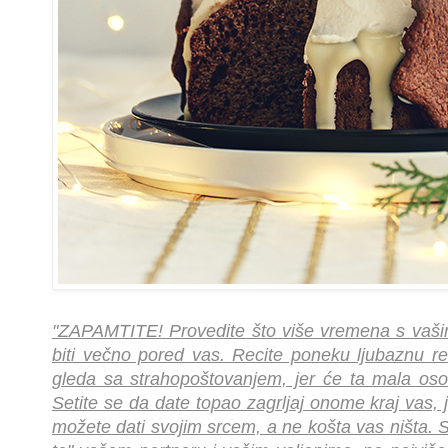
"ZAPAMTITE! Provedite što više vremena s vašim
biti večno pored vas. Recite poneku ljubaznu 
gleda sa strahopoštovanjem, jer će ta mala osob
Setite se da date topao zagrljaj onome kraj vas, j
možete dati svojim srcem, a ne košta vas ništa. S