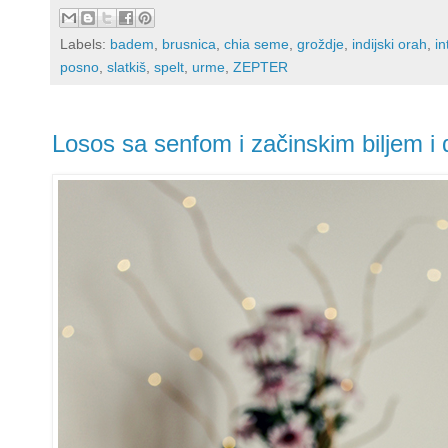
Labels:
badem
,
brusnica
,
chia seme
,
groždje
,
indijski orah
,
in
posno
,
slatkiš
,
spelt
,
urme
,
ZEPTER
Losos sa senfom i začinskim biljem i 