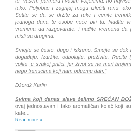
te" vašem partneru i vašim voljenima, no najviše
tako. Poljubac i zagrljaj mogu izlečiti ranu, a
Setite se da se držite za ruke i cenite trenut
jednoga dana te osobe neće biti tu. Nađite vr
vremena da razgovarate, i nađite vremena da 
misli sa drugima.
Smejte se često, dugo i iskreno. Smejte se dok 
događaju. Izdržite, odbolujte, preživite. Recite 
volite, u svakoj prilici, jer život se ne meri bro
nego trenucima koji nam oduzmu dah."
Džordž Karlin
Svima koji danas slave želimo SREĆAN BOŽI
ovaj jednostavan i tako aromatičan kolač koji sup
kafe...
Read more »