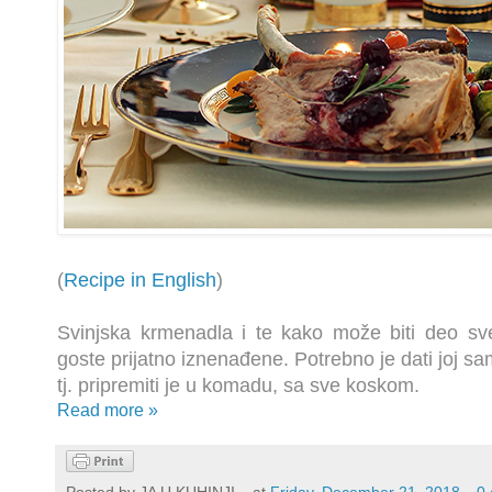
(
Recipe in English
)
Svinjska krmenadla i te kako može biti deo sv
goste prijatno iznenađene. Potrebno je dati joj sa
tj. pripremiti je u komadu, sa sve koskom.
Read more »
Posted by
JA U KUHINJI...
at
Friday, December 21, 2018
0