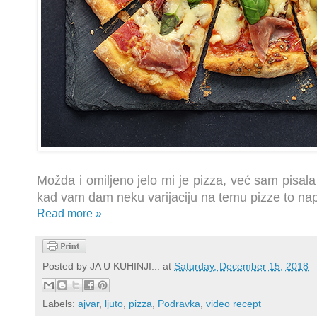
Možda i omiljeno jelo mi je pizza, već sam pisala
kad vam dam neku varijaciju na temu pizze to n
Read more »
Posted by
JA U KUHINJI...
at
Saturday, December 15, 2018
Labels:
ajvar
,
ljuto
,
pizza
,
Podravka
,
video recept