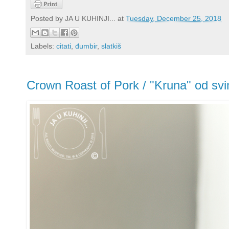
Posted by
JA U KUHINJI...
at
Tuesday, December 25, 2018
Labels:
citati
,
đumbir
,
slatkiš
Crown Roast of Pork / "Kruna" od sv