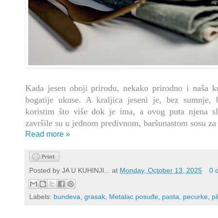
Kada jesen oboji prirodu, nekako prirodno i naša ku
bogatije ukuse. A kraljica jeseni je, bez sumnje,
koristim što više dok je ima, a ovog puta njena sl
završile su u jednom predivnom, baršunastom sosu za 
Read more »
Posted by
JA U KUHINJI...
at
Monday, October 13, 2025
0 
Labels:
bundeva
,
grasak
,
Metalac posuđe
,
pasta
,
pecurke
,
pi