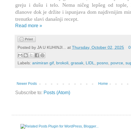
greju i dušu i telo. Nema ničeg lepšeg od tople, 
dlanove dok je držite i ispunjava dom najdivnijim m
trenutke slavi današnji recept.
Read more »
Posted by
JA U KUHINJI...
at
Thursday, October 02, 2025
0
Labels:
animiran gif
,
brokoli
,
grasak
,
LIDL
,
posno
,
povrce
,
su
Newer Posts
Home
Subscribe to:
Posts (Atom)