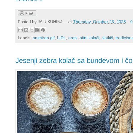
Posted by
JA U KUHINJI...
at
Thursday, October 23, 2025
0
Labels:
animiran gif
,
LIDL
,
orasi
,
sitni kolači
,
slatkiš
,
tradicion
Jesenji zebra kolač sa bundevom i č