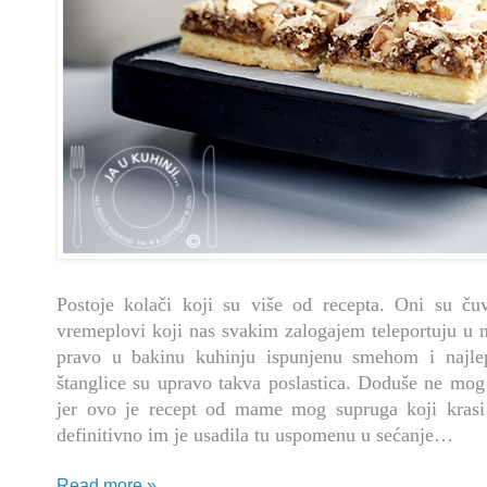
Postoje kolači koji su više od recepta. Oni su ču
vremeplovi koji nas svakim zalogajem teleportuju u 
pravo u bakinu kuhinju ispunjenu smehom i najle
štanglice su upravo takva poslastica. Doduše ne mog 
jer ovo je recept od mame mog supruga koji krasi
definitivno im je usadila tu uspomenu u sećanje…
Read more »