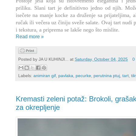
Postoje jela koja su istovremeno elegantna i jedn
priliku. Slani tart je definitivno jedno od njih. Mož
isečete na manje kocke za druženje sa prijateljima, al
ručak ili večera uz činiju sveže salate. Ovaj tart nudi
i tekstura, a priprema se lakše nego što mislite.
Read more »
Posted by
JA U KUHINJI...
at
Saturday, October 04, 2025
0
Labels:
animiran gif
,
pavlaka
,
pecurke
,
perutnina ptuj
,
tart
,
ti
Kremasti zeleni potaž: Brokoli, grašak,
za okrepljenje