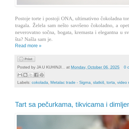
Postoje torte i postoji ONA, ultimativno čokoladna t
tragala. Želela sam nešto savršeno čokoladno, a opet
neverovatno sočna, bogata, kremasta i elegantna u svo
šta? Našla sam je.
Read more »
Posted by
JA U KUHINJI...
at
Monday, October 06, 2025
0 
Labels:
cokolada
,
Metalac trade - Sigma
,
slatkiš
,
torta
,
video 
Tart sa pečurkama, tikvicama i dimlje