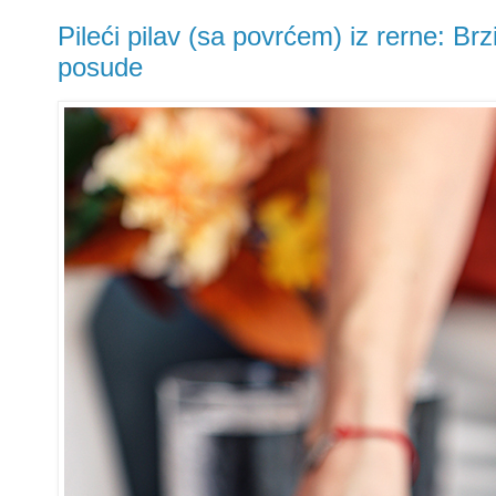
Pileći pilav (sa povrćem) iz rerne: Brz
posude