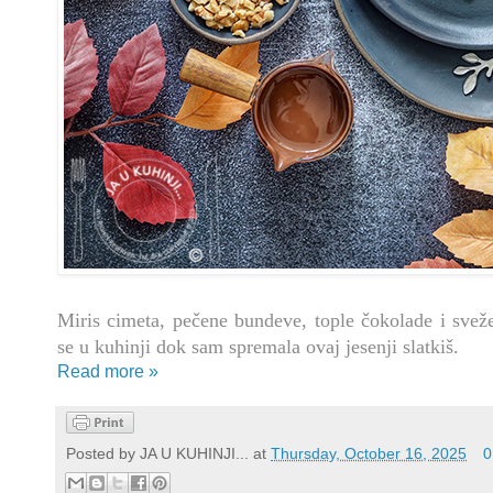
Miris cimeta, pečene bundeve, tople čokolade i sveže
se u kuhinji dok sam spremala ovaj jesenji slatkiš.
Read more »
Posted by
JA U KUHINJI...
at
Thursday, October 16, 2025
0