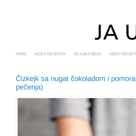
HOME
INDEX RECEPATA
JELA BEZ MESA
VIDEO RECEPT
Čizkejk sa nugat čokoladom i pomor
pečenja)