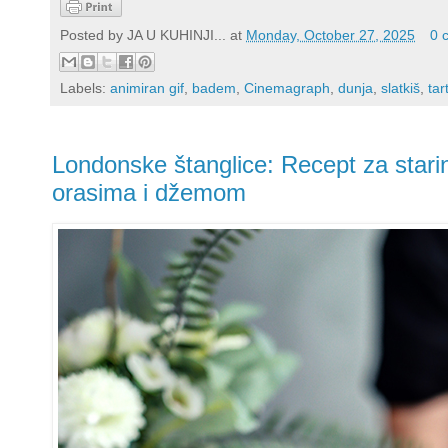
Posted by
JA U KUHINJI...
at
Monday, October 27, 2025
0 
Labels:
animiran gif
,
badem
,
Cinemagraph
,
dunja
,
slatkiš
,
tar
Londonske štanglice: Recept za starin
orasima i džemom