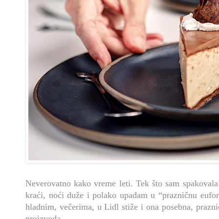
Neverovatno kako vreme leti. Tek što sam spakovala l
kraći, noći duže i polako upadam u “prazničnu eufor
hladnim, večerima, u Lidl stiže i ona posebna, prazn
proizvoda.