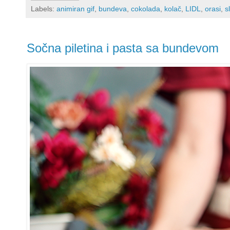
Labels:
animiran gif
,
bundeva
,
cokolada
,
kolač
,
LIDL
,
orasi
,
s
Sočna piletina i pasta sa bundevom