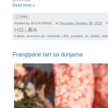
Read more »
Posted by
JA U KUHINJI...
at
Thursday, October 30, 2025
0
Labels:
animiran gif
,
cokolada
,
LIDL
,
pavlaka
,
sir
,
slatkiš
,
vide
Frangipane tart sa dunjama