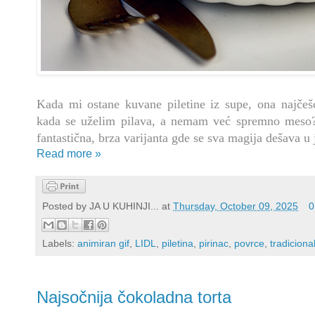
Kada mi ostane kuvane piletine iz supe, ona najčešć
kada se uželim pilava, a nemam već spremno meso
fantastična, brza varijanta gde se sva magija dešava u 
Read more »
Posted by
JA U KUHINJI...
at
Thursday, October 09, 2025
0
Labels:
animiran gif
,
LIDL
,
piletina
,
pirinac
,
povrce
,
tradiciona
Najsočnija čokoladna torta