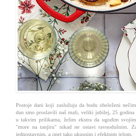
Postoje dani koji zaslužuju da budu obeleženi nečim
dan smo proslavili naš mali, veliki jubilej, 25 godin
u takvim prilikama, želim ekstra da ugodim svoj
"more na tanjiru" nikad ne ostavi ravnodušnim. Z
jednostavnim, a opet tako ukusnim i efektnim jelom.