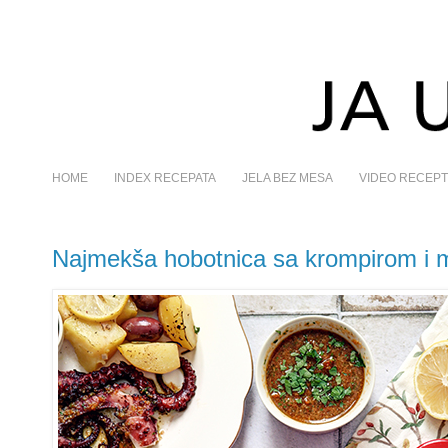
HOME
INDEX RECEPATA
JELA BEZ MESA
VIDEO RECEPT
Najmekša hobotnica sa krompirom i 