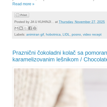
Read more »
Posted by
JA U KUHINJI...
at
Thursday, November 27, 2025
Labels:
animiran gif
,
hobotnica
,
LIDL
,
posno
,
video recept
Praznični čokoladni kolač sa pomora
karamelizovanim lešnikom / Chocola