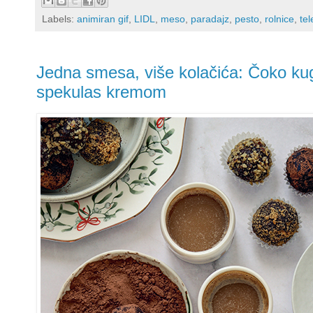
Labels:
animiran gif
,
LIDL
,
meso
,
paradajz
,
pesto
,
rolnice
,
tel
Jedna smesa, više kolačića: Čoko kugl
spekulas kremom