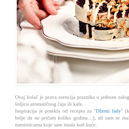
Ovaj kolač je prava esencija praznika u jednom zalog
šoljicu aromatičnog čaja ili kafe.
Inspiracija je potekla od recepta za "
Džemi lady
" (
bolje da ne pričam koliko godina…), ali sam se malo
namirnicama koje sam imala kod kuće.