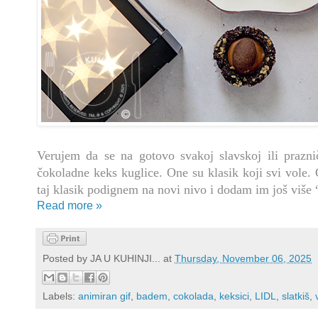
Verujem da se na gotovo svakoj slavskoj ili prazni
čokoladne keks kuglice. One su klasik koji svi vole.
taj klasik podignem na novi nivo i dodam im još više
Read more »
Posted by
JA U KUHINJI...
at
Thursday, November 06, 2025
Labels:
animiran gif
,
badem
,
cokolada
,
keksici
,
LIDL
,
slatkiš
,