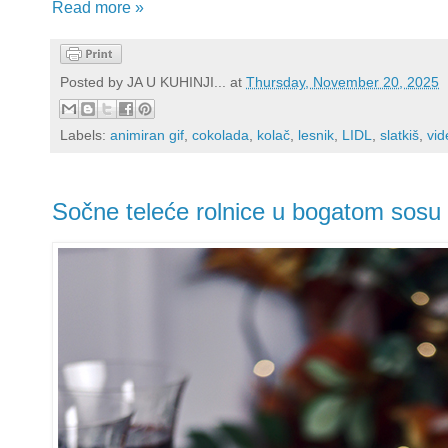
Read more »
Posted by
JA U KUHINJI...
at
Thursday, November 20, 2025
Labels:
animiran gif
,
cokolada
,
kolač
,
lesnik
,
LIDL
,
slatkiš
,
vid
Sočne teleće rolnice u bogatom sosu 