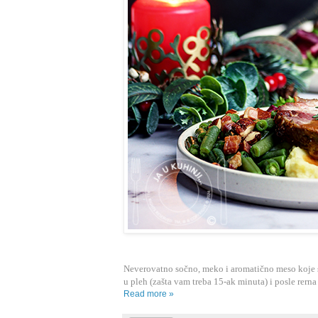
Neverovatno sočno, meko i aromatično meso koje 
u pleh (zašta vam treba 15-ak minuta) i posle rerna
Read more »