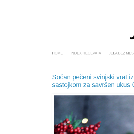
HOME
INDEX RECEPATA
JELA BEZ MES
Sočan pečeni svinjski vrat i
sastojkom za savršen ukus 