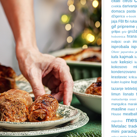
citati
citrusi
darivanj
cvekla
domaca pasta
džigerica
e-book
jaja
FBI
fbi ruk
gif pripreme
grožd
grilijas
griz
hrana
hobotnica
in
indijski orah
isprobala
is
Oliver
japanska ja
kajmak
kafa
k
keksici
kefir
k
kokosovo ml
kondenzovan
krastavac
krilca
ku
kulen
kupine
lazanje
leblebi
limun
lisnato 
makadamija orasi
mangulica
marak
masline
mast
meatbal
House
mes
zajedno
Metalac trad
mini paradaj
moja kravi
mlinci