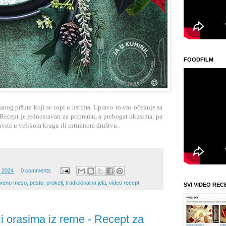
FOODFILM
anog pršuta koji se topi u ustima. Upravo to vas očekuje sa
ecept je jednostavan za pripremu, a prebogat ukusima, pa
lavite u velikom krugu ili intimnom društvu.
 2024
0 comments
veno meso
,
pesto
,
prokelj
,
tradicionalna jela
,
video recept
SVI VIDEO REC
 orasima iz rerne - Recept za