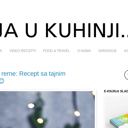
A
VIDEO RECEPTI
FOOD & TRAVEL
O NAMA
SARADNJE
K
z rerne: Recept sa tajnim
😊
E-KNJIGA SLA