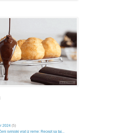
E
r 2024
(5)
ni svinjski vrat iz rerne: Recept sa taj...