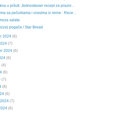
na u pršuti: Jednostavan recept za prazni...
ma sa pečurkama i orasima iz rerne - Rece...
moza salata
izza) pogača / Star Bread
r 2024
(6)
2024
(7)
er 2024
(6)
024
(6)
4
(4)
4
(6)
4
(7)
4
(8)
024
(6)
 2024
(7)
2024
(6)