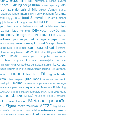
cokolada
crni luk
curetina
ćuretina
čvarci
e
deca u kuhinji
dečija užina
dip
dešavanja
dinja
domace
doncafe
đumbir
dr Milk
Dukley
dunja
farbana
ekspres lonac
ELLE
Fairy Platinum
Fairy
food & travel
avice
FRIKOM
Galbani
Filippo Berio
grasak
golica
goji bobice
gost na JA U KUHINJI...
je
gulas
heljda
hleb
halloumi sir
hibiskus
Gurman
 za najmlađe
IDEA voće i povrće
hummus
Ikea
sta story
integralno
INTERNET-lije
intervju
probano
jaja
jabuke
jagnjetina
jagode
Jamie
Jerinini recepti
jogurt
Joseph Joseph
buka (kaki)
kapar
karamel
karfiol
ajsije
kale (lisnati kelj)
kašica
kiflice
kokos
eleraba
kelj
kesten
kivi
klice
Klopica
eko
kolač
kolekcija recepata
komorač
o mleko
korpice
kozice
kosmajska
kopriva
kukuruz
kruska
kućica od keksa
kuglof
krompir
pus
lan
kurkuma
kus-kus
kuvarijacije
ladjice
lavanda
LIDL
LEIFHEIT
lesnik
ja
lignje
limeta
leca
ljuto
testo
losos
luk
mak
Live Inspire
lubenica
maline
mamini recepti
mandarina
mango
mali princ
mascarpone sir
uja
marcipan
Mascom Publishing
matovilac
Meat
MATADOR čili sos
matar
MAXI
Mcc vina
ls
med
Mehrzer
menta
MENAŽ čokolada
mesimo
o
Metalac posuđe
meso+voce
e - Sigma
MEZZE
meze-zakuska
Mg Mivela
z
mleveno meso
mleko
Mlečni proizvodi Pastir
morski plodovi
ca
Moonlight Candles
mousse
mozak