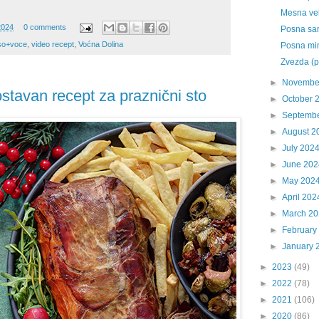
Mesna vek
2024
0 comments
Posna sar
o+voce
,
video recept
,
Voćna Dolina
Posna mi
Zvezda (p
►
Novembe
stavan recept za praznični sto
►
October 
►
Septemb
►
August 2
►
July 202
►
June 202
►
May 202
►
April 202
►
March 2
►
February
►
January 
►
2023
(49)
►
2022
(78)
►
2021
(106)
►
2020
(86)