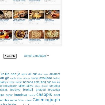
Select Language
▼
 koliko nas je
all nut
amarant
ajvar
aloe vera
an gif
avokado
aronija
apple cider
arbun
babini
banana
batat
bbq sos
Baileys Irish Cream
beli luk
biftek
blitva
boranija
stFoodMagazin
bljušt (kuka)
brokoli
osiljak
breskve
bruleed
bruscetta
casopis
bundeva
cast
nica
bulgur
burek
Cinemagraph
ler
chia seme
cimet
čičoka