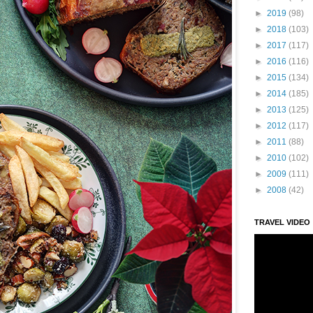
►
2019
(98)
►
2018
(103)
►
2017
(117)
►
2016
(116)
►
2015
(134)
►
2014
(185)
►
2013
(125)
►
2012
(117)
►
2011
(88)
►
2010
(102)
►
2009
(111)
►
2008
(42)
TRAVEL VIDEO