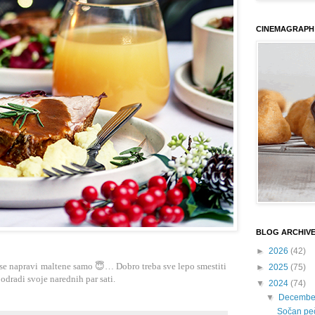
CINEMAGRAPH
BLOG ARCHIV
►
2026
(42)
se napravi maltene samo 😇… Dobro treba sve lepo smestiti
►
2025
(75)
 odradi svoje narednih par sati.
▼
2024
(74)
▼
Decembe
Sočan peče