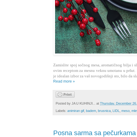
Zamislite spoj sočnog mesa, aromatičnog bilja i sl
ovim receptom za mesnu veknu umotanu u pršut. R
je idealan izbor za vaš novogodišnji sto, bilo da s
Read more »
Posted by
JA U KUHINJI...
at
Thursday, December 26,
Labels:
animiran gif
,
badem
,
brusnica
,
LIDL
,
meso
,
mle
Posna sarma sa pečurkama i