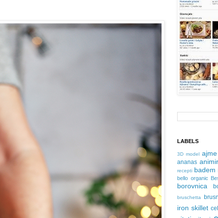
LABELS
ajme
3D model
animir
ananas
badem
recepti
bello organic
Be
borovnica
b
brus
bruschetta
iron skillet
ce