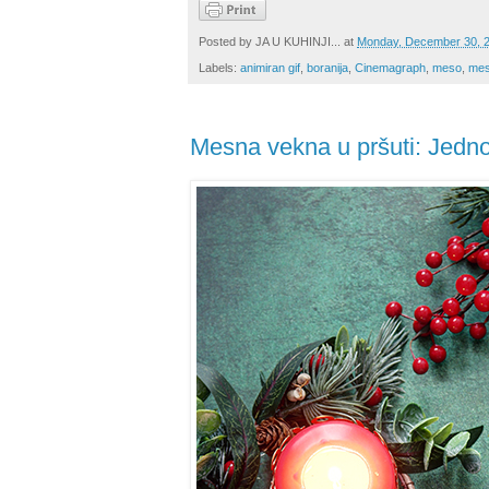
Posted by
JA U KUHINJI...
at
Monday, December 30, 
Labels:
animiran gif
,
boranija
,
Cinemagraph
,
meso
,
mes
Mesna vekna u pršuti: Jedno