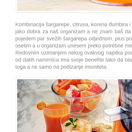
Kombinacija šargarepe, citrusa, korena đumbira i
jako dobra za naš organizam a ne znam baš da 
pojedem par svežih šargarepa odjednom, plus po k
osetim a u organizam unesem preko potrebne min
Redovnim uzimanjem nekog ovakvog napitka podi
od datih namirnica ima svoje benefite tako da b
toga a ne samo na podizanje imuniteta.