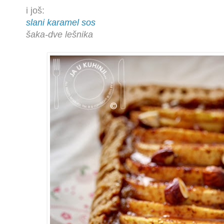
i još:
slani karamel sos
šaka-dve lešnika