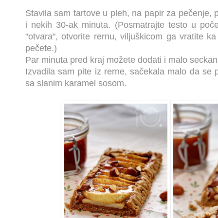
Stavila sam tartove u pleh, na papir za pečenje, 
i nekih 30-ak minuta. (Posmatrajte testo u po
"otvara", otvorite rernu, viljuškicom ga vratite 
pečete.)
Par minuta pred kraj možete dodati i malo seckani
Izvadila sam pite iz rerne, sačekala malo da se 
sa slanim karamel sosom.