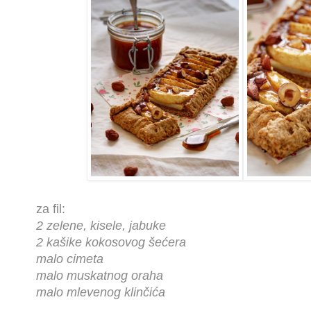
za fil:
2 zelene, kisele, jabuke
2 kašike kokosovog šećera
malo cimeta
malo muskatnog oraha
malo mlevenog klinčića