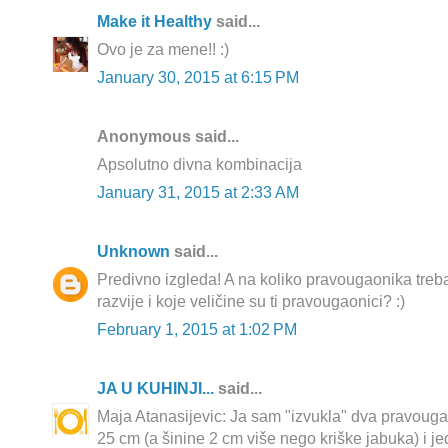
Make it Healthy
said...
Ovo je za mene!! :)
January 30, 2015 at 6:15 PM
Anonymous said...
Apsolutno divna kombinacija
January 31, 2015 at 2:33 AM
Unknown
said...
Predivno izgleda! A na koliko pravougaonika treba
razvije i koje veličine su ti pravougaonici? :)
February 1, 2015 at 1:02 PM
JA U KUHINJI...
said...
Maja Atanasijevic: Ja sam "izvukla" dva pravouga
25 cm (a šinine 2 cm više nego kriške jabuka) i j