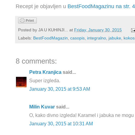
Recept je objavljen u
BestFoodMagazinu na str. 4
Posted by
JA U KUHINJI...
at
Friday, January 30, 2015
Labels:
BestFoodMagazin
,
casopis
,
integralno
,
jabuke
,
kokos
8 comments:
Petra Kranjica
said...
Super izgleda.
January 30, 2015 at 9:53 AM
Milin Kuvar
said...
O, kako divno izgleda! Karamel i jabuka ne mogu d
January 30, 2015 at 10:31 AM