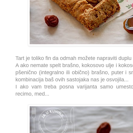
Tart je toliko fin da odmah možete napraviti duplu
A ako nemate spelt brašno, kokosovo ulje i kokoso
pšenično (integralno ili obično) brašno, puter i sm
kombinacija baš ovih sastojaka nas je osvojila...
I ako vam treba posna varijanta samo umesto 
recimo, med...