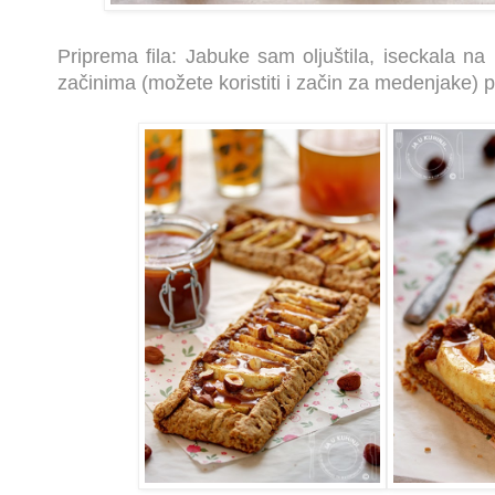
Priprema fila: Jabuke sam oljuštila, iseckala na 
začinima (možete koristiti i začin za medenjake) 