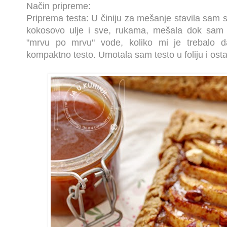
Način pripreme:
Priprema testa: U činiju za mešanje stavila sam 
kokosovo ulje i sve, rukama, mešala dok sam
"mrvu po mrvu" vode, koliko mi je trebalo 
kompaktno testo. Umotala sam testo u foliju i ostav