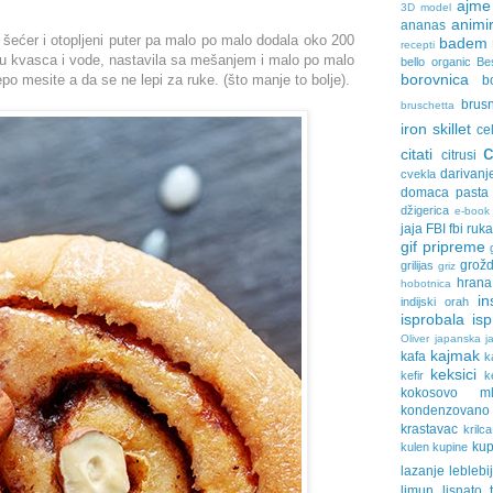
ajme
3D model
animir
ananas
 šećer i otopljeni puter pa malo po malo dodala oko 200
badem
recepti
u kvasca i vode, nastavila sa mešanjem i malo po malo
bello organic
Be
borovnica
po mesite a da se ne lepi za ruke. (što manje to bolje).
b
brus
bruschetta
iron skillet
ce
citati
citrusi
darivanj
cvekla
domaca pasta
džigerica
e-book
jaja
FBI
fbi ruk
gif pripreme
grožd
grilijas
griz
hrana
hobotnica
in
indijski orah
isprobala
is
Oliver
japanska ja
kajmak
kafa
k
keksici
kefir
k
kokosovo ml
kondenzovan
krastavac
krilca
ku
kulen
kupine
lazanje
leblebi
limun
lisnato 