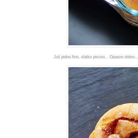
Još jedno fino, slatko pecivo... Opasno dobro...