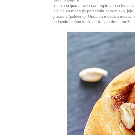
Način pripreme:
U malu šoljicu stavila sam toplu vodu i kvasac.
U činiji za mešanje pomešala sam mleko, jaje,
g brašna (polovinu). Onda sam dodala mešavin
dodavala brašna koliko je trebalo da se može le