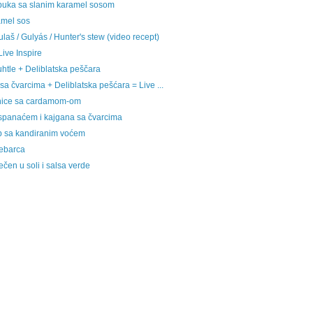
abuka sa slanim karamel sosom
amel sos
laš / Gulyás / Hunter's stew (video recept)
Live Inspire
htle + Deliblatska peščara
sa čvarcima + Deliblatska pešćara = Live ...
lnice sa cardamom-om
spanaćem i kajgana sa čvarcima
eb sa kandiranim voćem
ebarca
čen u soli i salsa verde