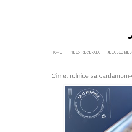
HOME
INDEX RECEPATA
JELA BEZ MES
Cimet rolnice sa cardamom