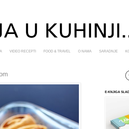
A
VIDEO RECEPTI
FOOD & TRAVEL
O NAMA
SARADNJE
K
-om
E-KNJIGA SLA