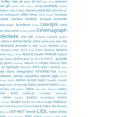
 koliko nas je
all nut
amarant
ajvar
aloe vera
an gif
avokado
aronija
apple cider
arbun
babini
banana
batat
bbq sos
Baileys Irish Cream
beli luk
biftek
blitva
boranija
stFoodMagazin
bljušt (kuka)
brokoli
osiljak
breskve
bruleed
bruscetta
casopis
bundeva
cast
nica
bulgur
burek
Cinemagraph
ler
chia seme
cimet
čičoka
cokolada
crni luk
curetina
ćuretina
čvarci
e
deca u kuhinji
dečija užina
dip
dešavanja
dinja
domace
doncafe
đumbir
dr Milk
Dukley
dunja
farbana
ekspres lonac
ELLE
Fairy Platinum
Fairy
food & travel
avice
FRIKOM
Galbani
Filippo Berio
grasak
golica
goji bobice
gost na JA U KUHINJI...
je
gulas
heljda
hleb
halloumi sir
hibiskus
Gurman
 za najmlađe
IDEA voće i povrće
hummus
Ikea
sta story
integralno
INTERNET-lije
intervju
probano
jaja
jabuke
jagnjetina
jagode
Jamie
Jerinini recepti
jogurt
Joseph Joseph
buka (kaki)
kapar
karamel
karfiol
ajsije
kale (lisnati kelj)
kašica
kiflice
kokos
eleraba
kelj
kesten
kivi
klice
Klopica
eko
kolač
kolekcija recepata
komorač
o mleko
korpice
kozice
kosmajska
kopriva
kukuruz
kruska
kućica od keksa
kuglof
krompir
pus
lan
kurkuma
kus-kus
kuvarijacije
ladjice
lavanda
LIDL
LEIFHEIT
lesnik
ja
lignje
limeta
leca
ljuto
testo
losos
luk
mak
Live Inspire
lubenica