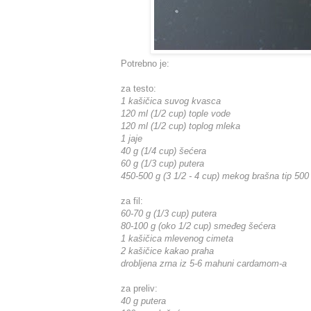
Potrebno je:
za testo:
1 kašičica suvog kvasca
120 ml (1/2 cup) tople vode
120 ml (1/2 cup) toplog mleka
1 jaje
40 g (1/4 cup) šećera
60 g (1/3 cup) putera
450-500 g (3 1/2 - 4 cup) mekog brašna tip 500
za fil:
60-70 g (1/3 cup) putera
80-100 g (oko 1/2 cup) smeđeg šećera
1 kašičica mlevenog cimeta
2 kašičice kakao praha
drobljena zrna iz 5-6 mahuni cardamom-a
za preliv:
40 g putera