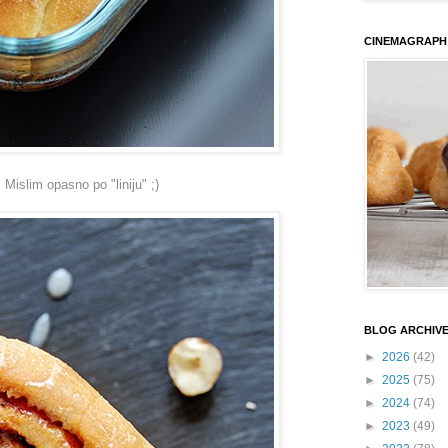
CINEMAGRAPH
 Mislim opasno po "liniju" ;)
BLOG ARCHIV
►
2026
(42)
►
2025
(75)
►
2024
(74)
►
2023
(49)