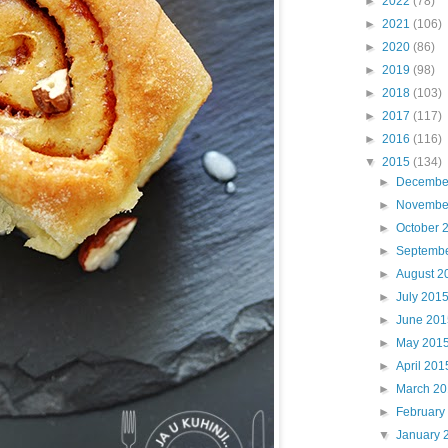
►
2022
(78)
►
2021
(106)
►
2020
(86)
►
2019
(98)
►
2018
(103)
►
2017
(117)
►
2016
(116)
▼
2015
(134)
►
Decembe
►
Novembe
►
October 
►
Septemb
►
August 2
►
July 201
►
June 201
►
May 201
►
April 201
►
March 2
►
February
▼
January 