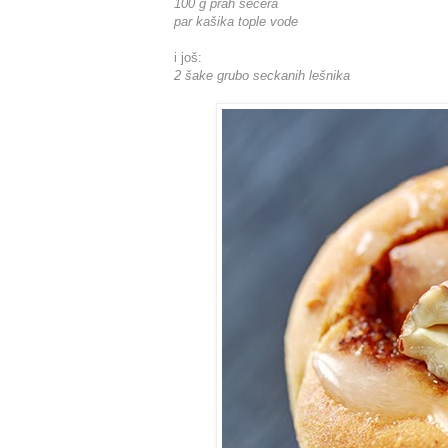
100 g prah šećera
par kašika tople vode
i još:
2 šake grubo seckanih lešnika