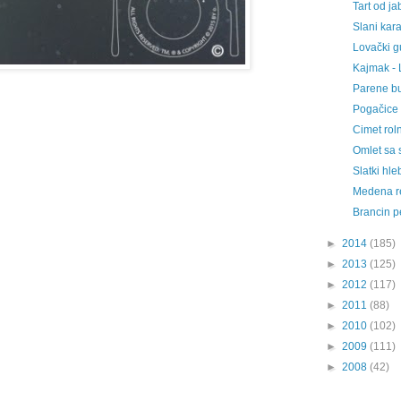
Tart od j
Slani kar
Lovački gu
Kajmak - 
Parene bu
Pogačice 
Cimet ro
Omlet sa 
Slatki hl
Medena r
Brancin pe
►
2014
(185)
►
2013
(125)
►
2012
(117)
►
2011
(88)
►
2010
(102)
►
2009
(111)
►
2008
(42)