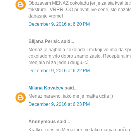
Obozavam MENAZ cokoladu jer je zaista kvalitetn
tekstrure i VRRRLOO prihvatljive cene, sto nazalo
danasnje vreme!
December 9, 2016 at 6:20 PM
Biljana Perisic said...
Menaz je najbolja cokolada i mi koji volimo da s
cokoladom vrlo dobro znamo zasto. Receptura im j
menjala ni za jednu drugu.<3
December 9, 2016 at 6:22 PM
Milana Kovačev
said...
Menaz naravno, tako me je majka ucila :)
December 9, 2016 at 6:23 PM
Anonymous said...
Kratko- koristim Menaž jer me tako mama naučila