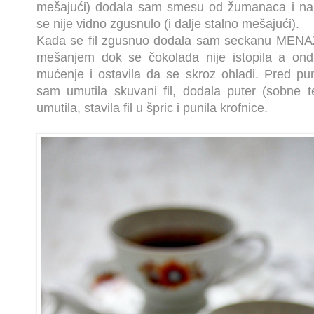
mešajući) dodala sam smesu od žumanaca i na l
se nije vidno zgusnulo (i dalje stalno mešajući).
Kada se fil zgusnuo dodala sam seckanu MENAŽ 
mešanjem dok se čokolada nije istopila a onda
mućenje i ostavila da se skroz ohladi. Pred pu
sam umutila skuvani fil, dodala puter (sobne 
umutila, stavila fil u špric i punila krofnice.