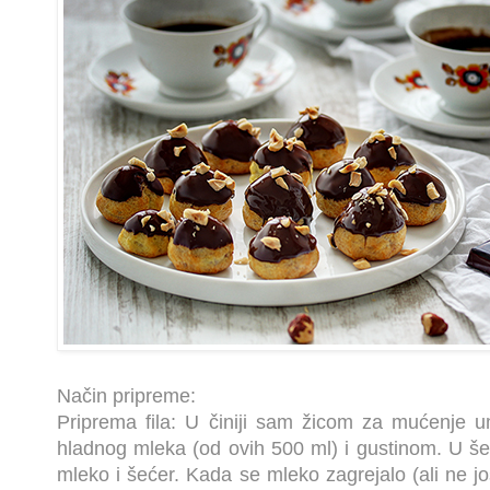
Način pripreme:
Priprema fila: U činiji sam žicom za mućenje 
hladnog mleka (od ovih 500 ml) i gustinom. U še
mleko i šećer. Kada se mleko zagrejalo (ali ne jo