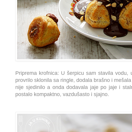
Priprema krofnica: U šerpicu sam stavila vodu, u
provrilo sklonila sa ringle, dodala brašno i mešal
nije sjedinilo a onda dodavala jaje po jaje i sta
postalo kompaktno, vazdušasto i sjajno.