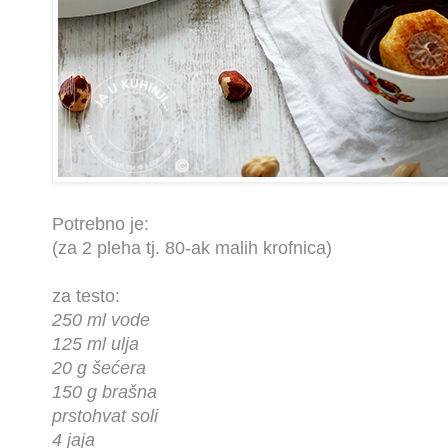
Potrebno je:
(za 2 pleha tj. 80-ak malih krofnica)
za testo:
250 ml vode
125 ml ulja
20 g šećera
150 g brašna
prstohvat soli
4 jaja