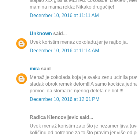
stajalo xxx grama MENAŽ čokolade. DakleM, Mena
mamina mama rekla: Nikako drugačije!
December 10, 2016 at 11:11 AM
Unknown
said...
Uvek koristim menaz cokoladu,jer je najbolja,
December 10, 2016 at 11:14 AM
mira
said...
Menaž je cokolada koja je svaku zenu ucinila p
sladak obrok remek delom!!!A samo kockica jedna
pomoci da stomacic njenog deteta ne boli!!!
December 10, 2016 at 12:01 PM
Radica Klencovljevic said...
Uvek menaž koristim zato što je nezamenljiva (u
količinu od potrebne za to što pravim jer više od