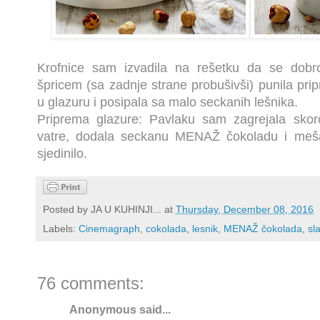
Krofnice sam izvadila na rešetku da se dob
špricem (sa zadnje strane probušivši) punila pri
u glazuru i posipala sa malo seckanih lešnika.
Priprema glazure: Pavlaku sam zagrejala skoro
vatre, dodala seckanu MENAŽ čokoladu i meša
sjedinilo.
Posted by
JA U KUHINJI...
at
Thursday, December 08, 2016
Labels:
Cinemagraph
,
cokolada
,
lesnik
,
MENAŽ čokolada
,
sla
76 comments:
Anonymous said...