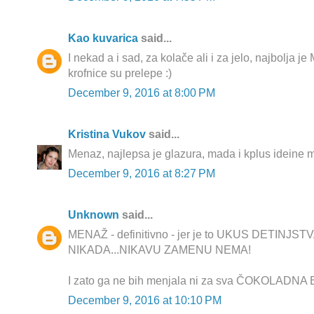
Kao kuvarica
said...
I nekad a i sad, za kolače ali i za jelo, najbolja j
krofnice su prelepe :)
December 9, 2016 at 8:00 PM
Kristina Vukov
said...
Menaz, najlepsa je glazura, mada i kplus ideine 
December 9, 2016 at 8:27 PM
Unknown
said...
MENAŽ - definitivno - jer je to UKUS DETINJSTVA 
NIKADA...NIKAVU ZAMENU NEMA!
I zato ga ne bih menjala ni za sva ČOKOLADNA B
December 9, 2016 at 10:10 PM