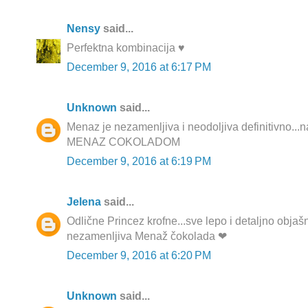
Nensy
said...
Perfektna kombinacija ♥
December 9, 2016 at 6:17 PM
Unknown
said...
Menaz je nezamenljiva i neodoljiva definitivno...naj
MENAZ COKOLADOM
December 9, 2016 at 6:19 PM
Jelena
said...
Odlične Princez krofne...sve lepo i detaljno objaš
nezamenljiva Menaž čokolada ❤
December 9, 2016 at 6:20 PM
Unknown
said...