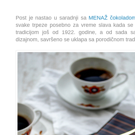
Post je nastao u saradnji sa
MENAŽ čokolado
svake trpeze posebno za vreme slava kada se n
tradicijom još od 1922. godine, a od sada s
dizajnom, savršeno se uklapa sa porodičnom tradi