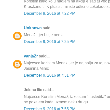
Koristim kako koju nadjem na akciji e sad tu vec 
Kras,kandit i K plus su mi isto odlicne cokolade za 
December 9, 2016 at 7:22 PM
Unknown
said...
Menaž - jer bolje nema!
December 9, 2016 at 7:25 PM
vanjaZr
said...
Najcesce koristim Menaz, jer je najbolja za taj no
Jasmina Mihic
December 9, 2016 at 7:31 PM
Jelena Ilic said...
Najčešće Koristim Menaž, tako sam "nasledila" o
se pokajem kada uzmem neku drugu.
December 9, 2016 at 7:55 PM