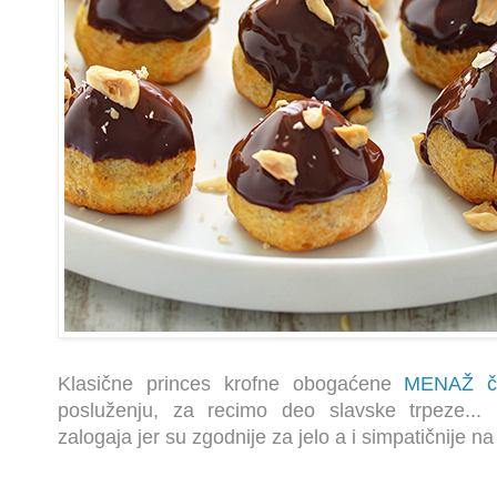
Klasične princes krofne obogaćene
MENAŽ č
posluženju, za recimo deo slavske trpeze... 
zalogaja jer su zgodnije za jelo a i simpatičnije na