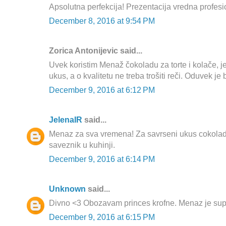
Apsolutna perfekcija! Prezentacija vredna profesi
December 8, 2016 at 9:54 PM
Zorica Antonijevic said...
Uvek koristim Menaž čokoladu za torte i kolače, j
ukus, a o kvalitetu ne treba trošiti reči. Oduvek je 
December 9, 2016 at 6:12 PM
JelenaIR
said...
Menaz za sva vremena! Za savrseni ukus cokolade
saveznik u kuhinji.
December 9, 2016 at 6:14 PM
Unknown
said...
Divno <3 Obozavam princes krofne. Menaz je sup
December 9, 2016 at 6:15 PM