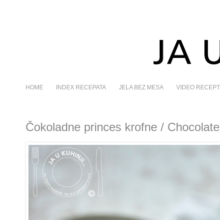
HOME
INDEX RECEPATA
JELA BEZ MESA
VIDEO RECEPT
Čokoladne princes krofne / Chocolate 