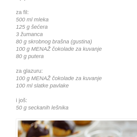
za fil:
500 ml mleka
125 g šećera
3 žumanca
80 g skrobnog brašna (gustina)
100 g MENAŽ čokolade za kuvanje
80 g putera
za glazuru:
100 g MENAŽ čokolade za kuvanje
100 ml slatke pavlake
i još:
50 g seckanih lešnika