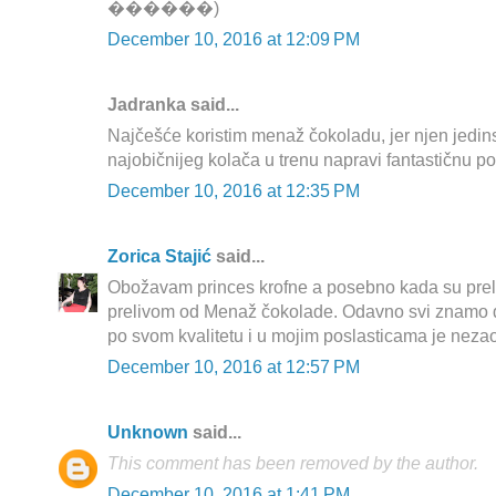
������)
December 10, 2016 at 12:09 PM
Jadranka said...
Najčešće koristim menaž čokoladu, jer njen jedins
najobičnijeg kolača u trenu napravi fantastičnu po
December 10, 2016 at 12:35 PM
Zorica Stajić
said...
Obožavam princes krofne a posebno kada su prel
prelivom od Menaž čokolade. Odavno svi znamo d
po svom kvalitetu i u mojim poslasticama je nezao
December 10, 2016 at 12:57 PM
Unknown
said...
This comment has been removed by the author.
December 10, 2016 at 1:41 PM