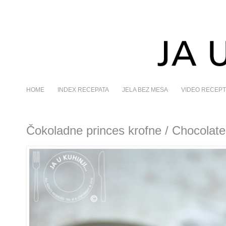
HOME
INDEX RECEPATA
JELA BEZ MESA
VIDEO RECEPT
Čokoladne princes krofne / Chocolate 