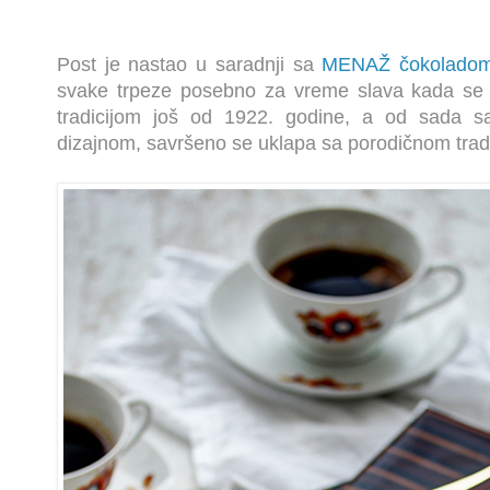
Post je nastao u saradnji sa
MENAŽ čokolado
svake trpeze posebno za vreme slava kada se n
tradicijom još od 1922. godine, a od sada s
dizajnom, savršeno se uklapa sa porodičnom tradi