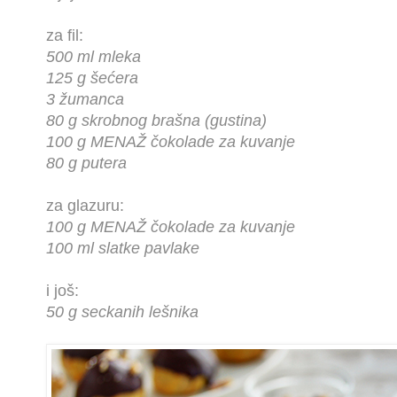
za fil:
500 ml mleka
125 g šećera
3 žumanca
80 g skrobnog brašna (gustina)
100 g MENAŽ čokolade za kuvanje
80 g putera
za glazuru:
100 g MENAŽ čokolade za kuvanje
100 ml slatke pavlake
i još:
50 g seckanih lešnika