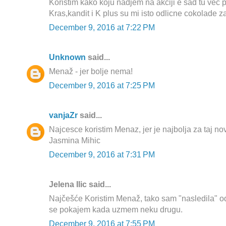
Koristim kako koju nadjem na akciji e sad tu vec 
Kras,kandit i K plus su mi isto odlicne cokolade za 
December 9, 2016 at 7:22 PM
Unknown
said...
Menaž - jer bolje nema!
December 9, 2016 at 7:25 PM
vanjaZr
said...
Najcesce koristim Menaz, jer je najbolja za taj no
Jasmina Mihic
December 9, 2016 at 7:31 PM
Jelena Ilic said...
Najčešće Koristim Menaž, tako sam "nasledila" o
se pokajem kada uzmem neku drugu.
December 9, 2016 at 7:55 PM