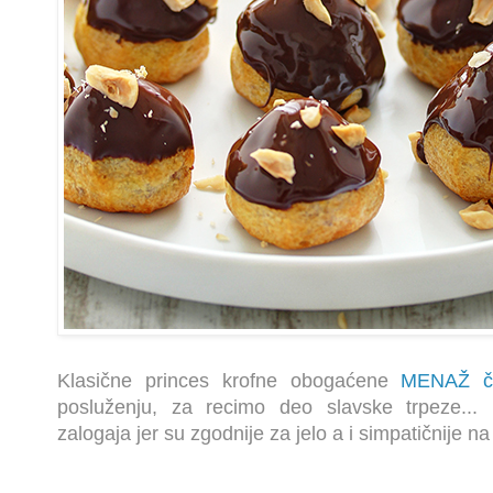
Klasične princes krofne obogaćene
MENAŽ č
posluženju, za recimo deo slavske trpeze... 
zalogaja jer su zgodnije za jelo a i simpatičnije na