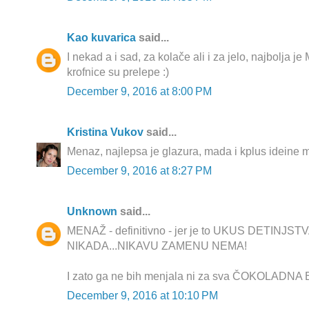
Kao kuvarica
said...
I nekad a i sad, za kolače ali i za jelo, najbolja j
krofnice su prelepe :)
December 9, 2016 at 8:00 PM
Kristina Vukov
said...
Menaz, najlepsa je glazura, mada i kplus ideine 
December 9, 2016 at 8:27 PM
Unknown
said...
MENAŽ - definitivno - jer je to UKUS DETINJSTVA 
NIKADA...NIKAVU ZAMENU NEMA!
I zato ga ne bih menjala ni za sva ČOKOLADNA B
December 9, 2016 at 10:10 PM