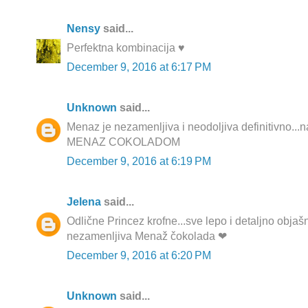
Nensy
said...
Perfektna kombinacija ♥
December 9, 2016 at 6:17 PM
Unknown
said...
Menaz je nezamenljiva i neodoljiva definitivno...naj
MENAZ COKOLADOM
December 9, 2016 at 6:19 PM
Jelena
said...
Odlične Princez krofne...sve lepo i detaljno objaš
nezamenljiva Menaž čokolada ❤
December 9, 2016 at 6:20 PM
Unknown
said...