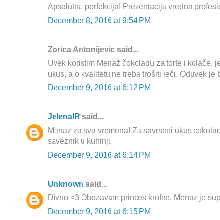
Apsolutna perfekcija! Prezentacija vredna profesi
December 8, 2016 at 9:54 PM
Zorica Antonijevic said...
Uvek koristim Menaž čokoladu za torte i kolače, j
ukus, a o kvalitetu ne treba trošiti reči. Oduvek je 
December 9, 2016 at 6:12 PM
JelenaIR
said...
Menaz za sva vremena! Za savrseni ukus cokolade
saveznik u kuhinji.
December 9, 2016 at 6:14 PM
Unknown
said...
Divno <3 Obozavam princes krofne. Menaz je sup
December 9, 2016 at 6:15 PM