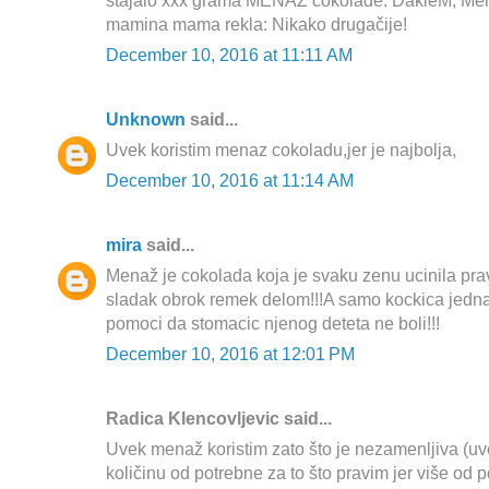
stajalo xxx grama MENAŽ čokolade. DakleM, Mena
mamina mama rekla: Nikako drugačije!
December 10, 2016 at 11:11 AM
Unknown
said...
Uvek koristim menaz cokoladu,jer je najbolja,
December 10, 2016 at 11:14 AM
mira
said...
Menaž je cokolada koja je svaku zenu ucinila p
sladak obrok remek delom!!!A samo kockica jedna
pomoci da stomacic njenog deteta ne boli!!!
December 10, 2016 at 12:01 PM
Radica Klencovljevic said...
Uvek menaž koristim zato što je nezamenljiva (u
količinu od potrebne za to što pravim jer više od