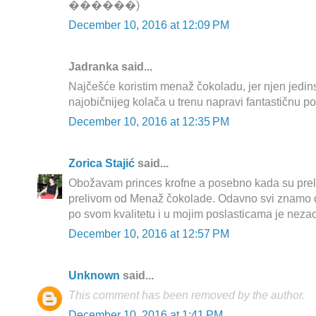
������)
December 10, 2016 at 12:09 PM
Jadranka said...
Najčešće koristim menaž čokoladu, jer njen jedins
najobičnijeg kolača u trenu napravi fantastičnu po
December 10, 2016 at 12:35 PM
Zorica Stajić
said...
Obožavam princes krofne a posebno kada su prel
prelivom od Menaž čokolade. Odavno svi znamo d
po svom kvalitetu i u mojim poslasticama je nezao
December 10, 2016 at 12:57 PM
Unknown
said...
This comment has been removed by the author.
December 10, 2016 at 1:41 PM