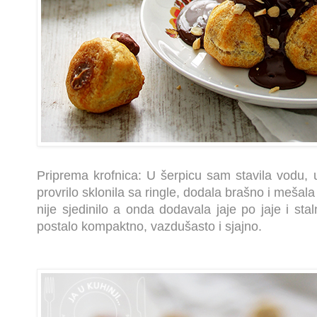
Priprema krofnica: U šerpicu sam stavila vodu, u
provrilo sklonila sa ringle, dodala brašno i mešal
nije sjedinilo a onda dodavala jaje po jaje i sta
postalo kompaktno, vazdušasto i sjajno.