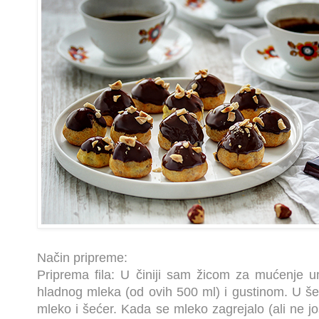
Način pripreme:
Priprema fila: U činiji sam žicom za mućenje 
hladnog mleka (od ovih 500 ml) i gustinom. U še
mleko i šećer. Kada se mleko zagrejalo (ali ne jo