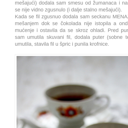
mešajući) dodala sam smesu od žumanaca i na l
se nije vidno zgusnulo (i dalje stalno mešajući).
Kada se fil zgusnuo dodala sam seckanu MENAŽ 
mešanjem dok se čokolada nije istopila a onda
mućenje i ostavila da se skroz ohladi. Pred pu
sam umutila skuvani fil, dodala puter (sobne 
umutila, stavila fil u špric i punila krofnice.