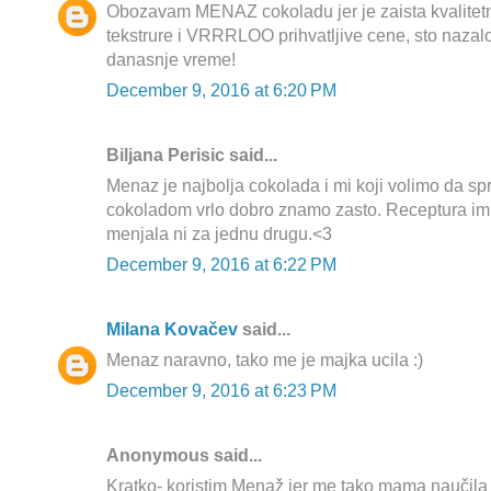
Obozavam MENAZ cokoladu jer je zaista kvalitetn
tekstrure i VRRRLOO prihvatljive cene, sto nazalo
danasnje vreme!
December 9, 2016 at 6:20 PM
Biljana Perisic said...
Menaz je najbolja cokolada i mi koji volimo da s
cokoladom vrlo dobro znamo zasto. Receptura im j
menjala ni za jednu drugu.<3
December 9, 2016 at 6:22 PM
Milana Kovačev
said...
Menaz naravno, tako me je majka ucila :)
December 9, 2016 at 6:23 PM
Anonymous said...
Kratko- koristim Menaž jer me tako mama naučila