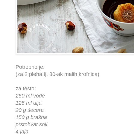
Potrebno je:
(za 2 pleha tj. 80-ak malih krofnica)
za testo:
250 ml vode
125 ml ulja
20 g šećera
150 g brašna
prstohvat soli
4 jaja