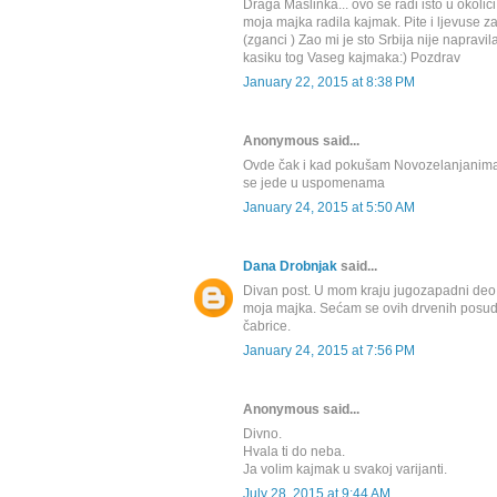
Draga Maslinka... ovo se radi isto u okolic
moja majka radila kajmak. Pite i ljevuse 
(zganci ) Zao mi je sto Srbija nije napravi
kasiku tog Vaseg kajmaka:) Pozdrav
January 22, 2015 at 8:38 PM
Anonymous said...
Ovde čak i kad pokušam Novozelanjanima
se jede u uspomenama
January 24, 2015 at 5:50 AM
Dana Drobnjak
said...
Divan post. U mom kraju jugozapadni deo S
moja majka. Sećam se ovih drvenih posuda
čabrice.
January 24, 2015 at 7:56 PM
Anonymous said...
Divno.
Hvala ti do neba.
Ja volim kajmak u svakoj varijanti.
July 28, 2015 at 9:44 AM