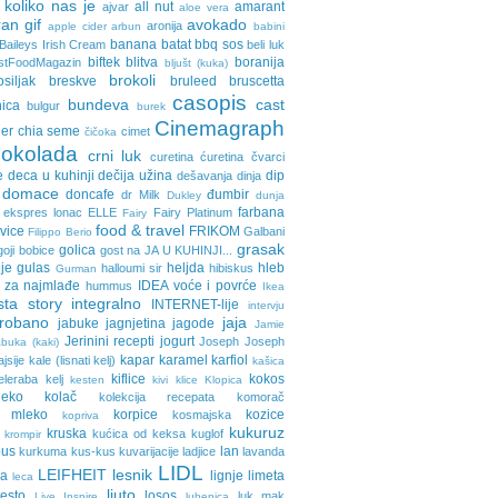
 koliko nas je
all nut
amarant
ajvar
aloe vera
an gif
avokado
aronija
apple cider
arbun
babini
banana
batat
bbq sos
Baileys Irish Cream
beli luk
biftek
blitva
boranija
stFoodMagazin
bljušt (kuka)
brokoli
osiljak
breskve
bruleed
bruscetta
casopis
bundeva
cast
nica
bulgur
burek
Cinemagraph
ler
chia seme
cimet
čičoka
cokolada
crni luk
curetina
ćuretina
čvarci
e
deca u kuhinji
dečija užina
dip
dešavanja
dinja
domace
doncafe
đumbir
dr Milk
Dukley
dunja
farbana
ekspres lonac
ELLE
Fairy Platinum
Fairy
food & travel
avice
FRIKOM
Galbani
Filippo Berio
grasak
golica
goji bobice
gost na JA U KUHINJI...
je
gulas
heljda
hleb
halloumi sir
hibiskus
Gurman
 za najmlađe
IDEA voće i povrće
hummus
Ikea
sta story
integralno
INTERNET-lije
intervju
probano
jaja
jabuke
jagnjetina
jagode
Jamie
Jerinini recepti
jogurt
Joseph Joseph
buka (kaki)
kapar
karamel
karfiol
ajsije
kale (lisnati kelj)
kašica
kiflice
kokos
eleraba
kelj
kesten
kivi
klice
Klopica
eko
kolač
kolekcija recepata
komorač
o mleko
korpice
kozice
kosmajska
kopriva
kukuruz
kruska
kućica od keksa
kuglof
krompir
pus
lan
kurkuma
kus-kus
kuvarijacije
ladjice
lavanda
LIDL
LEIFHEIT
lesnik
ja
lignje
limeta
leca
ljuto
testo
losos
luk
mak
Live Inspire
lubenica