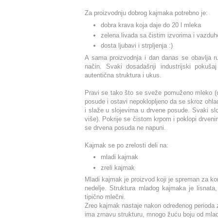
Za proizvodnju dobrog kajmaka potrebno je:
dobra krava koja daje do 20 l mleka
zelena livada sa čistim izvorima i vazdu
dosta ljubavi i strpljenja :)
A sama proizvodnja i dan danas se obavlja ru
način. Svaki dosadašnji industrijski pokuš
autentična struktura i ukus.
Pravi se tako što se sveže pomuženo mleko (ug
posude i ostavi nepoklopljeno da se skroz ohla
i slaže u slojevima u drvene posude. Svaki slo
više). Pokrije se čistom krpom i poklopi drve
se drvena posuda ne napuni.
Kajmak se po zrelosti deli na:
mladi kajmak
zreli kajmak
Mladi kajmak je proizvod koji je spreman za ko
nedelje. Struktura mladog kajmaka je lisnata,
tipično mlečni.
Zreo kajmak nastaje nakon određenog perioda z
ima zrnavu strukturu, mnogo žuću boju od mlado