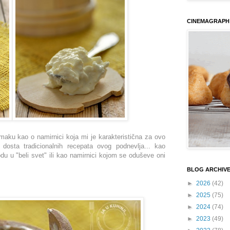
CINEMAGRAPH
aku kao o namirnici koja mi je karakteristična za ovo
 dosta tradicionalnih recepata ovog podnevlja... kao
du u "beli svet" ili kao namirnici kojom se oduševe oni
BLOG ARCHIV
►
2026
(42)
►
2025
(75)
►
2024
(74)
►
2023
(49)