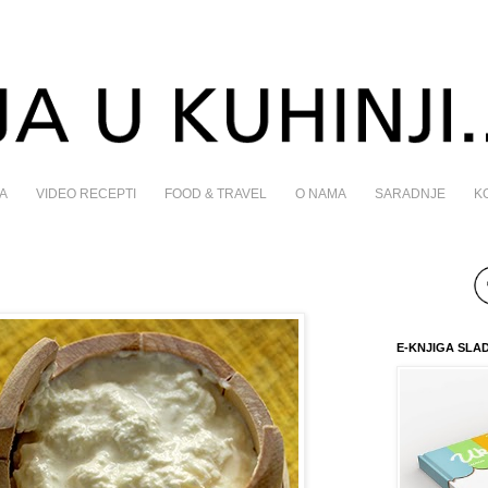
A
VIDEO RECEPTI
FOOD & TRAVEL
O NAMA
SARADNJE
K
E-KNJIGA SLA