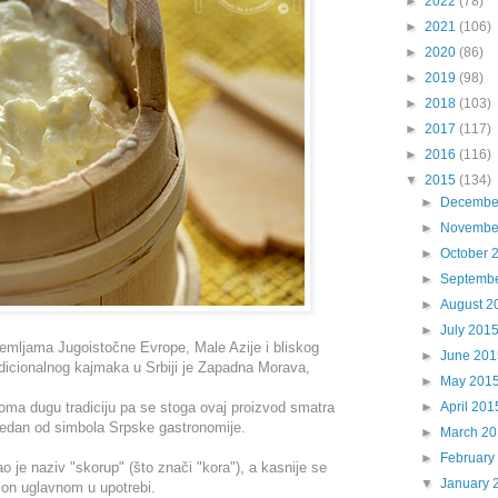
►
2022
(78)
►
2021
(106)
►
2020
(86)
►
2019
(98)
►
2018
(103)
►
2017
(117)
►
2016
(116)
▼
2015
(134)
►
Decembe
►
Novembe
►
October 
►
Septemb
►
August 2
►
July 201
zemljama Jugoistočne Evrope, Male Azije i bliskog
►
June 201
adicionalnog kajmaka u Srbiji je Zapadna Morava,
►
May 201
eoma dugu tradiciju pa se stoga ovaj proizvod smatra
►
April 201
jedan od simbola Srpske gastronomije.
►
March 2
►
February
 je naziv "skorup" (što znači "kora"), a kasnije se
▼
January 
e on uglavnom u upotrebi.