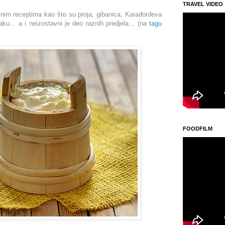
TRAVEL VIDEO
alnim receptima kao što su proja, gibanica, Karađorđeva
ku... a i neizostavni je deo raznih predjela... (na
tagu
FOODFILM