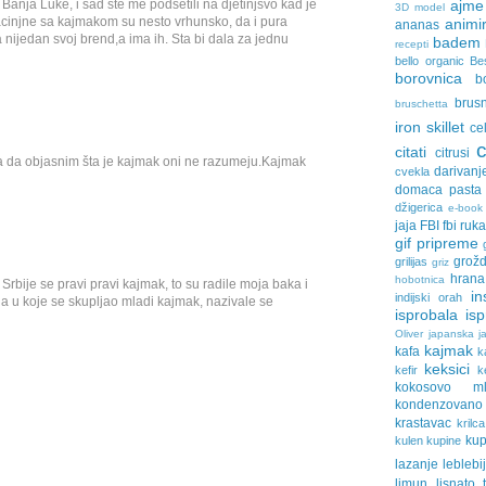
i Banja Luke, i sad ste me podsetili na djetinjsvo kad je
ajme
3D model
zacinjne sa kajmakom su nesto vrhunsko, da i pura
animir
ananas
la nijedan svoj brend,a ima ih. Sta bi dala za jednu
badem
recepti
bello organic
Be
borovnica
b
brus
bruschetta
iron skillet
ce
citati
citrusi
 da objasnim šta je kajmak oni ne razumeju.Kajmak
darivanj
cvekla
domaca pasta
džigerica
e-book
jaja
FBI
fbi ruk
gif pripreme
grožd
grilijas
griz
hrana
hobotnica
rbije se pravi pravi kajmak, to su radile moja baka i
in
indijski orah
 u koje se skupljao mladi kajmak, nazivale se
isprobala
is
Oliver
japanska ja
kajmak
kafa
k
keksici
kefir
k
kokosovo ml
kondenzovan
krastavac
krilca
ku
kulen
kupine
lazanje
leblebi
limun
lisnato 