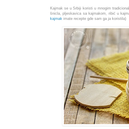
Kajmak se u Srbiji koristi u mnogim tradicion
šnicla, pljeskavica sa kajmakom, ribić u kajma
kajmak
imate recepte gde sam ga ja koristila)