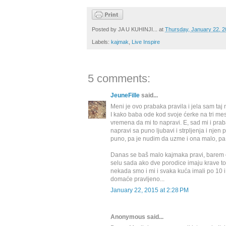
Posted by
JA U KUHINJI...
at
Thursday, January 22, 
Labels:
kajmak
,
Live Inspire
5 comments:
JeuneFille
said...
Meni je ovo prabaka pravila i jela sam taj 
I kako baba ode kod svoje ćerke na tri m
vremena da mi to napravi. E, sad mi i pra
napravi sa puno ljubavi i strpljenja i nje
puno, pa je nudim da uzme i ona malo, pa
Danas se baš malo kajmaka pravi, barem o
selu sada ako dve porodice imaju krave to 
nekada smo i mi i svaka kuća imali po 10 i v
domaće pravljeno...
January 22, 2015 at 2:28 PM
Anonymous said...