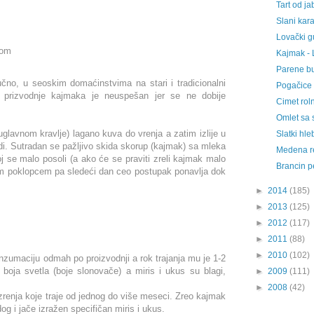
Tart od j
Slani kar
Lovački gu
hom
Kajmak - 
Parene bu
čno, u seoskim domaćinstvima na stari i tradicionalni
Pogačice 
aj prizvodnje kajmaka je neuspešan jer se ne dobije
Cimet ro
Omlet sa 
lavnom kravlje) lagano kuva do vrenja a zatim izlije u
Slatki hl
di. Sutradan se pažljivo skida skorup (kajmak) sa mleka
Medena r
j se malo posoli (a ako će se praviti zreli kajmak malo
Brancin pe
nim poklopcem pa sledeći dan ceo postupak ponavlja dok
►
2014
(185)
►
2013
(125)
►
2012
(117)
►
2011
(88)
►
2010
(102)
nzumaciju odmah po proizvodnji a rok trajanja mu je 1-2
 boja svetla (boje slonovače) a miris i ukus su blagi,
►
2009
(111)
►
2008
(42)
renja koje traje od jednog do više meseci. Zreo kajmak
g i jače izražen specifičan miris i ukus.