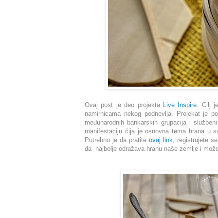
O
vaj post je deo projekta
Live Inspire
.
Cilj 
namirnicama nekog podnevlja.
Projekat je p
međunarodnih bankarskih grupacija i služben
manifestaciju čija je osnovna tema hrana u sv
Potrebno je da pratite
ovaj link
, registrujete s
da najbolje odražava hranu naše zemlje i možda