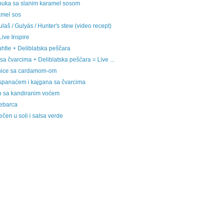
abuka sa slanim karamel sosom
amel sos
laš / Gulyás / Hunter's stew (video recept)
Live Inspire
htle + Deliblatska peščara
sa čvarcima + Deliblatska pešćara = Live ...
lnice sa cardamom-om
spanaćem i kajgana sa čvarcima
eb sa kandiranim voćem
ebarca
čen u soli i salsa verde