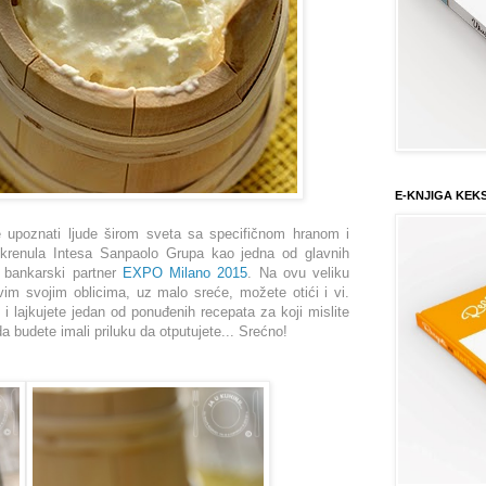
E-KNJIGA KEK
je upoznati ljude širom sveta sa specifičnom hranom i
okrenula Intesa Sanpaolo Grupa kao jedna od glavnih
i bankarski partner
EXPO Milano 2015
.
Na ovu veliku
im svojim oblicima, uz malo sreće, možete otići i vi.
e i lajkujete jedan od ponuđenih recepata za koji mislite
 budete imali priluku da otputujete... Srećno!