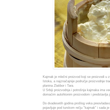
Kajmak je mlečni proizvod koji se proizvodi u 
Istoka, a najznačajnije područje proizvodnje tr
planina Zlatibor i Tara.
U Srbiji proizvodnja i potrošnja kajmaka ima v
domaćim autohtonim proizvodom i predstavlja 
Do dvadesetih godina prošlog veka preovladavao
pojavljuje pod turskom rečju "kajmak" i sada j