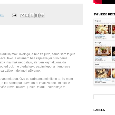
SVI VIDEO REC
2015
mladi kajmak, uvek ga je bilo za jutro, samo sam to jela.
eseca, tako ja ostanem bez kajmaka jer niko nema
baba i kajmak nedostaju, ali njen kajmak, ona da
n pogled dok me gleda kako papim lepo, a njeno srce
 sa užitkom delimo i uživamo.
vog mladog. Ovo po radnjama mi nije to to. I u mom
je to i samo par krava da bi imali za decu mleko. A
iše krava, bikova, junica, teladi... Nedostaje to
LABELS