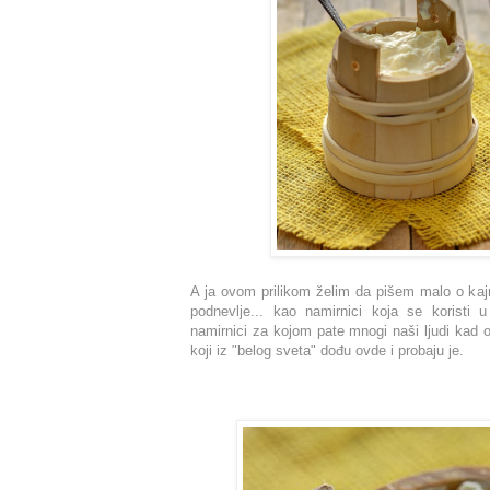
A ja ovom prilikom želim da pišem malo o kajm
podnevlje... kao namirnici koja se koristi u
namirnici za kojom pate mnogi naši ljudi kad o
koji iz "belog sveta" dođu ovde i probaju je.