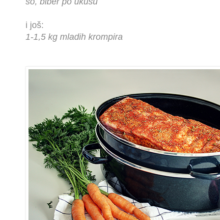
so, biber po ukusu
i još:
1-1,5 kg mladih krompira