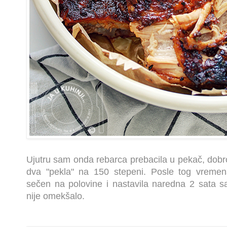
Ujutru sam onda rebarca prebacila u pekač, dobro 
dva "pekla" na 150 stepeni.
Posle tog vremen
sečen na polovine i nastavila naredna 2 sata 
nije omekšalo.