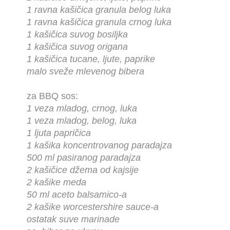
1 ravna kašičica granula belog luka
1 ravna kašičica granula crnog luka
1 kašičica suvog bosiljka
1 kašičica suvog origana
1 kašičica tucane, ljute, paprike
malo sveže mlevenog bibera
za BBQ sos:
1 veza mladog, crnog, luka
1 veza mladog, belog, luka
1 ljuta papričica
1 kašika koncentrovanog paradajza
500 ml pasiranog paradajza
2 kašičice džema od kajsije
2 kašike meda
50 ml aceto balsamico-a
2 kašike worcestershire sauce-a
ostatak suve marinade