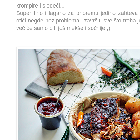
krompire i sledeći...
Super fino i lagano za pripremu jedino zahtev
otići negde bez problema i završiti sve što treba 
već će samo biti još mekše i sočnije ;)