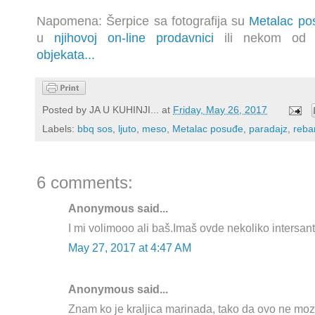
Napomena: Šerpice sa fotografija su
Metalac po
u
njihovoj on-line prodavnici
ili nekom o
objekata
...
Posted by
JA U KUHINJI...
at
Friday, May 26, 2017
Labels:
bbq sos
,
ljuto
,
meso
,
Metalac posuđe
,
paradajz
,
reba
6 comments:
Anonymous said...
I mi volimooo ali baš.Imaš ovde nekoliko intersa
May 27, 2017 at 4:47 AM
Anonymous said...
Znam ko je kraljica marinada, tako da ovo ne moze