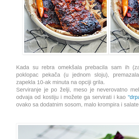
Kada su rebra omekšala prebacila sam ih (z
poklopac pekača (u jednom sloju), premazala
zapekla 10-ak minuta na opciji grila.
Serviranje je po želji, meso je neverovatno m
odvaja od kostiju i možete ga servirati i kao
"drp
ovako sa dodatnim sosom, malo krompira i salate 