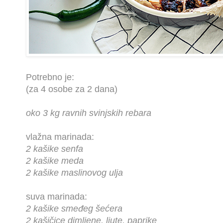
Potrebno je:
(za 4 osobe za 2 dana)
oko 3 kg ravnih svinjskih rebara
vlažna marinada:
2 kašike senfa
2 kašike meda
2 kašike maslinovog ulja
suva marinada:
2 kašike smeđeg šećera
2 kašičice dimljene, ljute, paprike