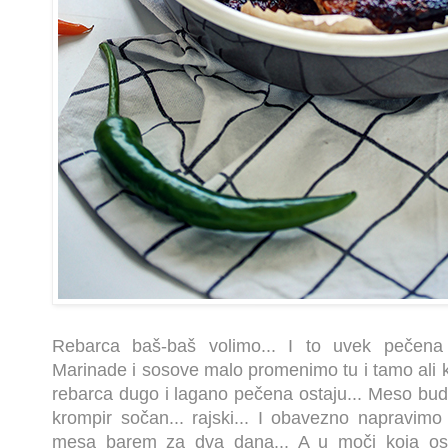
Rebarca baš-baš volimo... I to uvek pečena n
Marinade i sosove malo promenimo tu i tamo ali k
rebarca dugo i lagano pečena ostaju... Meso b
krompir sočan... rajski... I obavezno napravim
mesa barem za dva dana... A u moči koja os