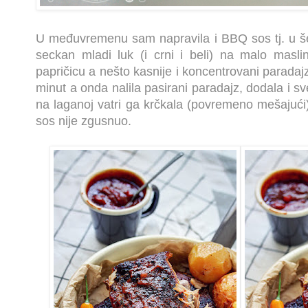
U međuvremenu sam napravila i BBQ sos tj. u šer
seckan mladi luk (i crni i beli) na malo masli
papričicu a nešto kasnije i koncentrovani paradaj
minut a onda nalila pasirani paradajz, dodala i sv
na laganoj vatri ga krčkala (povremeno mešajući)
sos nije zgusnuo.