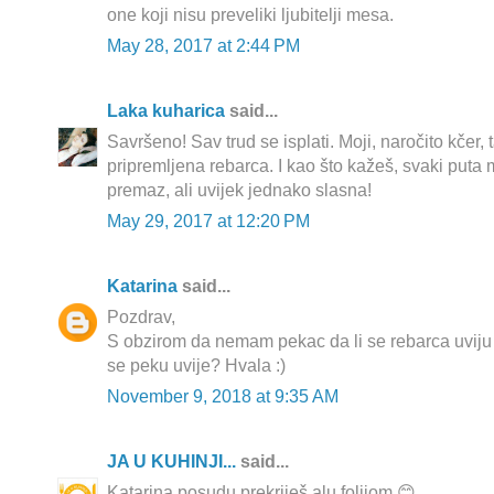
one koji nisu preveliki ljubitelji mesa.
May 28, 2017 at 2:44 PM
Laka kuharica
said...
Savršeno! Sav trud se isplati. Moji, naročito kčer,
pripremljena rebarca. I kao što kažeš, svaki puta 
premaz, ali uvijek jednako slasna!
May 29, 2017 at 12:20 PM
Katarina
said...
Pozdrav,
S obzirom da nemam pekac da li se rebarca uviju u
se peku uvije? Hvala :)
November 9, 2018 at 9:35 AM
JA U KUHINJI...
said...
Katarina posudu prekriješ alu folijom 😊