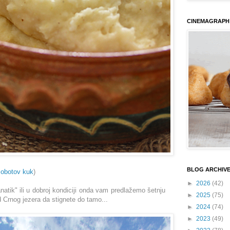
CINEMAGRAPH
BLOG ARCHIV
obotov kuk
)
►
2026
(42)
anatik" ili u dobroj kondiciji onda vam predlažemo šetnju
►
2025
(75)
 Crnog jezera da stignete do tamo...
►
2024
(74)
►
2023
(49)