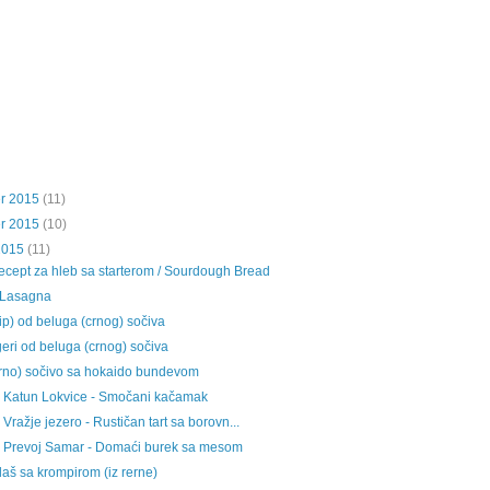
r 2015
(11)
r 2015
(10)
2015
(11)
ecept za hleb sa starterom / Sourdough Bread
 Lasagna
p) od beluga (crnog) sočiva
eri od beluga (crnog) sočiva
rno) sočivo sa hokaido bundevom
- Katun Lokvice - Smočani kačamak
 Vražje jezero - Rustičan tart sa borovn...
- Prevoj Samar - Domaći burek sa mesom
laš sa krompirom (iz rerne)