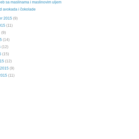
eb sa maslinama i maslinovim uljem
d avokada i čokolade
er 2015
(9)
015
(11)
5
(9)
5
(14)
5
(12)
5
(15)
015
(12)
 2015
(9)
2015
(11)