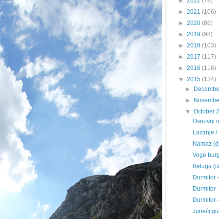
►
2022
(78)
►
2021
(106)
►
2020
(86)
►
2019
(98)
►
2018
(103)
►
2017
(117)
►
2016
(116)
▼
2015
(134)
►
Decembe
►
Novembe
▼
October 
Osnovni r
Lazanje /
Namaz (di
Vege burg
Beluga (c
Durmitor 
Durmitor -
Durmitor 
Juneći gu