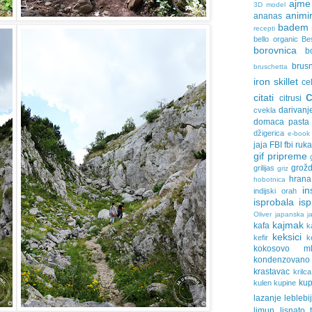
ajme
3D model
animir
ananas
badem
recepti
bello organic
Be
borovnica
b
brus
bruschetta
iron skillet
ce
citati
citrusi
darivanj
cvekla
domaca pasta
džigerica
e-book
jaja
FBI
fbi ruk
gif pripreme
grožd
grilijas
griz
hrana
hobotnica
in
indijski orah
isprobala
is
Oliver
japanska ja
kajmak
kafa
k
keksici
kefir
k
kokosovo ml
kondenzovan
krastavac
krilca
ku
kulen
kupine
lazanje
leblebi
limun
lisnato 