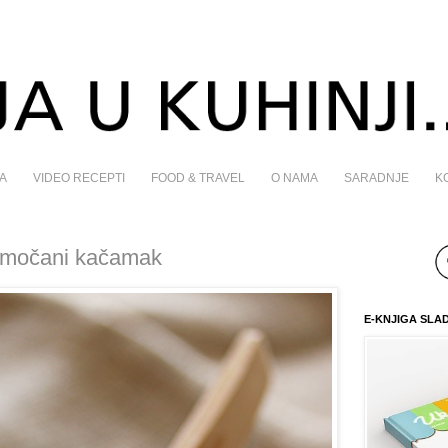
A
VIDEO RECEPTI
FOOD & TRAVEL
O NAMA
SARADNJE
K
 Smočani kačamak
E-KNJIGA SLA