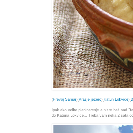
(
Prevoj Samar
)(
Vražje jezero
)(
Katun Lokvice
)(
B
Ipak ako volite planinarenje a niste baš sad "f
do Katuna Lokvice... Treba vam neka 2 sata od