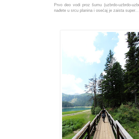
Prvo deo vodi proz šumu (uzbrdo-uzbrdo-uzbrd
nađete u srcu planina i osećaj je zaista super...