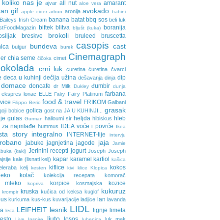
 koliko nas je
all nut
amarant
ajvar
aloe vera
an gif
avokado
aronija
apple cider
arbun
babini
banana
batat
bbq sos
Baileys Irish Cream
beli luk
biftek
blitva
boranija
stFoodMagazin
bljušt (kuka)
brokoli
osiljak
breskve
bruleed
bruscetta
casopis
bundeva
cast
nica
bulgur
burek
Cinemagraph
ler
chia seme
cimet
čičoka
cokolada
crni luk
curetina
ćuretina
čvarci
e
deca u kuhinji
dečija užina
dip
dešavanja
dinja
domace
doncafe
đumbir
dr Milk
Dukley
dunja
farbana
ekspres lonac
ELLE
Fairy Platinum
Fairy
food & travel
avice
FRIKOM
Galbani
Filippo Berio
grasak
golica
goji bobice
gost na JA U KUHINJI...
je
gulas
heljda
hleb
halloumi sir
hibiskus
Gurman
 za najmlađe
IDEA voće i povrće
hummus
Ikea
sta story
integralno
INTERNET-lije
intervju
probano
jaja
jabuke
jagnjetina
jagode
Jamie
Jerinini recepti
jogurt
Joseph Joseph
buka (kaki)
kapar
karamel
karfiol
ajsije
kale (lisnati kelj)
kašica
kiflice
kokos
eleraba
kelj
kesten
kivi
klice
Klopica
eko
kolač
kolekcija recepata
komorač
o mleko
korpice
kozice
kosmajska
kopriva
kukuruz
kruska
kućica od keksa
kuglof
krompir
pus
lan
kurkuma
kus-kus
kuvarijacije
ladjice
lavanda
LIDL
LEIFHEIT
lesnik
ja
lignje
limeta
leca
ljuto
testo
losos
luk
mak
Live Inspire
lubenica