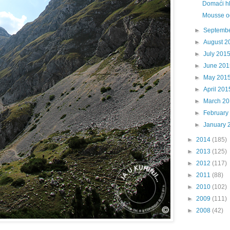
Domaći hl
Mousse o
►
Septemb
►
August 2
►
July 201
►
June 201
►
May 201
►
April 201
►
March 2
►
February
►
January 
►
2014
(185)
►
2013
(125)
►
2012
(117)
►
2011
(88)
►
2010
(102)
►
2009
(111)
►
2008
(42)