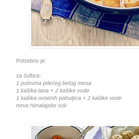
Potrebno je:
za ćuftice:
1 polovina pilećeg belog mesa
1 kašika lana + 2 kašike vode
1 kašika ovsenih pahuljica + 2 kašike vode
mrva himalajske soli