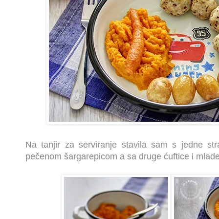
Na tanjir za serviranje stavila sam s jedne s
pečenom šargarepicom a sa druge ćuftice i mlade