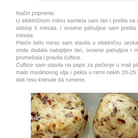
Način pripreme:
U električnom mlinu samlela sam lan i prelila sa
odstoji 5 minuta. I ovsene pahuljice sam prelila 
minuta.
Pileće belo meso sam stavila u električnu seckal
onda dodala natopljen lan, ovsene pahuljice i 
promešala i pravila ćuftice.
Ćuftice sam stavila na papir za pečenje u mali pl
malo maslinovog ulja i pekla u rerni nekih 20-25 
dok nisu krenule da rumene.