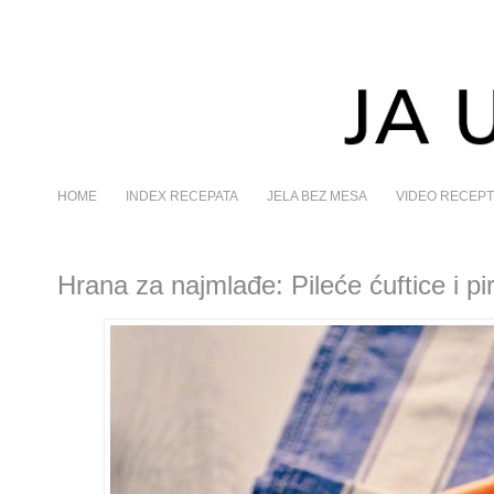
HOME
INDEX RECEPATA
JELA BEZ MESA
VIDEO RECEPT
Hrana za najmlađe: Pileće ćuftice i p