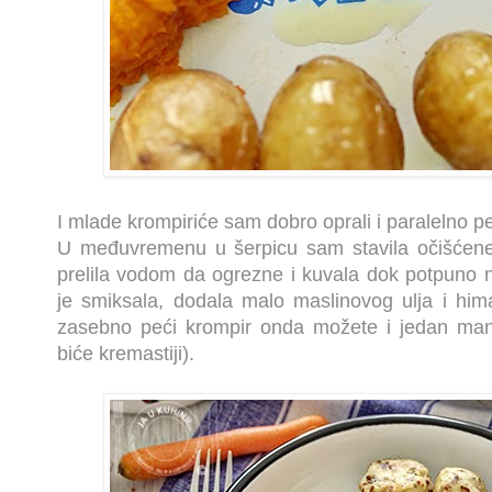
I mlade krompiriće sam dobro oprali i paralelno pe
U međuvremenu u šerpicu sam stavila očišćene 
prelila vodom da ogrezne i kuvala dok potpuno
je smiksala, dodala malo maslinovog ulja i hima
zasebno peći krompir onda možete i jedan manji
biće kremastiji).