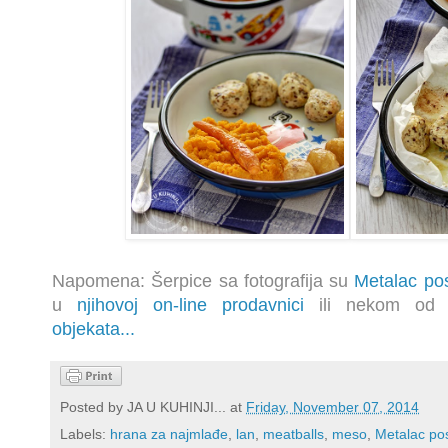
Napomena: Šerpice sa fotografija su
Metalac po
u
njihovoj on-line prodavnici
ili nekom o
objekata
...
Posted by
JA U KUHINJI...
at
Friday, November 07, 2014
Labels:
hrana za najmlađe
,
lan
,
meatballs
,
meso
,
Metalac po