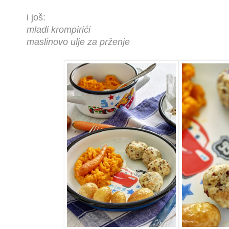
i još:
mladi krompirići
maslinovo ulje za prženje