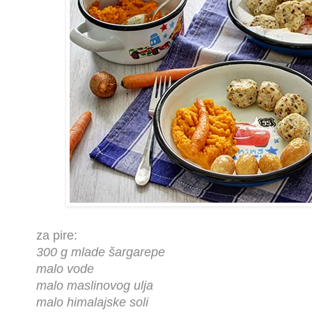
za pire:
300 g mlade šargarepe
malo vode
malo maslinovog ulja
malo himalajske soli