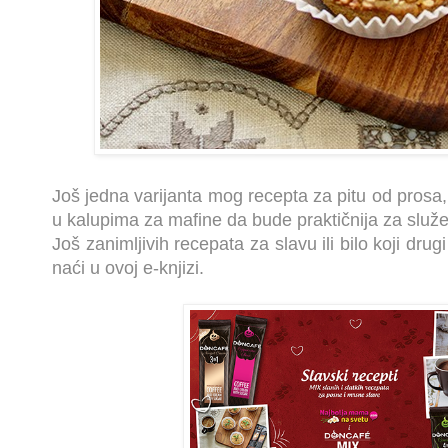
Još jedna varijanta mog recepta za pitu od prosa,
u kalupima za mafine da bude praktičnija za služ
Još zanimljivih recepata za slavu ili bilo koji dru
naći u ovoj e-knjizi.