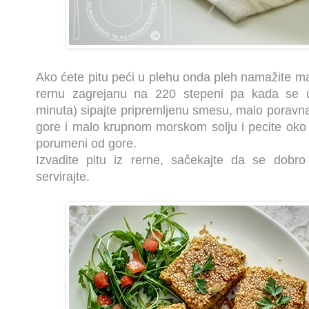
Ako ćete pitu peći u plehu onda pleh namažite mas
rernu zagrejanu na 220 stepeni pa kada se u
minuta) sipajte pripremljenu smesu, malo poravn
gore i malo krupnom morskom solju i pecite oko 
porumeni od gore.
Izvadite pitu iz rerne, sačekajte da se dobro
servirajte.