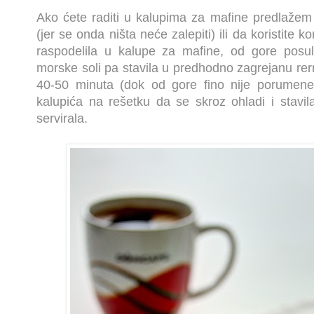
Ako ćete raditi u kalupima za mafine predlažem 
(jer se onda ništa neće zalepiti) ili da koristite 
raspodelila u kalupe za mafine, od gore pos
morske soli pa stavila u predhodno zagrejanu rer
40-50 minuta (dok od gore fino nije porumenel
kalupića na rešetku da se skroz ohladi i stavil
servirala.