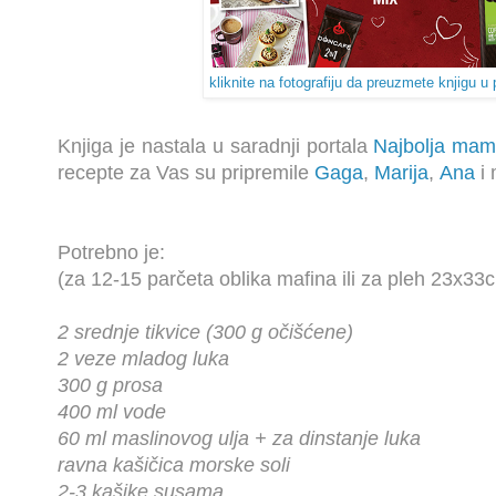
kliknite na fotografiju da preuzmete knjigu u
Knjiga je nastala u saradnji portala
Najbolja mam
recepte za Vas su pripremile
Gaga
,
Marija
,
Ana
i 
Potrebno je:
(za 12-15 parčeta oblika mafina ili za pleh 23x33
2 srednje tikvice (300 g očišćene)
2 veze mladog luka
300 g prosa
400 ml vode
60 ml maslinovog ulja + za dinstanje luka
ravna kašičica morske soli
2-3 kašike susama