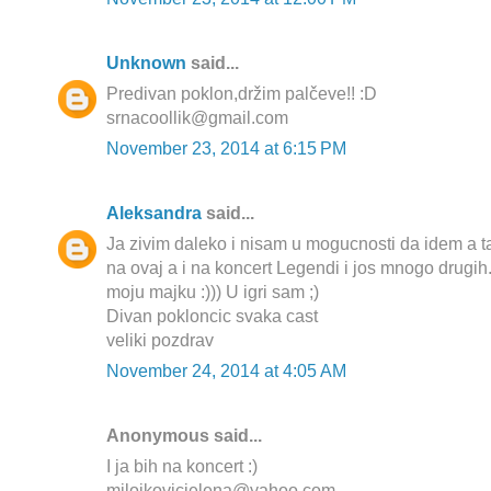
Unknown
said...
Predivan poklon,držim palčeve!! :D
srnacoollik@gmail.com
November 23, 2014 at 6:15 PM
Aleksandra
said...
Ja zivim daleko i nisam u mogucnosti da idem a t
na ovaj a i na koncert Legendi i jos mnogo drugih.
moju majku :))) U igri sam ;)
Divan pokloncic svaka cast
veliki pozdrav
November 24, 2014 at 4:05 AM
Anonymous said...
I ja bih na koncert :)
milojkovicjelena@yahoo.com