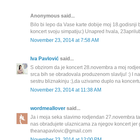
Anonymous said...
Bilo bi lepo da Vase karte dobije moj 18.godisnji
koncert svoju simpatiju:) Unapred hvala, 23apr
November 23, 2014 at 7:58 AM
Iva Pavlović
said...
S obzirom da je koncert 28.novembra a moj rodj
srca bih se obradovala produzenom slavlju! :) I n
sestru bliznakinju :),da uzivamo duplo na koncert
November 23, 2014 at 11:38 AM
wordmeallover
said...
Ja i moja seka slavimo rodjendan 27.novembra ta
nas obradujete ulaznicama za njegov koncert jer 
theanapavlovic@gmail.com
November 23, 2014 at 12:00 PM