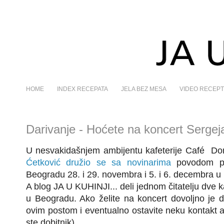
HOME
INDEX RECEPATA
JELA BEZ MESA
VIDEO RECEPT
Darivanje - Hoćete na koncert Sergej
U nesvakida
šnjem ambijentu kafeterije Caf
é
Don
Ćetković družio se sa novinarima
povodom pre
Beogradu 28. i 29. novembra i 5. i 6. decembra 
A blog JA U KUHINJI... deli jednom čitatelju dve 
u Beogradu. Ako želite na koncert dovoljno je 
ovim postom i eventualno ostavite neku kontakt 
ste dobitnik).