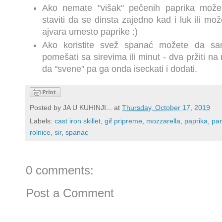
Ako nemate "višak" pečenih paprika možete
staviti da se dinsta zajedno kad i luk ili mož
ajvara umesto paprike :)
Ako koristite svež spanać možete da sam
pomešati sa sirevima ili minut - dva pržiti n
da "svene" pa ga onda iseckati i dodati.
Posted by
JA U KUHINJI...
at
Thursday, October 17, 2019
Labels:
cast iron skillet
,
gif pripreme
,
mozzarella
,
paprika
,
par
rolnice
,
sir
,
spanac
0 comments:
Post a Comment