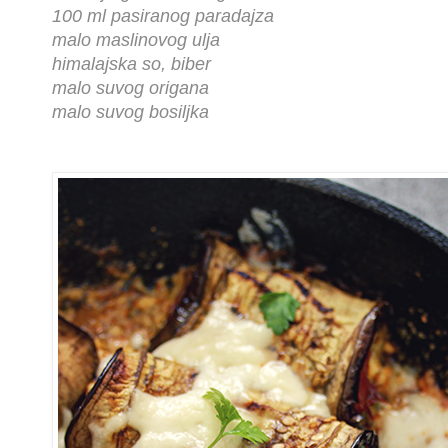
100 ml pasiranog paradajza
malo maslinovog ulja
himalajska so, biber
malo suvog origana
malo suvog bosiljka