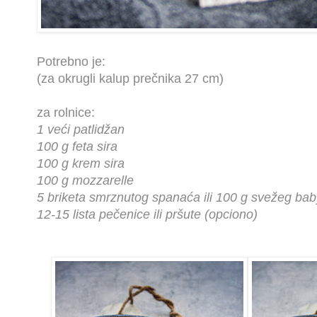
Potrebno je:
(za okrugli kalup prečnika 27 cm)
za rolnice:
1 veći patlidžan
100 g feta sira
100 g krem sira
100 g mozzarelle
5 briketa smrznutog spanaća ili 100 g svežeg b
12-15 lista pečenice ili pršute (opciono)