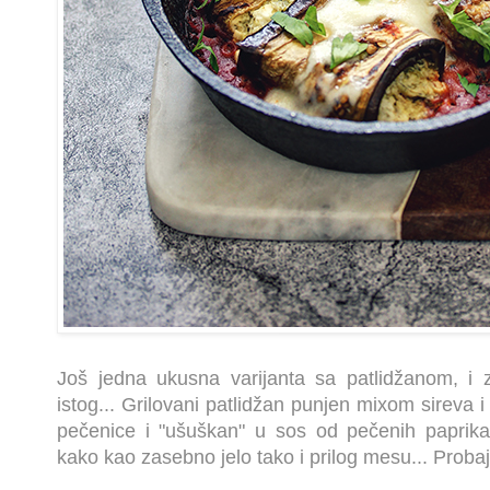
Još jedna ukusna varijanta sa patlidžanom, i za
istog... Grilovani patlidžan punjen mixom sireva 
pečenice i "ušuškan" u sos od pečenih paprika 
kako kao zasebno jelo tako i prilog mesu... Probajte