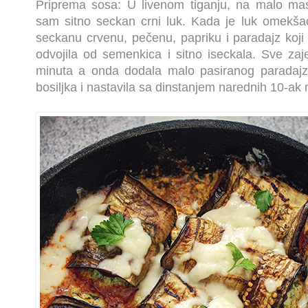
Priprema sosa: U livenom tiganju, na malo masl
sam sitno seckan crni luk. Kada je luk omekša
seckanu crvenu, pečenu, papriku i paradajz koji
odvojila od semenkica i sitno iseckala. Sve za
minuta a onda dodala malo pasiranog paradajza,
bosiljka i nastavila sa dinstanjem narednih 10-ak 