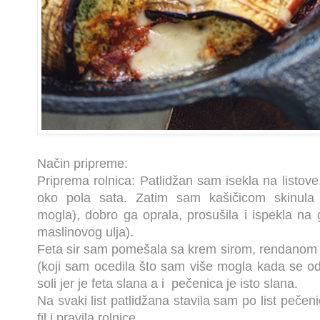
Način pripreme:
Priprema rolnica: Patlidžan sam isekla na listove,
oko pola sata. Zatim sam kašičicom skinula
mogla), dobro ga oprala, prosušila i ispekla na g
maslinovog ulja).
Feta sir sam pomešala sa krem sirom, rendanom
(koji sam ocedila što sam više mogla kada se 
soli jer je feta slana a i pečenica je isto slana.
Na svaki list patlidžana stavila sam po list peče
fil i pravila rolnice.