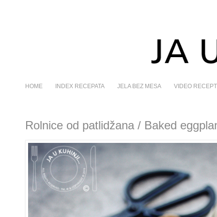
HOME
INDEX RECEPATA
JELA BEZ MESA
VIDEO RECEPT
Rolnice od patlidžana / Baked eggplan