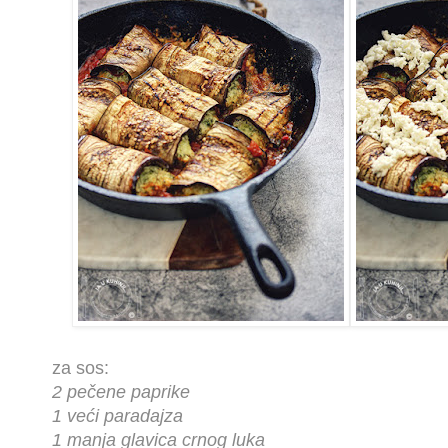
za sos:
2 pečene paprike
1 veći paradajza
1 manja glavica crnog luka