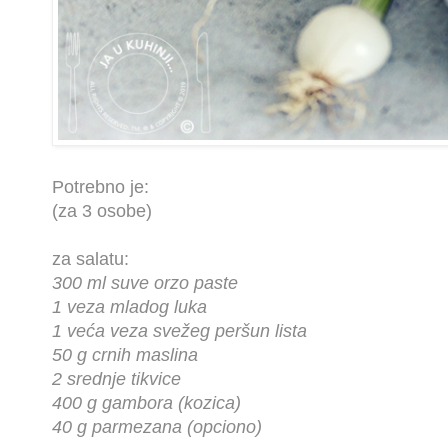
Potrebno je:
(za 3 osobe)
za salatu:
300 ml suve orzo paste
1 veza mladog luka
1 veća veza svežeg peršun lista
50 g crnih maslina
2 srednje tikvice
400 g gambora (kozica)
40 g parmezana (opciono)