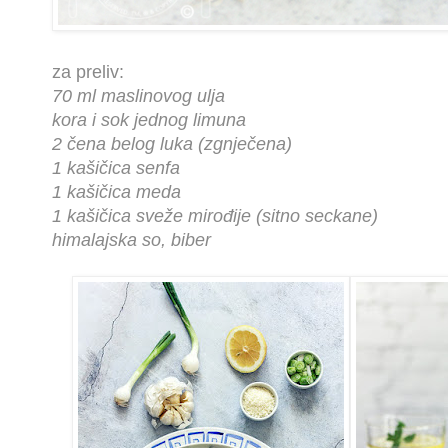
za preliv:
70 ml maslinovog ulja
kora i sok jednog limuna
2 čena belog luka (zgnječena)
1 kašičica senfa
1 kašičica meda
1 kašičica sveže mirođije (sitno seckane)
himalajska so, biber