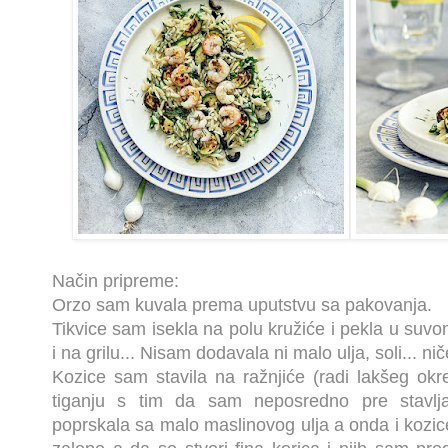
Način pripreme:
Orzo sam kuvala prema uputstvu sa pakovanja.
Tikvice sam isekla na polu kružiće i pekla u suvo
i na grilu... Nisam dodavala ni malo ulja, soli... nič
Kozice sam stavila na ražnjiće (radi lakšeg okr
tiganju s tim da sam neposredno pre stavljan
poprskala sa malo maslinovog ulja a onda i kozic