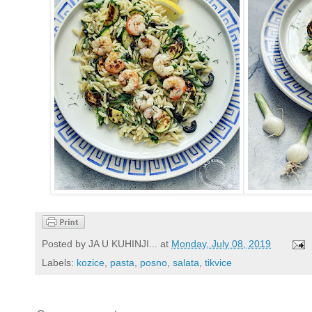
Posted by
JA U KUHINJI...
at
Monday, July 08, 2019
Labels:
kozice
,
pasta
,
posno
,
salata
,
tikvice