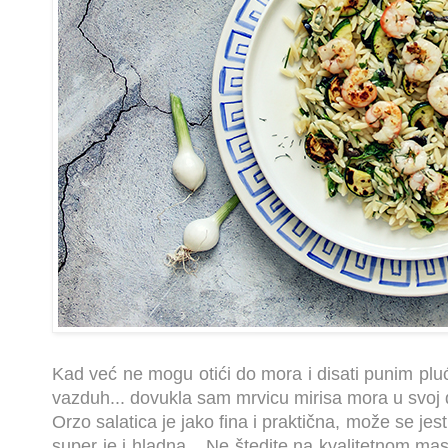
Kad već ne mogu otići do mora i disati punim pluć
vazduh... dovukla sam mrvicu mirisa mora u svoj 
Orzo salatica je jako fina i praktična, može se jest
super je i hladna... Ne štedite na kvalitetnom ma