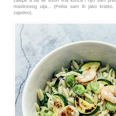
zalepe a da se stvori fina korica i njih sam pr
maslinovog ulja... (Pekla sam ih jako kratk
zajedno).