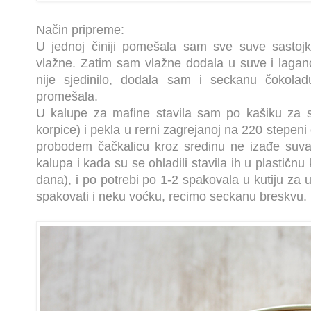
Način pripreme:
U jednoj činiji pomešala sam sve suve sastoj
vlažne. Zatim sam vlažne dodala u suve i laga
nije sjedinilo, dodala sam i seckanu čokolad
promešala.
U kalupe za mafine stavila sam po kašiku za sl
korpice) i pekla u rerni zagrejanoj na 220 stepeni
probodem čačkalicu kroz sredinu ne izađe suva
kalupa i kada su se ohladili stavila ih u plastičnu
dana), i po potrebi po 1-2 spakovala u kutiju za
spakovati i neku voćku, recimo seckanu breskvu.