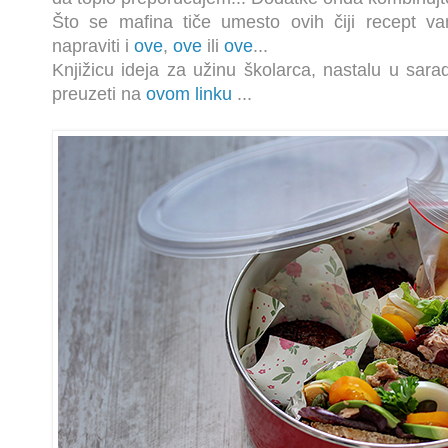
Što se mafina tiče umesto ovih čiji recept 
napraviti i
ove
,
ove
ili
ove
...
Knjižicu ideja za užinu školarca, nastalu u sara
preuzeti na
ovom linku
...