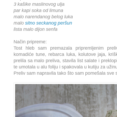
3 kašike maslinovog ulja
par kapi soka od limuna
malo narendanog belog luka
malo
sitno seckanog peršun
lista malo dijon senfa
Način pripreme:
Tost hleb sam premazala pripremljenim prelivo
komadiće tune, rebarca luka, kolutove jaja, kri
prelila sa malo preliva, stavila list salate i prek
te umotala u alu foliju i spakovala u kutiju za užin
Preliv sam napravila tako što sam pomešala sve sa