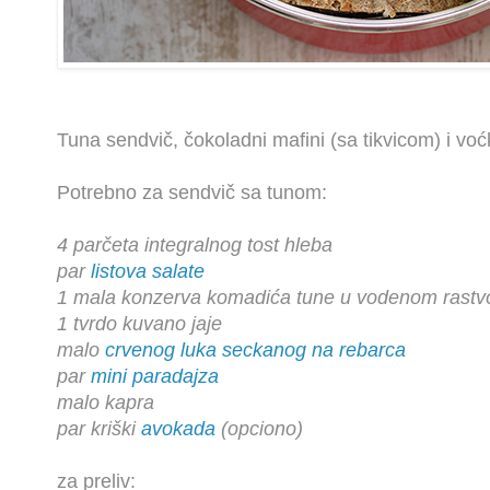
Tuna sendvič, čokoladni mafini (sa tikvicom) i v
Potrebno za sendvič sa tunom:
4 parčeta integralnog tost hleba
par
listova salate
1 mala konzerva komadića tune u vodenom rast
1 tvrdo kuvano jaje
malo
crvenog luka seckanog na rebarca
par
mini paradajza
malo kapra
par kriški
avokada
(opciono)
za preliv: