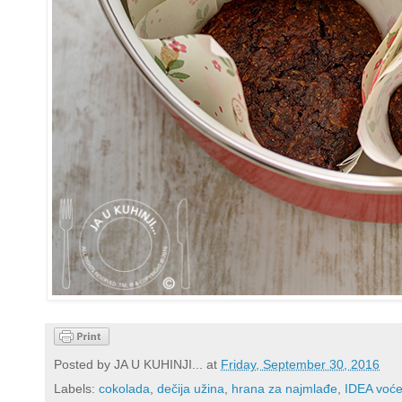
Posted by
JA U KUHINJI...
at
Friday, September 30, 2016
Labels:
cokolada
,
dečija užina
,
hrana za najmlađe
,
IDEA voće