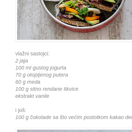
vlažni sastojci:
2 jaja
100 ml gustog jogurta
70 g otopljenog putera
60 g meda
100 g sitno rendane tikvice
ekstrakt vanile
i još:
100 g čokolade sa što većim postotkom kakao d