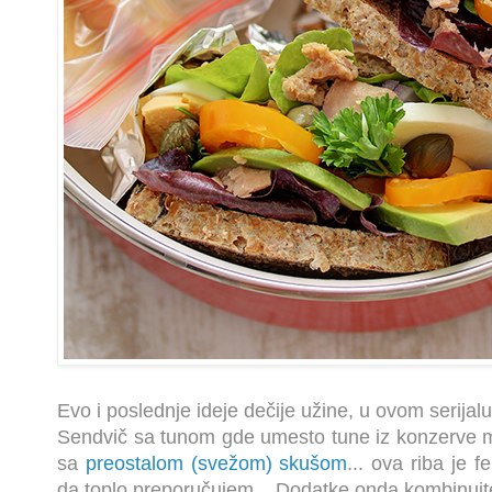
Evo i poslednje ideje dečije užine, u ovom serijal
Sendvič sa tunom gde umesto tune iz konzerve mo
sa
preostalom (svežom) skušom
... ova riba je 
da toplo preporučujem... Dodatke onda kombinujt