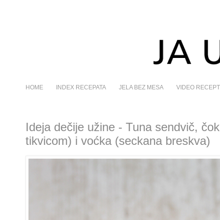
HOME
INDEX RECEPATA
JELA BEZ MESA
VIDEO RECEPT
Ideja dečije užine - Tuna sendvič, čok
tikvicom) i voćka (seckana breskva)