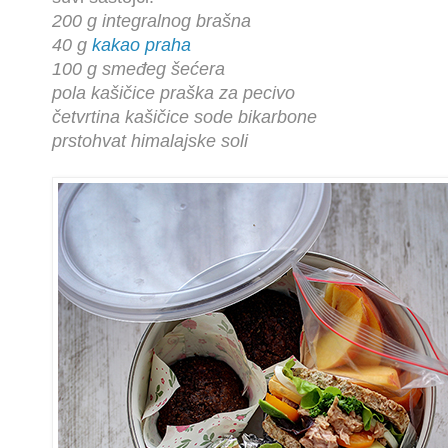
200 g integralnog brašna
40 g
kakao praha
100 g smeđeg šećera
pola kašičice praška za pecivo
četvrtina kašičice sode bikarbone
prstohvat himalajske soli