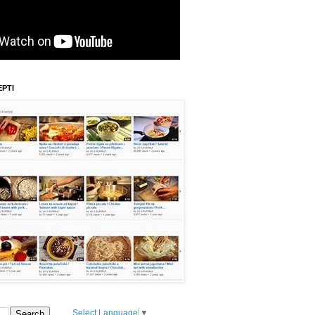
EPTI
Select Language
▼