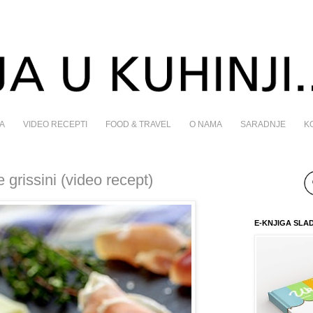
A
VIDEO RECEPTI
FOOD & TRAVEL
O NAMA
SARADNJE
K
rissini (video recept)
E-KNJIGA SLA