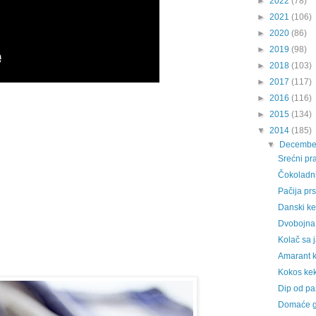
►
2022
(78)
►
2021
(106)
►
2020
(86)
►
2019
(98)
►
2018
(103)
►
2017
(117)
►
2016
(116)
►
2015
(134)
▼
2014
(185)
▼
Decembe
Srećni pra
Čokoladni
Pačija pr
Danski ke
Dvobojna
Kolač sa
Amarant k
Kokos kek
Dip od pa
Domaće gr