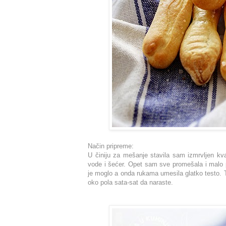
Način pripreme:
U činiju za mešanje stavila sam izmrvljen kv
vode i šećer. Opet sam sve promešala i malo p
je moglo a onda rukama umesila glatko testo. 
oko pola sata-sat da naraste.