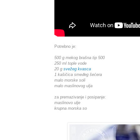
Potrebno je:
500 g mekog brašna tip 500
250 ml tople vode
20 g
svežeg kvasca
1 kašičica smeđeg šećera
malo morske soli
malo maslinovog ulja
za premazivanje i posipanje:
maslinovo ulje
krupna morska so