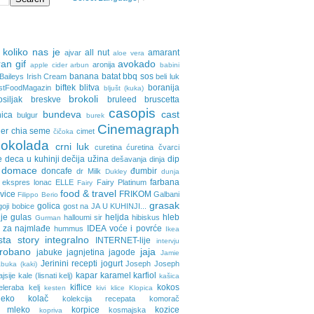
 koliko nas je
all nut
amarant
ajvar
aloe vera
an gif
avokado
aronija
apple cider
arbun
babini
banana
batat
bbq sos
Baileys Irish Cream
beli luk
biftek
blitva
boranija
stFoodMagazin
bljušt (kuka)
brokoli
osiljak
breskve
bruleed
bruscetta
casopis
bundeva
cast
nica
bulgur
burek
Cinemagraph
ler
chia seme
cimet
čičoka
cokolada
crni luk
curetina
ćuretina
čvarci
e
deca u kuhinji
dečija užina
dip
dešavanja
dinja
domace
doncafe
đumbir
dr Milk
Dukley
dunja
farbana
ekspres lonac
ELLE
Fairy Platinum
Fairy
food & travel
avice
FRIKOM
Galbani
Filippo Berio
grasak
golica
goji bobice
gost na JA U KUHINJI...
je
gulas
heljda
hleb
halloumi sir
hibiskus
Gurman
 za najmlađe
IDEA voće i povrće
hummus
Ikea
sta story
integralno
INTERNET-lije
intervju
probano
jaja
jabuke
jagnjetina
jagode
Jamie
Jerinini recepti
jogurt
Joseph Joseph
buka (kaki)
kapar
karamel
karfiol
ajsije
kale (lisnati kelj)
kašica
kiflice
kokos
eleraba
kelj
kesten
kivi
klice
Klopica
eko
kolač
kolekcija recepata
komorač
o mleko
korpice
kozice
kosmajska
kopriva