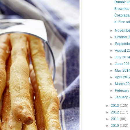
Đumbir ke
Brownies
Čokolada 
Kućice od
►
Novembe
►
October 
►
Septemb
►
August 2
►
July 201
►
June 201
►
May 201
►
April 201
►
March 2
►
February
►
January 
►
2013
(125)
►
2012
(117)
►
2011
(88)
►
2010
(102)