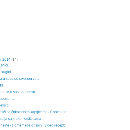
r 2014
(14)
znici...
 kuglof
sa u sosu od crvenog vina
ks
 pasta u sosu od mesa
 jabukama
eksići
sići sa čokoladnim kapljicama / Chocolate...
sulja sa kreker kašičicama
isine / Homemade grissini (video recept)