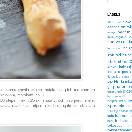
LABELS
ajme
3D model
animir
ananas
badem
recepti
bello organic
Be
borovnica
b
brus
bruschetta
iron skillet
ce
citati
citrusi
darivanj
cvekla
domaca pasta
džigerica
e-book
jaja
FBI
fbi ruk
gif pripreme
ukama pravila grisine, ređala ih u pleh (na papir za
grožd
grilijas
griz
 krupnom, morskom, solju.
hrana
hobotnica
200 stepeni nekih 15-ak minuta tj. dok nisu porumenele.
in
indijski orah
azala maslinovim uljem a kada su upile ulje stavila u
isprobala
is
Oliver
japanska ja
kajmak
kafa
k
keksici
kefir
k
kokosovo ml
kondenzovan