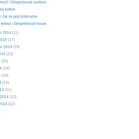
ksići / Gingerbread cookies
 sa kafom
i čaj sa goji bobicama
 keksa / Gingerbread house
r 2014
(11)
2014
(17)
er 2014
(19)
014
(22)
4
(25)
4
(18)
4
(10)
4
(14)
014
(11)
 2014
(12)
2014
(12)