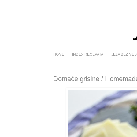
HOME
INDEX RECEPATA
JELA BEZ MES
Domaće grisine / Homemade g