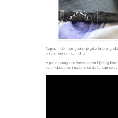
Napraviti domaće grisine je jako lako a grick
pršute, sira i vina... milina.
A posle duuugoooo vremena evo i jednog kratk
sa timelapse-om i nadamo se da će vam se svid