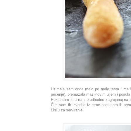
Uzimala sam onda malo po malo testa i među r
pečenje), premazala maslinovim uljem i posula
Pekla sam ih u rerni predhodno zagrejanoj na 
Čim sam ih izvadila iz rerne opet sam ih prem
činiju za serviranje.