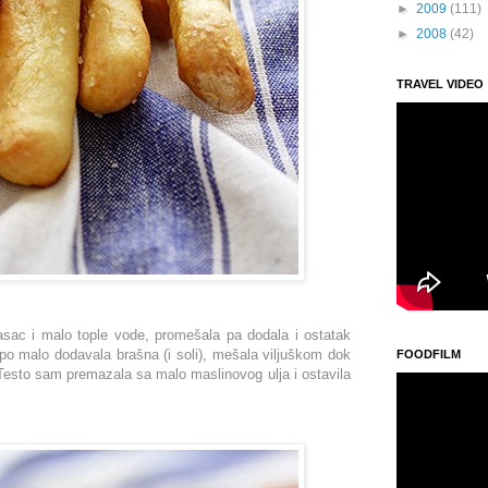
►
2009
(111)
►
2008
(42)
TRAVEL VIDEO
asac i malo tople vode, promešala pa dodala i ostatak
o malo dodavala brašna (i soli), mešala viljuškom dok
FOODFILM
Testo sam premazala sa malo maslinovog ulja i ostavila