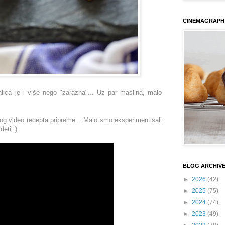
CINEMAGRAPH
alica je i više nego "zarazna"... Uz par maslina, malo
og video recepta pripreme... M
alo smo eksperimentisali
eti :)
BLOG ARCHIV
►
2026
(42)
►
2025
(75)
►
2024
(74)
►
2023
(49)