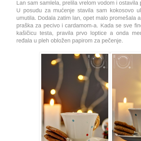
Lan sam samlela, prelila vrelom vodom i ostavila p
U posudu za mućenje stavila sam kokosovo ul
umutila. Dodala zatim lan, opet malo promešala 
praška za pecivo i cardamom-a. Kada se sve fin
kašičicu testa, pravila prvo loptice a onda međ
ređala u pleh obložen papirom za pečenje.