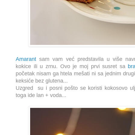
Amarant
sam vam već predstavila u više nav
kokice ili u zrnu.
Ovo je moj prvi susret sa
br
početak nisam ga htela mešati ni sa jednim drug
keksiće bez glutena...
Uzgred su i posni pošto se koristi kokosovo ul
toga ide lan + voda...