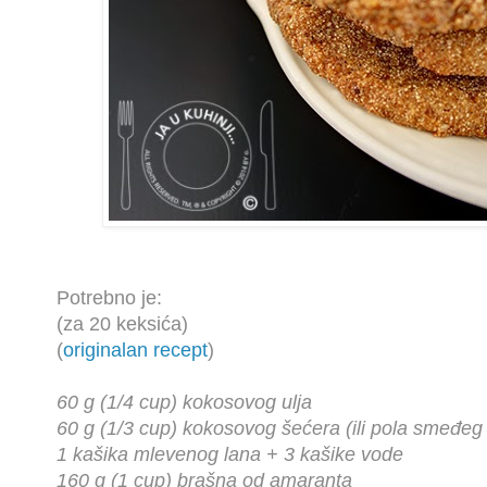
Potrebno je:
(za 20 keksića)
(
originalan recept
)
60 g (1/4 cup) kokosovog ulja
60 g (1/3 cup) kokosovog šećera (ili pola smeđeg
1 kašika mlevenog lana + 3 kašike vode
160 g (1 cup) brašna od amaranta