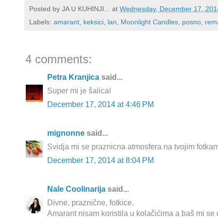
Posted by
JA U KUHINJI...
at
Wednesday, December 17, 201
Labels:
amarant
,
keksici
,
lan
,
Moonlight Candles
,
posno
,
rem
4 comments:
Petra Kranjica
said...
Super mi je šalica!
December 17, 2014 at 4:46 PM
mignonne
said...
Svidja mi se praznicna atmosfera na tvojim fotkama
December 17, 2014 at 8:04 PM
Nale Coolinarija
said...
Divne, praznične, fotkice.
Amarant nisam koristila u kolačićima a baš mi se 