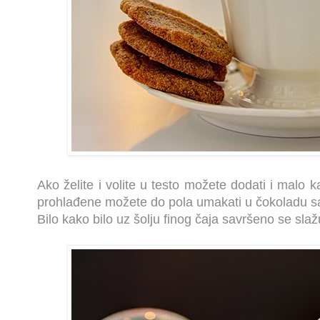
Ako želite i volite u testo možete dodati i malo k
prohlađene možete do pola umakati u čokoladu sa
Bilo kako bilo uz šolju finog čaja savršeno se slažu