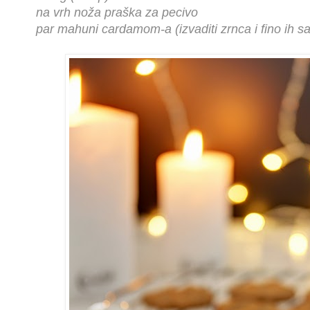
na vrh noža praška za pecivo
par mahuni cardamom-a (izvaditi zrnca i fino ih saml