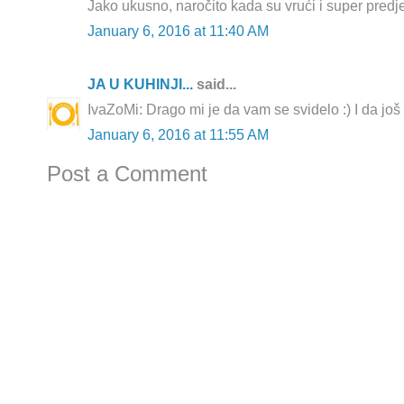
Jako ukusno, naročito kada su vrući i super predje
January 6, 2016 at 11:40 AM
JA U KUHINJI...
said...
IvaZoMi: Drago mi je da vam se svidelo :) I da još 
January 6, 2016 at 11:55 AM
Post a Comment