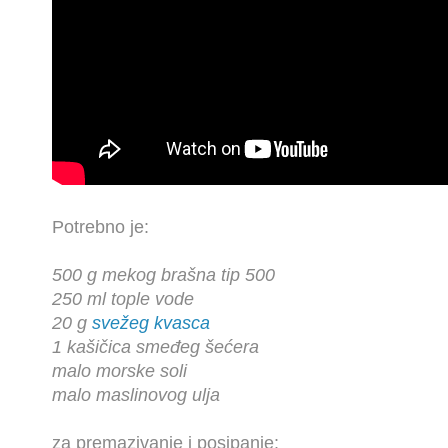
Potrebno je:
500 g mekog brašna tip 500
250 ml tople vode
20 g
svežeg kvasca
1 kašičica smeđeg šećera
malo morske soli
malo maslinovog ulja
za premazivanje i posipanje: