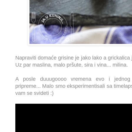
Napraviti domaće grisine je jako lako a grickalica 
Uz par maslina, malo pršute, sira i vina... milina.
A posle duuugoooo vremena evo i jednog 
pripreme... M
alo smo eksperimentisali sa timela
vam se svideti :)