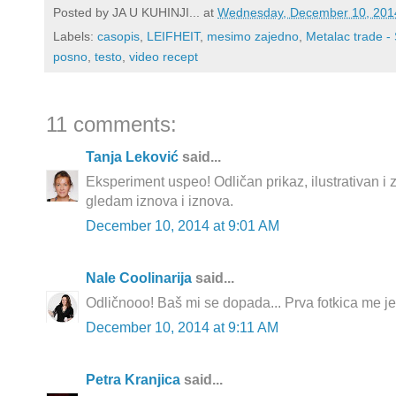
Posted by
JA U KUHINJI...
at
Wednesday, December 10, 201
Labels:
casopis
,
LEIFHEIT
,
mesimo zajedno
,
Metalac trade -
posno
,
testo
,
video recept
11 comments:
Tanja Leković
said...
Eksperiment uspeo! Odličan prikaz, ilustrativan i 
gledam iznova i iznova.
December 10, 2014 at 9:01 AM
Nale Coolinarija
said...
Odličnooo! Baš mi se dopada... Prva fotkica me je 
December 10, 2014 at 9:11 AM
Petra Kranjica
said...