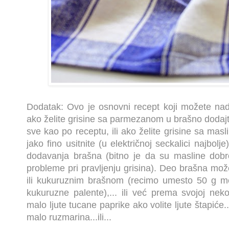
Dodatak:
Ovo je osnovni recept koji možete nad
ako želite grisine sa parmezanom u brašno dodaj
sve kao po receptu, ili ako želite grisine sa mas
jako fino usitnite (u električnoj seckalici najbolj
dodavanja brašna (bitno je da su masline dobr
probleme pri pravljenju grisina). Deo brašna može
ili kukuruznim brašnom (recimo umesto 50 g me
kukuruzne palente),... ili već prema svojoj nekoj
malo ljute tucane paprike ako volite ljute štapiće...
malo ruzmarina...ili...