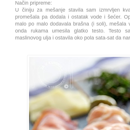
Način pripreme:
U činiju za mešanje stavila sam izmrvljen kv
promešala pa dodala i ostatak vode i šećer. O
malo po malo dodavala brašna (i soli), mešala 
onda rukama umesila glatko testo. Testo 
maslinovog ulja i ostavila oko pola sata-sat da na