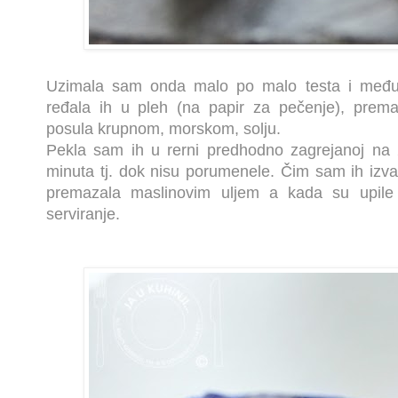
Uzimala sam onda malo po malo testa i među 
ređala ih u pleh (na papir za pečenje), prema
posula krupnom, morskom, solju.
Pekla sam ih u rerni predhodno zagrejanoj na 
minuta tj. dok nisu porumenele. Čim sam ih izva
premazala maslinovim uljem a kada su upile u
serviranje.