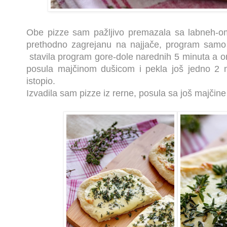
Obe pizze sam pažljivo premazala sa labneh-om
prethodno zagrejanu na najjače, program samo 
stavila program gore-dole narednih 5 minuta a o
posula majčinom dušicom i pekla još jedno 2 mi
istopio.
Izvadila sam pizze iz rerne, posula sa još majčine 