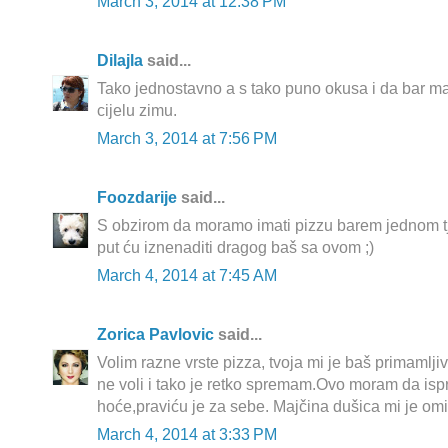
March 3, 2014 at 12:38 PM
Dilajla
said...
Tako jednostavno a s tako puno okusa i da bar ma
cijelu zimu.
March 3, 2014 at 7:56 PM
Foozdarije
said...
S obzirom da moramo imati pizzu barem jednom t
put ću iznenaditi dragog baš sa ovom ;)
March 4, 2014 at 7:45 AM
Zorica Pavlovic
said...
Volim razne vrste pizza, tvoja mi je baš primamljiv
ne voli i tako je retko spremam.Ovo moram da is
hoće,praviću je za sebe. Majčina dušica mi je omi
March 4, 2014 at 3:33 PM