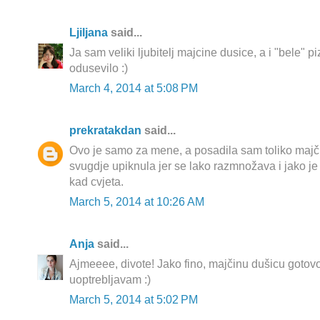
Ljiljana
said...
Ja sam veliki ljubitelj majcine dusice, a i "bele" p
odusevilo :)
March 4, 2014 at 5:08 PM
prekratakdan
said...
Ovo je samo za mene, a posadila sam toliko maj
svugdje upiknula jer se lako razmnožava i jako j
kad cvjeta.
March 5, 2014 at 10:26 AM
Anja
said...
Ajmeeee, divote! Jako fino, majčinu dušicu goto
uoptrebljavam :)
March 5, 2014 at 5:02 PM