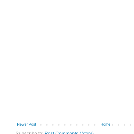
Newer Post
Home
Subscribe to:
Post Comments (Atom)