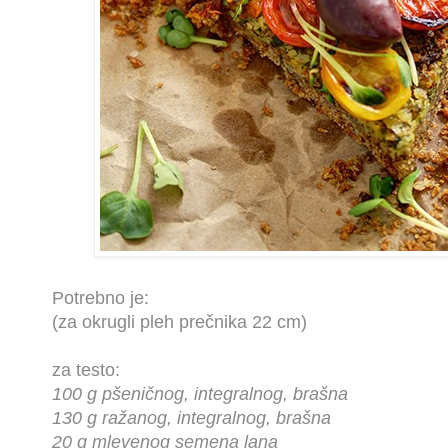
Potrebno je:
(za okrugli pleh prečnika 22 cm)
za testo:
100 g pšeničnog, integralnog, brašna
130 g ražanog, integralnog, brašna
20 g mlevenog semena lana