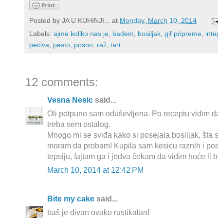
Posted by
JA U KUHINJI...
at
Monday, March 10, 2014
Labels:
ajme koliko nas je
,
badem
,
bosiljak
,
gif pripreme
,
inte
peciva
,
pesto
,
posno
,
raž
,
tart
12 comments:
Vesna Nesic
said...
Oli potpuno sam oduševljena. Po receptu vidim da 
treba sem ostalog.
Mnogo mi se sviđa kako si posejala bosiljak, šta s
moram da probam! Kupila sam kesicu raznih i pos
tepsiju, fajtam ga i jedva čekam da vidim hoće li bi
March 10, 2014 at 12:42 PM
Bite my cake
said...
baš je divan ovako rustikalan!