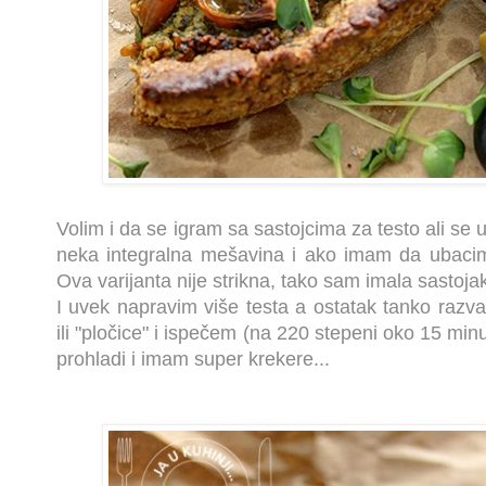
Volim i da se igram sa sastojcima za testo ali se
neka integralna mešavina i ako imam da ubacim
Ova varijanta nije strikna, tako sam imala sastoja
I uvek napravim više testa a ostatak tanko razva
ili "pločice" i ispečem (na 220 stepeni oko 15 mi
prohladi i imam super krekere...