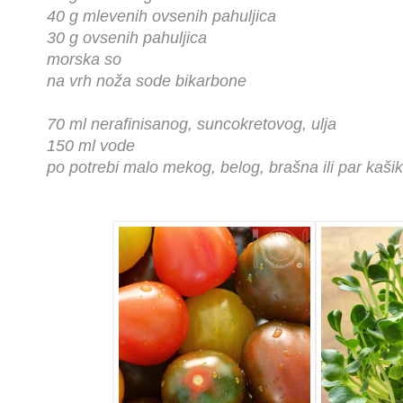
40 g mlevenih ovsenih pahuljica
30 g ovsenih pahuljica
morska so
na vrh noža sode bikarbone
70 ml nerafinisanog, suncokretovog, ulja
150 ml vode
po potrebi malo mekog, belog, brašna ili par kaši