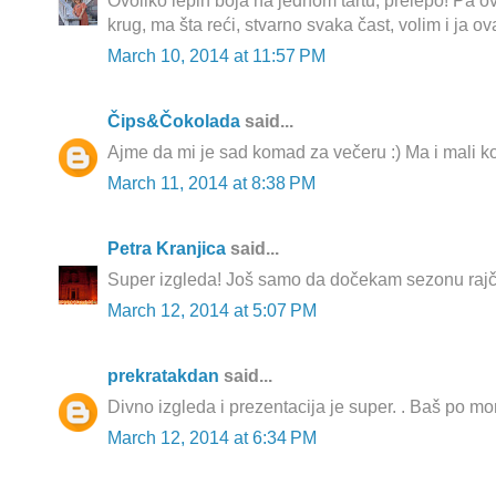
Ovoliko lepih boja na jednom tartu, prelepo! Pa ov
krug, ma šta reći, stvarno svaka čast, volim i ja ov
March 10, 2014 at 11:57 PM
Čips&Čokolada
said...
Ajme da mi je sad komad za večeru :) Ma i mali k
March 11, 2014 at 8:38 PM
Petra Kranjica
said...
Super izgleda! Još samo da dočekam sezonu rajč
March 12, 2014 at 5:07 PM
prekratakdan
said...
Divno izgleda i prezentacija je super. . Baš po m
March 12, 2014 at 6:34 PM