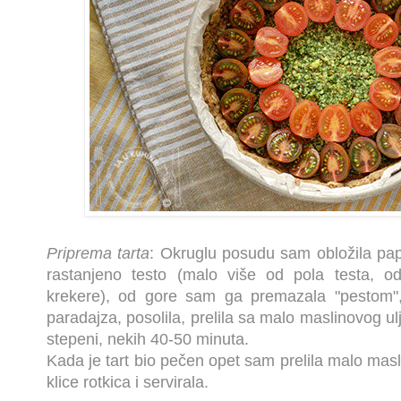
Priprema tarta
: Okruglu posudu sam obložila pap
rastanjeno testo (malo više od pola testa, o
krekere), od gore sam ga premazala "pestom",
paradajza, posolila, prelila sa malo maslinovog ulj
stepeni, nekih 40-50 minuta.
Kada je tart bio pečen opet sam prelila malo masl
klice rotkica i servirala.