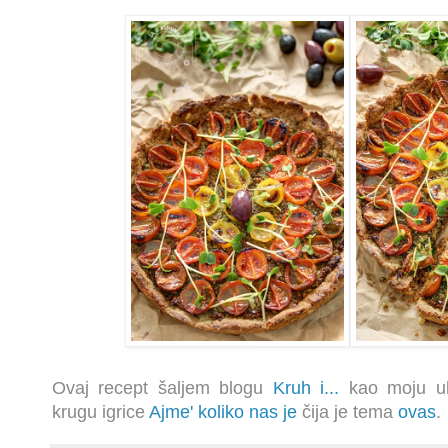
Ovaj recept šaljem blogu
Kruh i...
kao moju u
krugu igrice
Ajme' koliko nas je
čija je tema
ovas
.