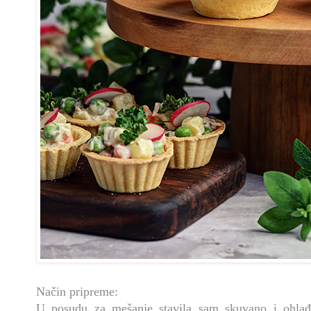
Način pripreme:
U posudu za mešanje stavila sam skuvano i ohlađ