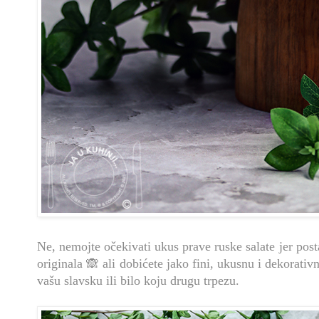
Ne, nemojte očekivati ukus prave ruske salate jer po
originala 🙈 ali dobićete jako fini, ukusnu i dekorativ
vašu slavsku ili bilo koju drugu trpezu.