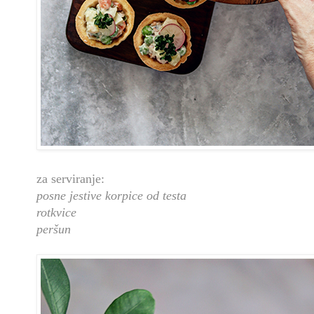
za serviranje:
posne jestive korpice od testa
rotkvice
peršun