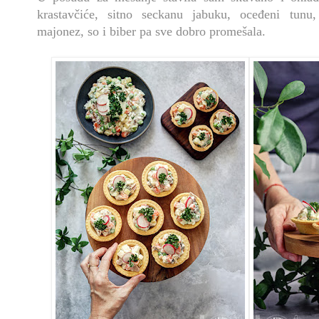
krastavčiće, sitno seckanu jabuku, oceđeni tunu
majonez, so i biber pa sve dobro promešala.