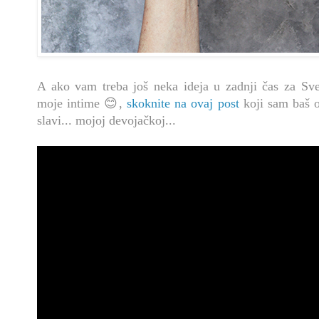
A ako vam treba još neka ideja u zadnji čas za Svet
moje intime 😊,
skoknite na ovaj post
koji sam baš o
slavi... mojoj devojačkoj...