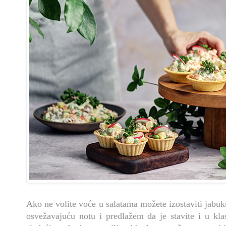
Ako ne volite voće u salatama možete izostaviti jabuk
osvežavajuću notu i predlažem da je stavite i u kla