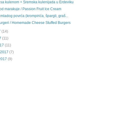
 sa kulenom + Sremska kulenijada u Erdeviku
od marakuje / Passion Fruit Ice Cream
mladog povrća (krompirića, špargli, graš...
urgeri / Homemade Cheese Stuffed Burgers
7
(14)
7
(11)
017
(11)
 2017
(7)
2017
(9)