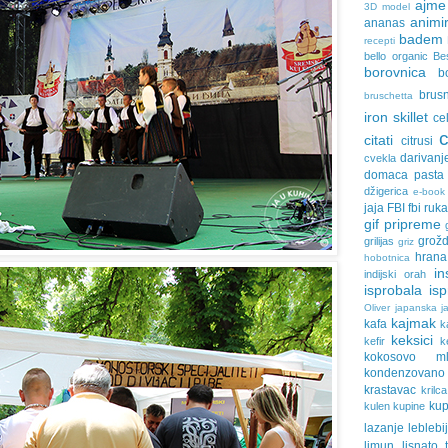
ajme
3D model
animir
ananas
badem
recepti
bello organic
Be
borovnica
b
brus
bruschetta
iron skillet
ce
citati
citrusi
darivanj
cvekla
domaca pasta
džigerica
e-book
jaja
FBI
fbi ruk
gif pripreme
grožd
grilijas
griz
hrana
hobotnica
in
indijski orah
isprobala
is
Oliver
japanska ja
kajmak
kafa
k
keksici
kefir
k
kokosovo ml
kondenzovan
krastavac
krilca
ku
kulen
kupine
lazanje
leblebi
limun
lisnato 