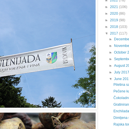
►
2022
(78)
►
2021
(106)
►
2020
(86)
►
2019
(98)
►
2018
(103)
▼
2017
(117)
►
Decembe
►
Novembe
►
October 
►
Septemb
►
August 2
►
July 201
▼
June 201
Piletina 
Pečene kaj
Čokoladni
Gratiniran
Enchilad
Dimljena 
Rajska to