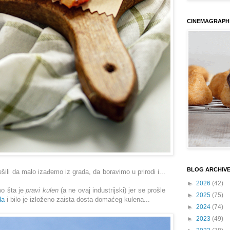
CINEMAGRAPH
BLOG ARCHIV
šili da malo izađemo iz grada, da boravimo u prirodi i...
►
2026
(42)
mo šta je
pravi kulen
(a ne ovaj industrijski) jer se prošle
►
2025
(75)
da
i bilo je izloženo zaista dosta domaćeg kulena...
►
2024
(74)
►
2023
(49)