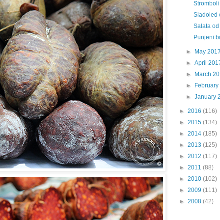
Stromboli
Sladoled 
Salata od 
Punjeni b
►
May 201
►
April 201
►
March 2
►
February
►
January 
►
2016
(116)
►
2015
(134)
►
2014
(185)
►
2013
(125)
►
2012
(117)
►
2011
(88)
►
2010
(102)
►
2009
(111)
►
2008
(42)