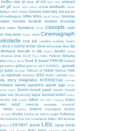
 koliko nas je
all nut
amarant
ajvar
aloe vera
an gif
avokado
aronija
apple cider
arbun
babini
banana
batat
bbq sos
Baileys Irish Cream
beli luk
biftek
blitva
boranija
stFoodMagazin
bljušt (kuka)
brokoli
osiljak
breskve
bruleed
bruscetta
casopis
bundeva
cast
nica
bulgur
burek
Cinemagraph
ler
chia seme
cimet
čičoka
cokolada
crni luk
curetina
ćuretina
čvarci
e
deca u kuhinji
dečija užina
dip
dešavanja
dinja
domace
doncafe
đumbir
dr Milk
Dukley
dunja
farbana
ekspres lonac
ELLE
Fairy Platinum
Fairy
food & travel
avice
FRIKOM
Galbani
Filippo Berio
grasak
golica
goji bobice
gost na JA U KUHINJI...
je
gulas
heljda
hleb
halloumi sir
hibiskus
Gurman
 za najmlađe
IDEA voće i povrće
hummus
Ikea
sta story
integralno
INTERNET-lije
intervju
probano
jaja
jabuke
jagnjetina
jagode
Jamie
Jerinini recepti
jogurt
Joseph Joseph
buka (kaki)
kapar
karamel
karfiol
ajsije
kale (lisnati kelj)
kašica
kiflice
kokos
eleraba
kelj
kesten
kivi
klice
Klopica
eko
kolač
kolekcija recepata
komorač
o mleko
korpice
kozice
kosmajska
kopriva
kukuruz
kruska
kućica od keksa
kuglof
krompir
pus
lan
kurkuma
kus-kus
kuvarijacije
ladjice
lavanda
LIDL
LEIFHEIT
lesnik
ja
lignje
limeta
leca
ljuto
testo
losos
luk
mak
Live Inspire
lubenica