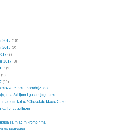
r 2017
(10)
r 2017
(9)
2017
(9)
er 2017
(8)
017
(9)
7
(9)
7
(11)
sa mozzarellom u paradajz sosu
sije sa žalfijom i gustim jogurtom
, magični, kolač / Chocolate Magic Cake
i karfiol sa žalfijom
a
skuša sa mladim krompirima
rta sa malinama