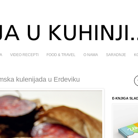
A
VIDEO RECEPTI
FOOD & TRAVEL
O NAMA
SARADNJE
K
mska kulenijada u Erdeviku
E-KNJIGA SLA