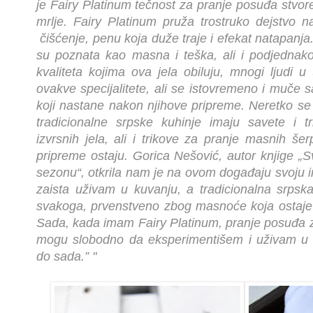
je Fairy Platinum tečnost za pranje posuđa stvore
mrlje. Fairy Platinum pruža trostruko dejstvo
čišćenje, penu koja duže traje i efekat natapanja
su poznata kao masna i teška, ali i podjednak
kvaliteta kojima ova jela obiluju, mnogi ljudi u
ovakve specijalitete, ali se istovremeno i muče
koji nastane nakon njihove pripreme. Neretko se
tradicionalne srpske kuhinje imaju savete i t
izvrsnih jela, ali i trikove za pranje masnih šer
pripreme ostaju. Gorica Nešović, autor knjige „
sezonu“, otkrila nam je na ovom događaju svoju in
zaista uživam u kuvanju, a tradicionalna srpska
svakoga, prvenstveno zbog masnoće koja ostaje
Sada, kada imam Fairy Platinum, pranje posuđa z
mogu slobodno da eksperimentišem i uživam u 
do sada.” "