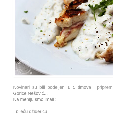
Novinari su bili podeljeni u 5 timova i priprem
Gorice Nešović...
Na meniju smo imali :
- pileću džigericu