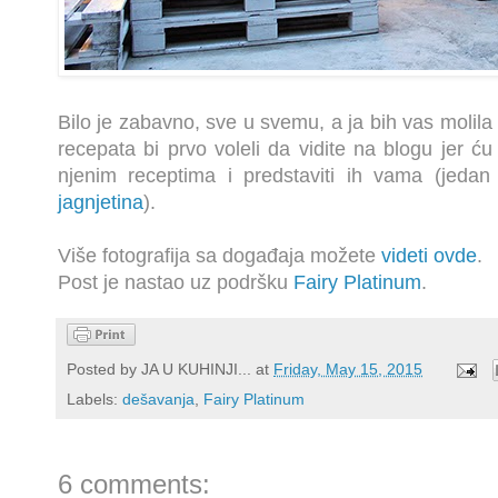
Bilo je zabavno, sve u svemu, a ja bih vas molila
recepata bi prvo voleli da vidite na blogu jer ću
njenim receptima i predstaviti ih vama (jeda
jagnjetina
).
Više fotografija sa događaja možete
videti ovde
.
Post je nastao uz podršku
Fairy Platinum
.
Posted by
JA U KUHINJI...
at
Friday, May 15, 2015
Labels:
dešavanja
,
Fairy Platinum
6 comments: