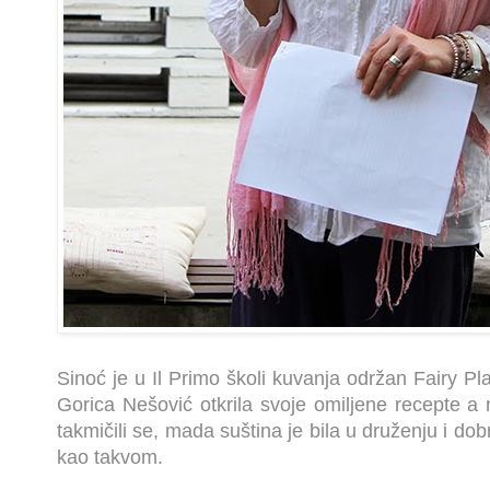
Sinoć je u Il Primo školi kuvanja održan Fairy P
Gorica Nešović otkrila svoje omiljene recepte a n
takmičili se, mada suština je bila u druženju i do
kao takvom.