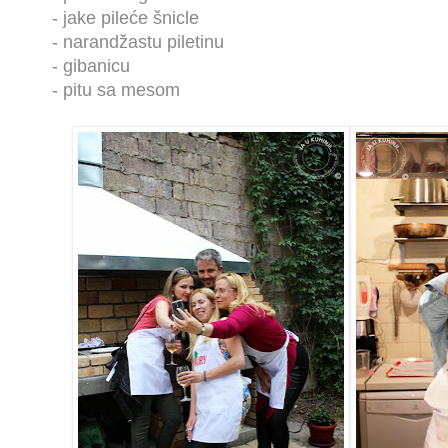
- jake pileće šnicle
- narandžastu piletinu
- gibanicu
- pitu sa mesom