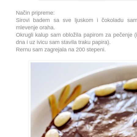
Način pripreme:
Sirovi badem sa sve ljuskom i čokoladu sa
mlevenje oraha.
Okrugli kalup sam obložila papirom za pečenje (
dna i uz ivicu sam stavila traku papira).
Rernu sam zagrejala na 200 stepeni.