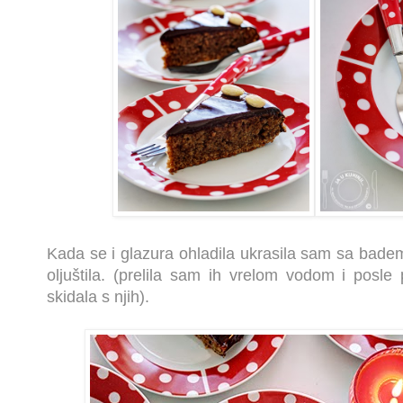
Kada se i glazura ohladila ukrasila sam sa bad
oljuštila. (prelila sam ih vrelom vodom i posle
skidala s njih).