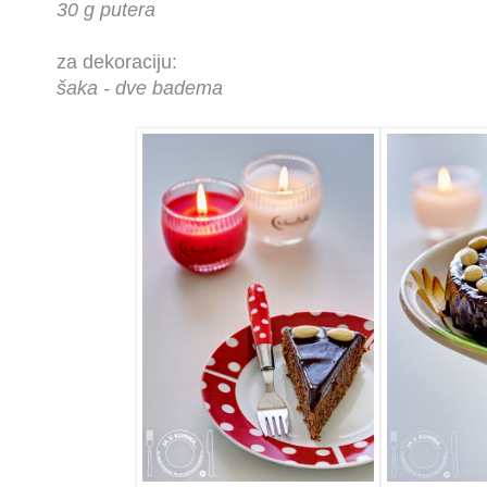
30 g putera
za dekoraciju:
šaka - dve badema