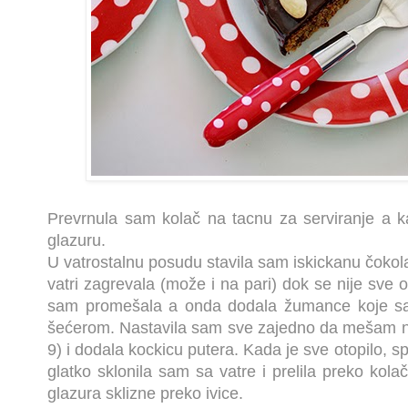
Prevrnula sam kolač na tacnu za serviranje a k
glazuru.
U vatrostalnu posudu stavila sam iskickanu čokol
vatri zagrevala (može i na pari) dok se nije sve 
sam promešala a onda dodala žumance koje sa
šećerom. Nastavila sam sve zajedno da mešam na 
9) i dodala kockicu putera. Kada je sve otopilo, spoj
glatko sklonila sam sa vatre i prelila preko kola
glazura sklizne preko ivice.