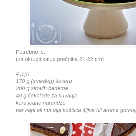
Potrebno je:
(za okrugli kalup prečnika 21-22 cm)
4 jaja
170 g (smeđeg) šećera
200 g sirovih badema
40 g čokolade za kuvanje
kora jedne narandže
par kapi all nut ulja koščica šljive (ili arome gor