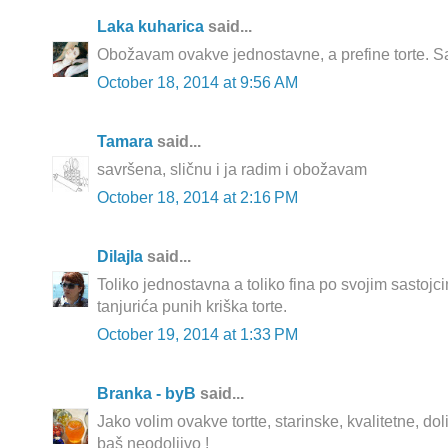
Laka kuharica
said...
Obožavam ovakve jednostavne, a prefine torte. S
October 18, 2014 at 9:56 AM
Tamara
said...
savršena, sličnu i ja radim i obožavam
October 18, 2014 at 2:16 PM
Dilajla
said...
Toliko jednostavna a toliko fina po svojim sastojci
tanjurića punih kriška torte.
October 19, 2014 at 1:33 PM
Branka - byB
said...
Jako volim ovakve tortte, starinske, kvalitetne, do
baš neodoljivo !