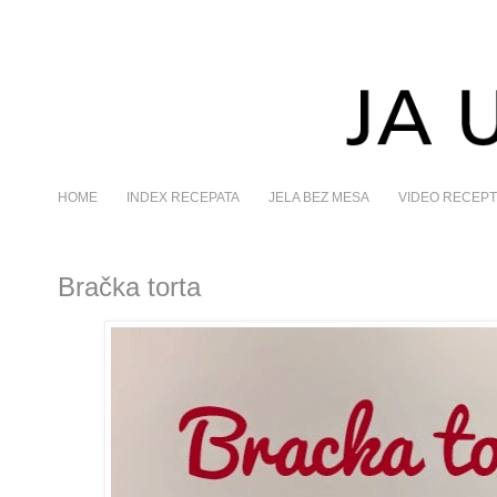
HOME
INDEX RECEPATA
JELA BEZ MESA
VIDEO RECEPT
Bračka torta