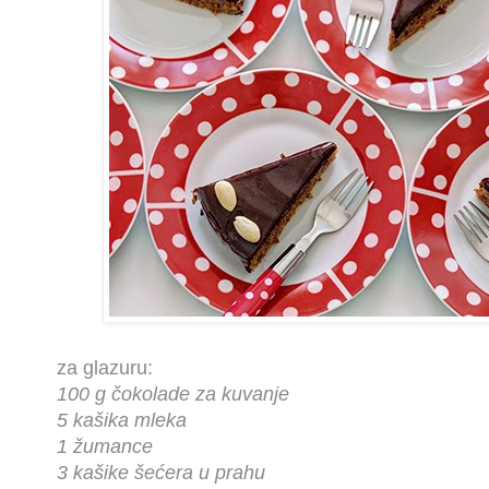
za glazuru:
100 g čokolade za kuvanje
5 kašika mleka
1 žumance
3 kašike šećera u prahu