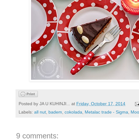
Posted by
JA U KUHINJI...
at
Friday, October 17, 2014
Labels:
all nut
,
badem
,
cokolada
,
Metalac trade - Sigma
,
Moo
9 comments: