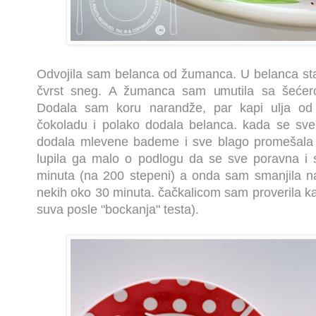
Odvojila sam belanca od žumanca. U belanca stav
čvrst sneg. A žumanca sam umutila sa šećero
Dodala sam koru narandže, par kapi ulja od 
čokoladu i polako dodala belanca. kada se sve
dodala mlevene bademe i sve blago promešala p
lupila ga malo o podlogu da se sve poravna i 
minuta (na 200 stepeni) a onda sam smanjila na
nekih oko 30 minuta. čačkalicom sam proverila k
suva posle "bockanja" testa).