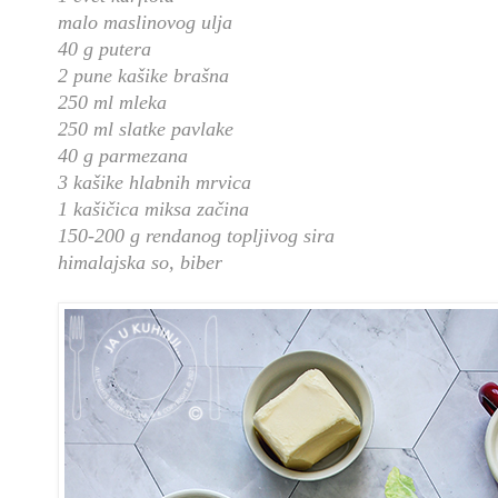
malo maslinovog ulja
40 g putera
2 pune kašike brašna
250 ml mleka
250 ml slatke pavlake
40 g parmezana
3 kašike hlabnih mrvica
1 kašičica miksa začina
150-200 g rendanog topljivog sira
himalajska so, biber