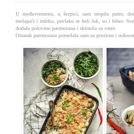
U međuvremenu, u šerpici, sam otopila puter, do
mešajući i mleko, pavlaku te beli luk, so i biber. S
dodala polovinu parmezana i sklonila sa vatre.
Ostatak parmezana pomešala sam sa prezlom i miksom