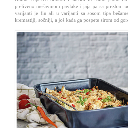
preliveno mešavinom pavlake i jaja pa sa prezlom od
varijanti je fin ali u varijanti sa sosom tipa beša
kremastiji, sočniji, a još kada ga pospete sirom od gore