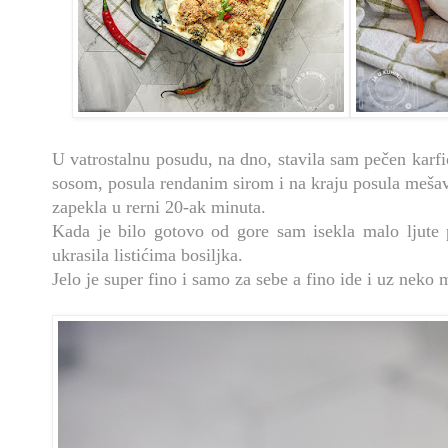
U vatrostalnu posudu, na dno, stavila sam pečen karfio
sosom, posula rendanim sirom i na kraju posula meša
zapekla u rerni 20-ak minuta.
Kada je bilo gotovo od gore sam isekla malo ljute p
ukrasila listićima bosiljka.
Jelo je super fino i samo za sebe a fino ide i uz neko 