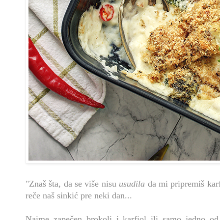
"Znaš šta, da se više nisu
usudila
da mi pripremiš karf
reče naš sinkić pre neki dan...
Naime zapečen brokoli i karfiol ili samo jedno od