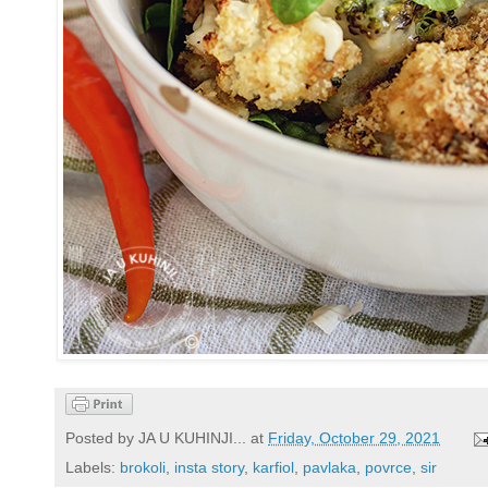
Posted by
JA U KUHINJI...
at
Friday, October 29, 2021
Labels:
brokoli
,
insta story
,
karfiol
,
pavlaka
,
povrce
,
sir