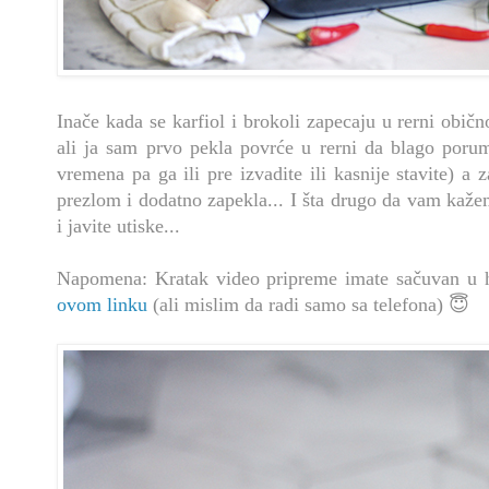
Inače kada se karfiol i brokoli zapecaju u rerni obič
ali ja sam prvo pekla povrće u rerni da blago porum
vremena pa ga ili pre izvadite ili kasnije stavite) a 
prezlom i dodatno zapekla... I šta drugo da vam kaž
i javite utiske...
Napomena: Kratak video pripreme imate sačuvan u h
ovom linku
(ali mislim da radi samo sa telefona) 😇