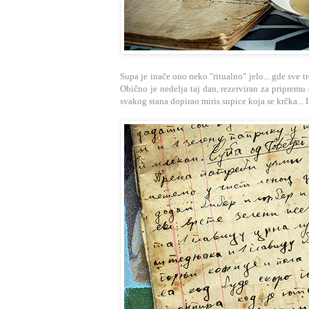
Supa je inače ono neko "ritualno" jelo... gde sve t
Obično je nedelja taj dan, rezerviran za pripremu d
svakog stana dopirao miris supice koja se krčka... I