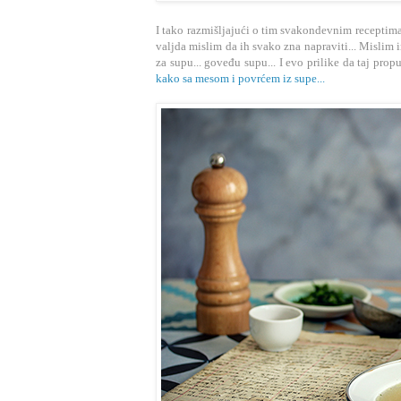
I tako razmišljajući o tim svakondevnim receptima
valjda mislim da ih svako zna napraviti... Mislim
za supu... goveđu supu... I evo prilike da taj prop
kako sa mesom i povrćem iz supe...