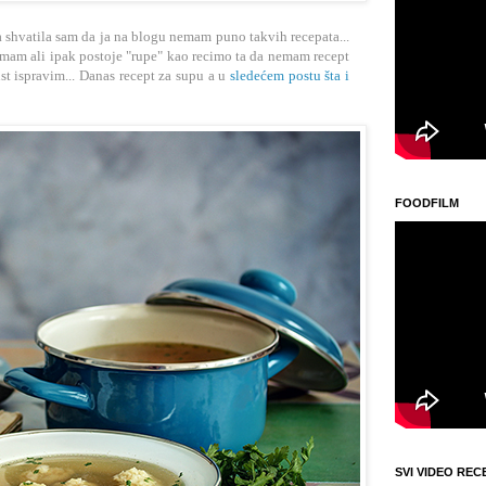
 shvatila sam da ja na blogu nemam puno takvih recepata...
 imam ali ipak postoje "rupe" kao recimo ta da nemam recept
ust ispravim... Danas recept za supu a u
sledećem postu šta i
FOODFILM
SVI VIDEO REC