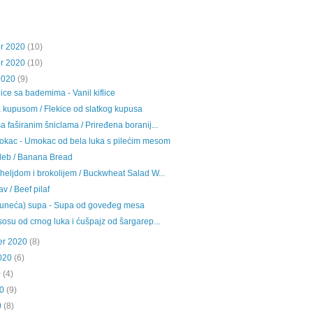
r 2020
(10)
r 2020
(10)
2020
(9)
flice sa bademima - Vanil kiflice
a kupusom / Flekice od slatkog kupusa
a faširanim šniclama / Priređena boranij...
mokac - Umokac od bela luka s pilećim mesom
leb / Banana Bread
 heljdom i brokolijem / Buckwheat Salad W...
av / Beef pilaf
juneća) supa - Supa od goveđeg mesa
sosu od crnog luka i ćušpajz od šargarep...
er 2020
(8)
020
(6)
0
(4)
0
(9)
0
(8)