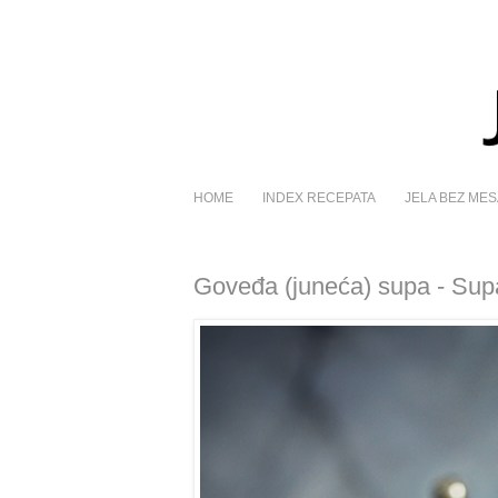
HOME
INDEX RECEPATA
JELA BEZ MES
Goveđa (juneća) supa - Su