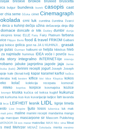
brokoli
osiljak
breskve
bruleed
bruscetta
casopis
bundeva
cast
nica
bulgur
burek
Cinemagraph
ler
chia seme
cimet
čičoka
cokolada
crni luk
curetina
ćuretina
čvarci
e
deca u kuhinji
dečija užina
dip
dešavanja
dinja
domace
doncafe
đumbir
dr Milk
Dukley
dunja
farbana
ekspres lonac
ELLE
Fairy Platinum
Fairy
food & travel
avice
FRIKOM
Galbani
Filippo Berio
grasak
golica
goji bobice
gost na JA U KUHINJI...
je
gulas
heljda
hleb
halloumi sir
hibiskus
Gurman
 za najmlađe
IDEA voće i povrće
hummus
Ikea
sta story
integralno
INTERNET-lije
intervju
probano
jaja
jabuke
jagnjetina
jagode
Jamie
Jerinini recepti
jogurt
Joseph Joseph
buka (kaki)
kapar
karamel
karfiol
ajsije
kale (lisnati kelj)
kašica
kiflice
kokos
eleraba
kelj
kesten
kivi
klice
Klopica
eko
kolač
kolekcija recepata
komorač
o mleko
korpice
kozice
kosmajska
kopriva
kukuruz
kruska
kućica od keksa
kuglof
krompir
pus
lan
kurkuma
kus-kus
kuvarijacije
ladjice
lavanda
LIDL
LEIFHEIT
lesnik
ja
lignje
limeta
leca
ljuto
testo
losos
luk
mak
Live Inspire
lubenica
maline
mamini recepti
mandarina
mango
mali princ
mascarpone sir
uja
marcipan
Mascom Publishing
matovilac
Meat
MATADOR čili sos
matar
MAXI
Mcc vina
ls
med
Mehrzer
menta
MENAŽ čokolada
mesimo