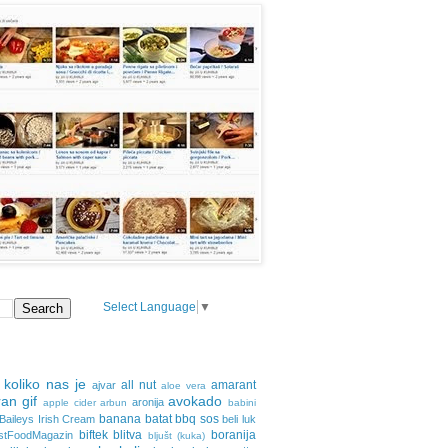
Select Language
▼
 koliko nas je
all nut
amarant
ajvar
aloe vera
an gif
avokado
aronija
apple cider
arbun
babini
banana
batat
bbq sos
Baileys Irish Cream
beli luk
biftek
blitva
boranija
stFoodMagazin
bljušt (kuka)