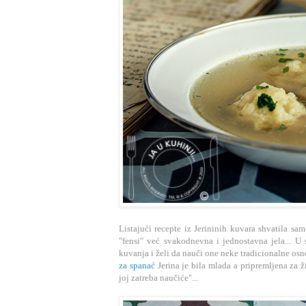
Listajući recepte iz Jerininih kuvara shvatila sam
"fensi" već svakodnevna i jednostavna jela... U
kuvanja i želi da nauči one neke tradicionalne osnov
za spanać
Jerina je bila mlada a pripremljena za ž
joj zatreba naučiće"...