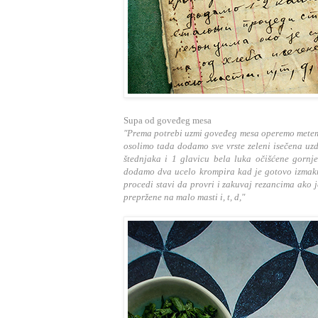
Supa od goveđeg mesa
"Prema potrebi uzmi goveđeg mesa operemo metemo 
osolimo tada dodamo sve vrste zeleni isečena uz
štednjaka i 1 glavicu bela luka očišćene gornje
dodamo dva ucelo krompira kad je gotovo izmak
procedi stavi da provri i zakuvaj rezancima ako
prepržene na malo masti i, t, d,"