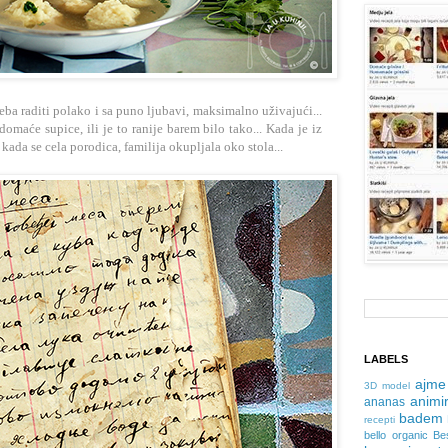
reba raditi polako i sa puno ljubavi, maksimalno uživajući...
omaće supice, ili je to ranije barem bilo tako... Kada je iz
 kada se cela porodica, familija okupljala oko stola...
LABELS
ajme
3D model
animir
ananas
badem
recepti
bello organic
Be