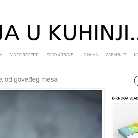
A
VIDEO RECEPTI
FOOD & TRAVEL
O NAMA
SARADNJE
K
pa od goveđeg mesa
E-KNJIGA SLA