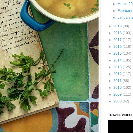
►
March 2
►
February
►
January 
►
2019
(98)
►
2018
(103)
►
2017
(117)
►
2016
(116)
►
2015
(134)
►
2014
(185)
►
2013
(125)
►
2012
(117)
►
2011
(88)
►
2010
(102)
►
2009
(111)
►
2008
(42)
TRAVEL VIDEO