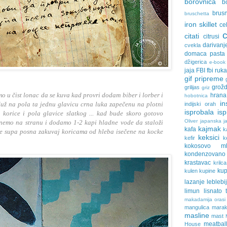
borovnica
b
brus
bruschetta
iron skillet
ce
citati
citrusi
darivanj
cvekla
domaca pasta
džigerica
e-book
jaja
FBI
fbi ruk
gif pripreme
grožd
grilijas
griz
u čist lonac da se kuva kad provri dodam biber i lorber i
hrana
hobotnica
in
duž na pola ta jednu glavicu crna luka zapečenu na plotni
indijski orah
isprobala
is
 korice i pola glavice slatkog ... kad bude skoro gotovo
Oliver
japanska ja
nemo na stranu i dodamo 1-2 kapi hladne vode da staloži
kajmak
kafa
k
 je supa posna zakuvaj koricama od hleba isečene na kocke
keksici
kefir
k
kokosovo ml
kondenzovan
krastavac
krilca
ku
kulen
kupine
lazanje
leblebi
limun
lisnato 
makadamija orasi
mangulica
marak
masline
mast
meatbal
House