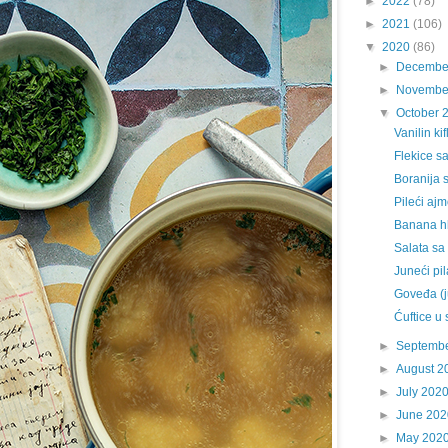
►
2022
(78)
►
2021
(106)
▼
2020
(86)
►
Decembe
►
Novembe
▼
October 
Vanilin ki
Flekice s
Boranija s
Pileći aj
Banana h
Salata sa
Juneći pil
Goveđa (
Ćuftice u 
►
Septemb
►
August 2
►
July 202
►
June 202
►
May 202