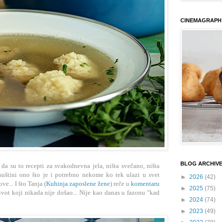
CINEMAGRAPH
BLOG ARCHIV
 da su to recepti za svakodnevna jela, ništa svečano, ništa
 suštini ono što je i potrebno nekome ko tek ulazi u svet
►
2026
(42)
e... I što Tanja (
Kuhinja zaposlene žene
) reče u
komentaru
►
2025
(75)
ivot koji nikada nije došao... Nije kao danas u fazonu "kad
►
2024
(74)
►
2023
(49)