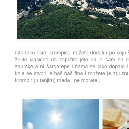
Isto tako osim krompira možete dodati i po koju 
želite klasično da zapržite jelo ali ja sam se
zaprške a ni šargarepe i nama se jako dopalo i 
koja se stvori je baš-baš fina i možete je zgusnut
krompir (u tanjiru) mada i ne morate...