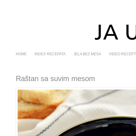
HOME
INDEX RECEPATA
JELA BEZ MESA
VIDEO RECEPT
Raštan sa suvim mesom