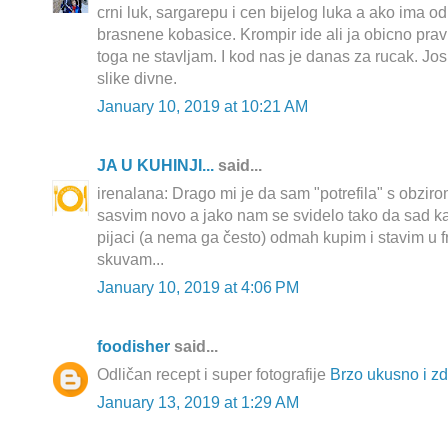
crni luk, sargarepu i cen bijelog luka a ako ima odli
brasnene kobasice. Krompir ide ali ja obicno pra
toga ne stavljam. I kod nas je danas za rucak. J
slike divne.
January 10, 2019 at 10:21 AM
JA U KUHINJI...
said...
irenalana: Drago mi je da sam "potrefila" s obzir
sasvim novo a jako nam se svidelo tako da sad k
pijaci (a nema ga često) odmah kupim i stavim u f
skuvam...
January 10, 2019 at 4:06 PM
foodisher
said...
Odličan recept i super fotografije
Brzo ukusno i z
January 13, 2019 at 1:29 AM