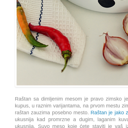
Raštan sa dimljenim mesom je pravo zimsko jel
kupus, u raznim varijantama, na prvom mestu zims
raštan zauzima posebno mesto.
Raštan je jako z
ukusnija kad promrzne a dugim, laganim kuva
ukusnija. Suvo meso koje ćete staviti je vaš 