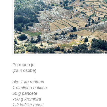
Potrebno je:
(za 4 osobe)
oko 1 kg raštana
1 dimljena butkica
50 g pancete
700 g krompira
1-2 kašike masti