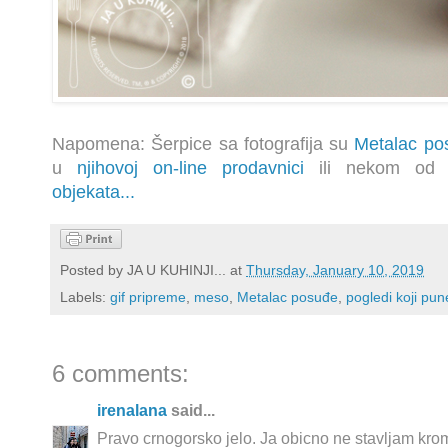
Napomena: Šerpice sa fotografija su
Metalac po
u
njihovoj on-line prodavnici
ili nekom o
objekata
...
Posted by
JA U KUHINJI...
at
Thursday, January 10, 2019
Labels:
gif pripreme
,
meso
,
Metalac posuđe
,
pogledi koji pu
6 comments:
irenalana
said...
Pravo crnogorsko jelo. Ja obicno ne stavljam kro