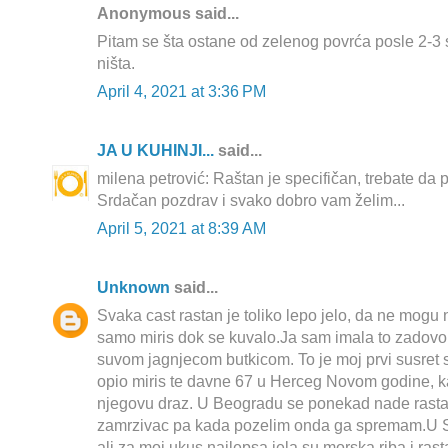
Anonymous said...
Pitam se šta ostane od zelenog povrća posle 2-3 
ništa.
April 4, 2021 at 3:36 PM
JA U KUHINJI...
said...
milena petrović: Raštan je specifičan, trebate da 
Srdačan pozdrav i svako dobro vam želim...
April 5, 2021 at 8:39 AM
Unknown
said...
Svaka cast rastan je toliko lepo jelo, da ne mogu
samo miris dok se kuvalo.Ja sam imala to zadovo
suvom jagnjecom butkicom. To je moj prvi susret 
opio miris te davne 67 u Herceg Novom godine, ka
njegovu draz. U Beogradu se ponekad nade rastan
zamrzivac pa kada pozelim onda ga spremam.U Sr
ali za moj ukus najlepsa jela su morska riba i ras