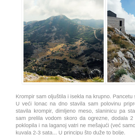
Krompir sam oljuštila i isekla na krupno. Pancetu 
U veći lonac na dno stavila sam polovinu pripr
stavila krompir, dimljeno meso, slaninicu pa sta
sam prelila vodom skoro da ogrezne, dodala 2 k
poklopila i na laganoj vatri ne mešajući (već sam
kuvala 2-3 sata... U principu što duže to bolje.