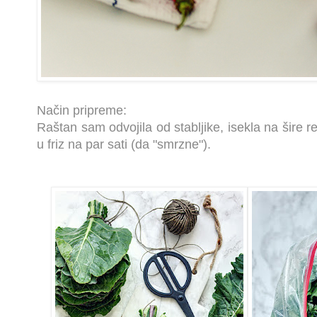
Način pripreme:
Raštan sam odvojila od stabljike, isekla na šire r
u friz na par sati (da "smrzne").