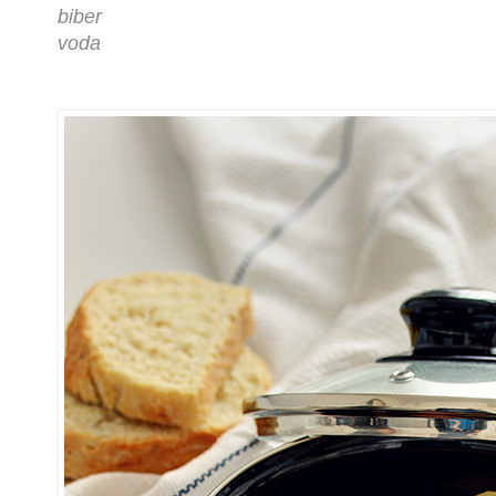
biber
voda