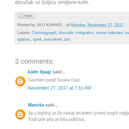
doručak uz šoljicu omiljene kafe.
Posted by
JA U KUHINJI...
at
Monday, November 27, 2017
Labels:
Cinemagraph
,
doncafe
,
integralno
,
meze-zakuska
,
ov
spanac
,
spelt
,
suncokret
,
tart
3 comments:
katin špajz
said...
Savršen post! Svaka čast.
November 27, 2017 at 7:31 AM
Maruša
said...
Ja u kuhinji je že nekaj let eden izmed mojih najl
Tudi tale pita je bila odlična.