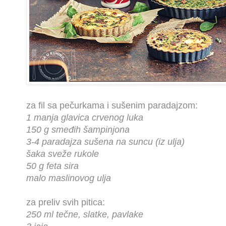
za fil sa pečurkama i sušenim paradajzom:
1 manja glavica crvenog luka
150 g smeđih šampinjona
3-4 paradajza sušena na suncu (iz ulja)
šaka sveže rukole
50 g feta sira
malo maslinovog ulja
za preliv svih pitica:
250 ml tečne, slatke, pavlake