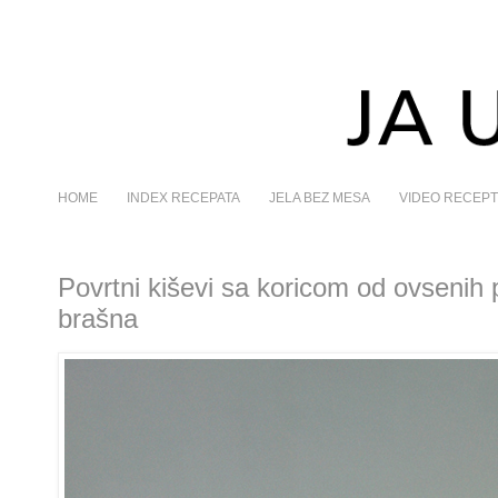
HOME
INDEX RECEPATA
JELA BEZ MESA
VIDEO RECEPT
Povrtni kiševi sa koricom od ovsenih p
brašna