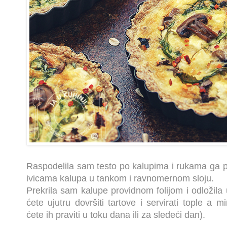
Raspodelila sam testo po kalupima i rukama ga paž
ivicama kalupa u tankom i ravnomernom sloju.
Prekrila sam kalupe providnom folijom i odložila 
ćete ujutru dovršiti tartove i servirati tople 
ćete ih praviti u toku dana ili za sledeći dan).