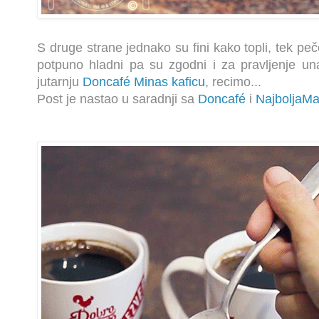
S druge strane jednako su fini kako topli, tek pe
potpuno hladni pa su zgodni i za pravljenje un
jutarnju
Doncafé Minas kaficu
, recimo...
Post je nastao u saradnji sa
Doncafé
i
NajboljaM