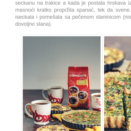
seckanu na trakice a kada je postala hrskava izva
masnoći kratko propržila spanać, tek da svene
iseckala i pomešala sa pečenom slaninicom (nisa
dovoljno slana).