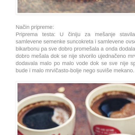
Način pripreme:
Priprema testa: U činiju za mešanje stavil
samlevene semenke suncokreta i samlevene ovsen
bikarbonu pa sve dobro promešala a onda dodala
dobro mešala dok se nije stvorilo ujednačeno mr
dodavala malo po malo vode dok se sve nije sp
bude i malo mrvičasto-bolje nego suviše mekano.