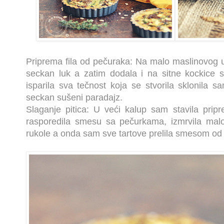
Priprema fila od pečuraka: Na malo maslinovog u
seckan luk a zatim dodala i na sitne kockice 
isparila sva tečnost koja se stvorila sklonila s
seckan sušeni paradajz.
Slaganje pitica: U veći kalup sam stavila pri
rasporedila smesu sa pečurkama, izmrvila malo 
rukole a onda sam sve tartove prelila smesom od pa