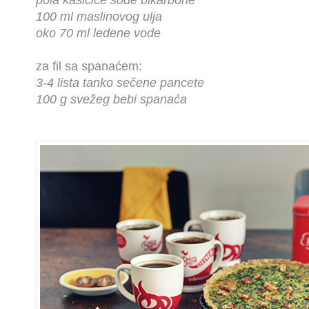
pola kašičice sode bikarbone
100 ml maslinovog ulja
oko 70 ml ledene vode
za fil sa spanaćem:
3-4 lista tanko sečene pancete
100 g svežeg bebi spanaća