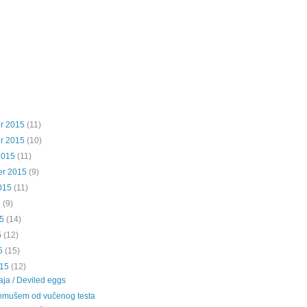
r 2015
(11)
r 2015
(10)
2015
(11)
er 2015
(9)
015
(11)
5
(9)
5
(14)
5
(12)
5
(15)
015
(12)
aja / Deviled eggs
remušem od vučenog testa