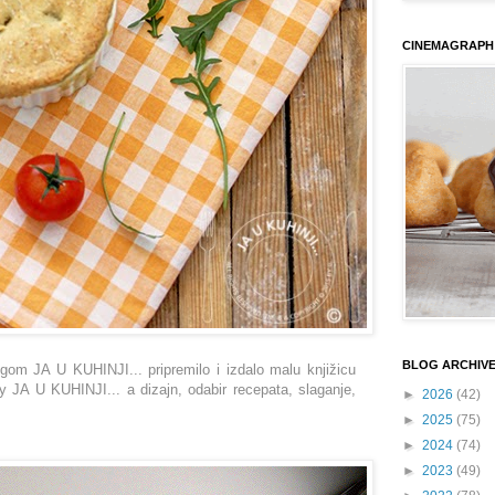
CINEMAGRAPH
BLOG ARCHIV
om JA U KUHINJI... pripremilo i izdalo malu knjižicu
 by JA U KUHINJI... a dizajn, odabir recepata, slaganje,
►
2026
(42)
►
2025
(75)
►
2024
(74)
►
2023
(49)