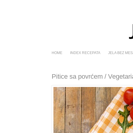
HOME
INDEX RECEPATA
JELA BEZ MES
Pitice sa povrćem / Vegeta