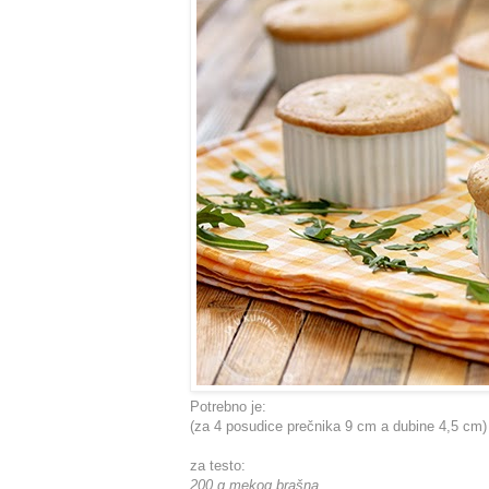
Potrebno je:
(za 4 posudice prečnika 9 cm a dubine 4,5 cm)
za testo:
200 g mekog brašna