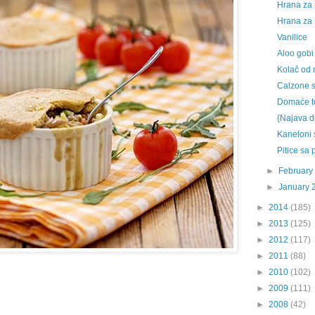
Hrana za n
Hrana za 
Vanilice
Aloo gobi
Kolač od 
Calzone s
Domaće to
{Najava do
Kaneloni s
Pitice sa 
►
February
►
January 
►
2014
(185)
►
2013
(125)
►
2012
(117)
►
2011
(88)
►
2010
(102)
►
2009
(111)
►
2008
(42)