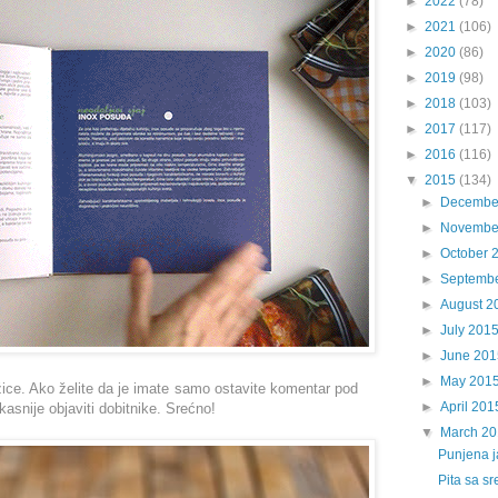
►
2022
(78)
►
2021
(106)
►
2020
(86)
►
2019
(98)
►
2018
(103)
►
2017
(117)
►
2016
(116)
▼
2015
(134)
►
Decembe
►
Novembe
►
October 
►
Septemb
►
August 2
►
July 201
►
June 201
►
May 201
ice. Ako želite da je imate samo ostavite komentar pod
►
April 201
snije objaviti dobitnike. Srećno!
▼
March 2
Punjena j
Pita sa s