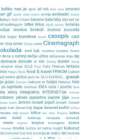
 koliko nas je
all nut
amarant
ajvar
aloe vera
an gif
avokado
aronija
apple cider
arbun
babini
banana
batat
bbq sos
Baileys Irish Cream
beli luk
biftek
blitva
boranija
stFoodMagazin
bljušt (kuka)
brokoli
osiljak
breskve
bruleed
bruscetta
casopis
bundeva
cast
nica
bulgur
burek
Cinemagraph
ler
chia seme
cimet
čičoka
cokolada
crni luk
curetina
ćuretina
čvarci
e
deca u kuhinji
dečija užina
dip
dešavanja
dinja
domace
doncafe
đumbir
dr Milk
Dukley
dunja
farbana
ekspres lonac
ELLE
Fairy Platinum
Fairy
food & travel
avice
FRIKOM
Galbani
Filippo Berio
grasak
golica
goji bobice
gost na JA U KUHINJI...
je
gulas
heljda
hleb
halloumi sir
hibiskus
Gurman
 za najmlađe
IDEA voće i povrće
hummus
Ikea
sta story
integralno
INTERNET-lije
intervju
probano
jaja
jabuke
jagnjetina
jagode
Jamie
Jerinini recepti
jogurt
Joseph Joseph
buka (kaki)
kapar
karamel
karfiol
ajsije
kale (lisnati kelj)
kašica
kiflice
kokos
eleraba
kelj
kesten
kivi
klice
Klopica
eko
kolač
kolekcija recepata
komorač
o mleko
korpice
kozice
kosmajska
kopriva
kukuruz
kruska
kućica od keksa
kuglof
krompir
pus
lan
kurkuma
kus-kus
kuvarijacije
ladjice
lavanda