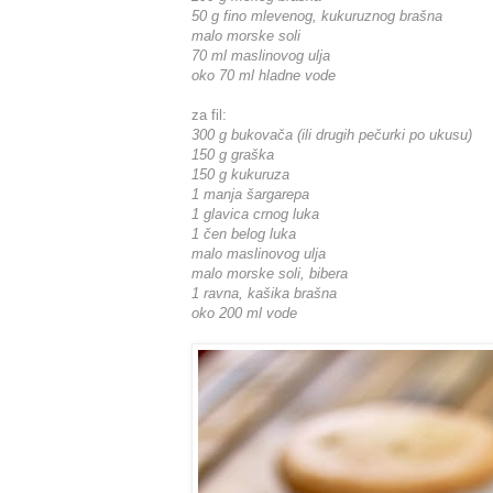
50 g fino mlevenog, kukuruznog brašna
malo morske soli
70 ml maslinovog ulja
oko 70 ml hladne vode
za fil:
300 g bukovača (ili drugih pečurki po ukusu)
150 g graška
150 g kukuruza
1 manja šargarepa
1 glavica crnog luka
1 čen belog luka
malo maslinovog ulja
malo morske soli, bibera
1 ravna, kašika brašna
oko 200 ml vode