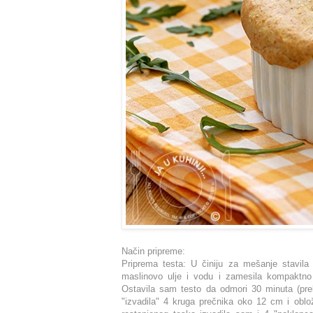
Način pripreme:
Priprema testa: U činiju za mešanje stavil
maslinovo ulje i vodu i zamesila kompaktno 
Ostavila sam testo da odmori 30 minuta (prek
"izvadila" 4 kruga prečnika oko 12 cm i obl