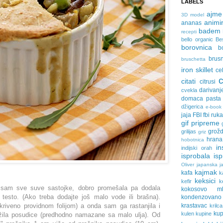
LABELS
ajme
3D model
animir
ananas
badem
recepti
bello organic
Be
borovnica
b
brus
bruschetta
iron skillet
ce
citati
citrusi
darivanj
cvekla
domaca pasta
džigerica
e-book
jaja
FBI
fbi ruk
gif pripreme
grožd
grilijas
griz
hrana
hobotnica
in
indijski orah
isprobala
is
Oliver
japanska ja
kajmak
kafa
k
keksici
kefir
k
a sam sve suve sastojke, dobro promešala pa dodala
kokosovo ml
testo. (Ako treba dodajte još malo vode ili brašna).
kondenzovan
riveno providnom folijom) a onda sam ga rastanjila i
krastavac
krilca
ku
kulen
kupine
ožila posudice (predhodno namazane sa malo ulja). Od