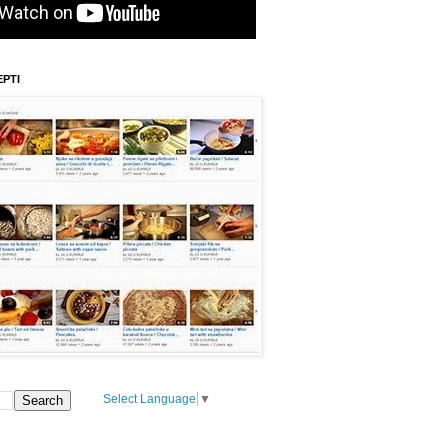
EPTI
Select Language
▼