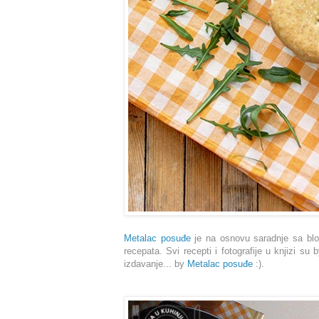
Metalac posuđe
je na osnovu saradnje sa blog
recepata. Svi recepti i fotografije u knjizi su
izdavanje... by
Metalac posuđe
:).