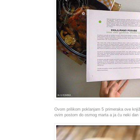
Ovom prilikom poklanjam 5 primeraka ove knjiž
ovim postom do osmog marta a ja ću neki dan ka