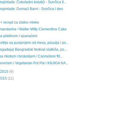
ajmlađe: Čokoladni kolutići - Sunčica II...
najmlađe: Domaći Barni - Sunčica I deo
 + recept za zlatno mleko
mandarine / Walter Mitty Clementine Cake
a piletinom i spanaćem
rtilje sa punjenjem od mesa, pasulja i po...
gađaja} Beogradski festival slatkiša, po...
a rikotom i brokolijem / Cannelloni fill...
povrćem / Vegetarian Pot Pie i KNJIGA NA...
 2015
(9)
2015
(11)