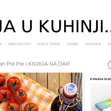
A
VIDEO RECEPTI
FOOD & TRAVEL
O NAMA
SARADNJE
K
rian Pot Pie i KNJIGA NA DAR
E-KNJIGA SLA