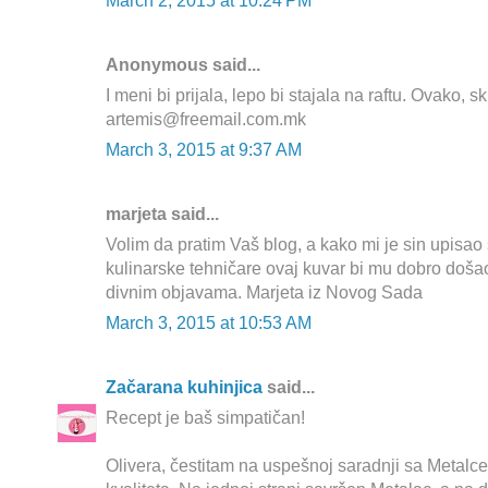
March 2, 2015 at 10:24 PM
Anonymous said...
I meni bi prijala, lepo bi stajala na raftu. Ovako, sk
artemis@freemail.com.mk
March 3, 2015 at 9:37 AM
marjeta said...
Volim da pratim Vaš blog, a kako mi je sin upisao
kulinarske tehničare ovaj kuvar bi mu dobro doša
divnim objavama. Marjeta iz Novog Sada
March 3, 2015 at 10:53 AM
Začarana kuhinjica
said...
Recept je baš simpatičan!
Olivera, čestitam na uspešnoj saradnji sa Metal