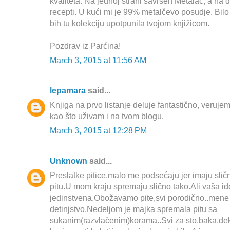
kvaliteta. Na jednoj strani savršen Metalac, a na dr
recepti. U kući mi je 99% metalčevo posudje. Bilo
bih tu kolekciju upotpunila tvojom knjižicom.
Pozdrav iz Parćina!
March 3, 2015 at 11:56 AM
lepamara
said...
Knjiga na prvo listanje deluje fantastično, verujem
kao što uživam i na tvom blogu.
March 3, 2015 at 12:28 PM
Unknown
said...
Preslatke pitice,malo me podsećaju jer imaju sli
pitu.U mom kraju spremaju slično tako.Ali vaša id
jedinstvena.Obožavamo pite,svi porodično..mene
detinjstvo.Nedeljom je majka spremala pitu sa
sukanim(razvlačenim)korama..Svi za sto,baka,de