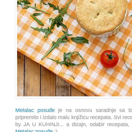
Metalac posuđe
je na osnovu saradnje sa b
pripremilo i izdalo malu knjižicu recepata. Svi recep
by JA U KUHINJI... a dizajn, odabir recepata, s
Metalac posuđe
:).