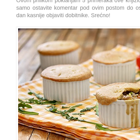
Ovom prilikom poklanjam 5 primeraka ove knjižic
samo ostavite komentar pod ovim postom do o
dan kasnije objaviti dobitnike. Srećno!