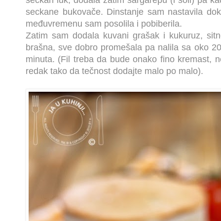
seckan luk, dodala zatim šargarepu (i soli) pa ka
seckane bukovače. Dinstanje sam nastavila dok
međuvremenu sam posolila i pobiberila.
Zatim sam dodala kuvani grašak i kukuruz, sitn
brašna, sve dobro promešala pa nalila sa oko 20
minuta. (Fil treba da bude onako fino kremast, n
redak tako da tečnost dodajte malo po malo).