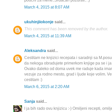
poučni za mene..Srdačan pozdrav.. :)
March 4, 2015 at 8:07 AM
ukuhinjiiokonje
said...
This comment has been removed by the author.
March 4, 2015 at 11:39 AM
Aleksandra
said...
Cestitam ne knjizici recepata i saradnji sa M.posu
da nekoga obradujete primerkom knjige pa se i ja 
Ovako daleko od doma uvek me raduje kada ima
vezuje za rodno mesto, grad i ljude koje volim. Ve
cestitam :)
March 6, 2015 at 2:20 AM
Sanja
said...
I ja bih rado ovu knjizicu :-) Omiljeni recepti, omil