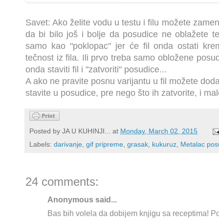
Savet: Ako želite vodu u testu i filu možete zameni
da bi bilo još i bolje da posudice ne oblažete t
samo kao "poklopac" jer će fil onda ostati krem
tečnost iz fila. Ili prvo treba samo obložene pos
onda staviti fil i "zatvoriti" posudice...
A ako ne pravite posnu varijantu u fil možete dodat
stavite u posudice, pre nego što ih zatvorite, i ma
Posted by
JA U KUHINJI...
at
Monday, March 02, 2015
Labels:
darivanje
,
gif pripreme
,
grasak
,
kukuruz
,
Metalac po
24 comments:
Anonymous said...
Bas bih volela da dobijem knjigu sa receptima! 