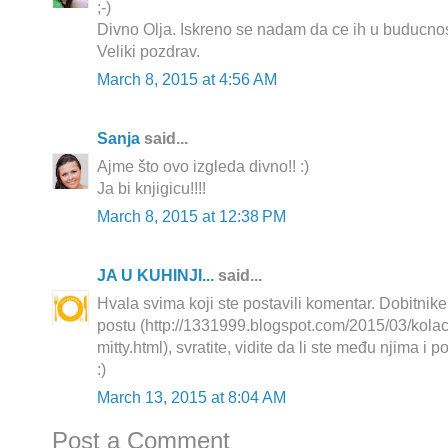
;-)
Divno Olja. Iskreno se nadam da ce ih u buducnosti
Veliki pozdrav.
March 8, 2015 at 4:56 AM
Sanja
said...
Ajme što ovo izgleda divno!! :)
Ja bi knjigicu!!!!
March 8, 2015 at 12:38 PM
JA U KUHINJI...
said...
Hvala svima koji ste postavili komentar. Dobitni
postu (http://1331999.blogspot.com/2015/03/kola
mitty.html), svratite, vidite da li ste među njima i 
:)
March 13, 2015 at 8:04 AM
Post a Comment