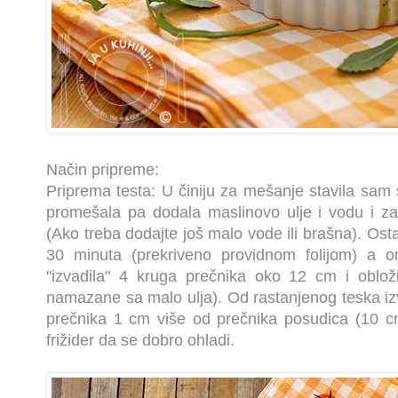
Način pripreme:
Priprema testa: U činiju za mešanje stavila sam
promešala pa dodala maslinovo ulje i vodu i z
(Ako treba dodajte još malo vode ili brašna). Ost
30 minuta (prekriveno providnom folijom) a o
"izvadila" 4 kruga prečnika oko 12 cm i oblož
namazane sa malo ulja). Od rastanjenog teska iz
prečnika 1 cm više od prečnika posudica (10 c
frižider da se dobro ohladi.