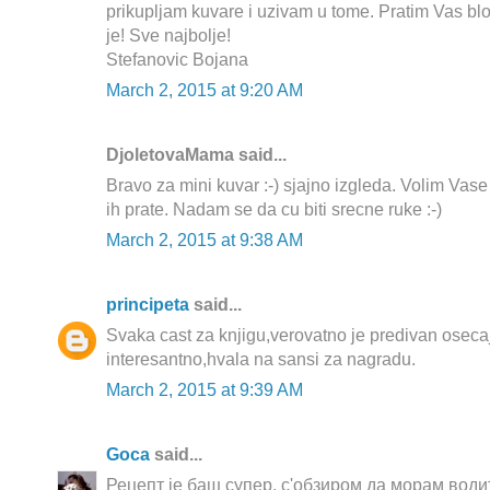
prikupljam kuvare i uzivam u tome. Pratim Vas b
je! Sve najbolje!
Stefanovic Bojana
March 2, 2015 at 9:20 AM
DjoletovaMama said...
Bravo za mini kuvar :-) sjajno izgleda. Volim Vase 
ih prate. Nadam se da cu biti srecne ruke :-)
March 2, 2015 at 9:38 AM
principeta
said...
Svaka cast za knjigu,verovatno je predivan oseca
interesantno,hvala na sansi za nagradu.
March 2, 2015 at 9:39 AM
Goca
said...
Рецепт је баш супер, с'обзиром да морам води