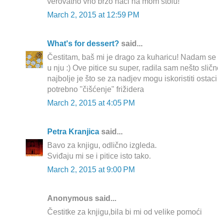
verovatno vrlo brzo naci na mom stolu!
March 2, 2015 at 12:59 PM
What's for dessert?
said...
Čestitam, baš mi je drago za kuharicu! Nadam se da
u nju :) Ove pitice su super, radila sam nešto slič
najbolje je što se za nadjev mogu iskoristiti ostaci
potrebno "čišćenje" frižidera
March 2, 2015 at 4:05 PM
Petra Kranjica
said...
Bavo za knjigu, odlično izgleda.
Sviđaju mi se i pitice isto tako.
March 2, 2015 at 9:00 PM
Anonymous said...
Čestitke za knjigu,bila bi mi od velike pomoći