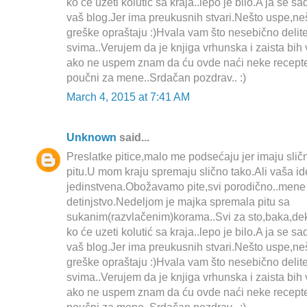
ko će uzeti kolutić sa kraja..lepo je bilo.A ja se s
vaš blog.Jer ima preukusnih stvari.Nešto uspe,ne
greške opraštaju :)Hvala vam što nesebično delit
svima..Verujem da je knjiga vrhunska i zaista bih 
ako ne uspem znam da ću ovde naći neke recepte iz
poučni za mene..Srdačan pozdrav.. :)
March 4, 2015 at 7:41 AM
Unknown
said...
Preslatke pitice,malo me podsećaju jer imaju sli
pitu.U mom kraju spremaju slično tako.Ali vaša id
jedinstvena.Obožavamo pite,svi porodično..mene
detinjstvo.Nedeljom je majka spremala pitu sa
sukanim(razvlačenim)korama..Svi za sto,baka,de
ko će uzeti kolutić sa kraja..lepo je bilo.A ja se s
vaš blog.Jer ima preukusnih stvari.Nešto uspe,ne
greške opraštaju :)Hvala vam što nesebično delit
svima..Verujem da je knjiga vrhunska i zaista bih 
ako ne uspem znam da ću ovde naći neke recepte iz