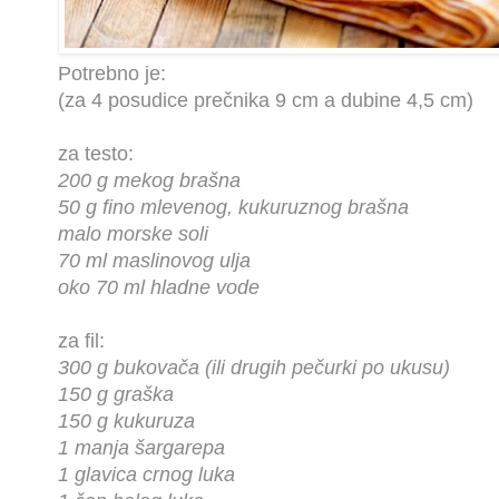
Potrebno je:
(za 4 posudice prečnika 9 cm a dubine 4,5 cm)
za testo:
200 g mekog brašna
50 g fino mlevenog, kukuruznog brašna
malo morske soli
70 ml maslinovog ulja
oko 70 ml hladne vode
za fil:
300 g bukovača (ili drugih pečurki po ukusu)
150 g graška
150 g kukuruza
1 manja šargarepa
1 glavica crnog luka