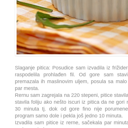
Slaganje pitica: Posudice sam izvadila iz frižide
raspodelila prohlađen fil. Od gore sam stavi
premazala ih maslinovim uljem, posula sa malo 
par mesta.
Rernu sam zagrejala na 220 stepeni, pitice stavil
stavila foliju ako nešto iscuri iz pitica da ne gor
30 minuta tj. dok od gore fino nije porumen
program samo dole i pekla još jedno 10 minuta.
Izvadila sam pitice iz rerne, sačekala par minu