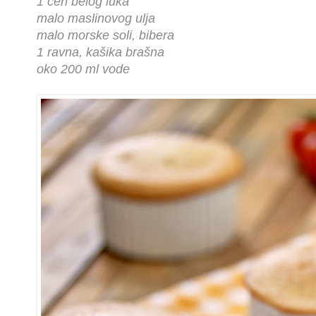
1 čen belog luka
malo maslinovog ulja
malo morske soli, bibera
1 ravna, kašika brašna
oko 200 ml vode