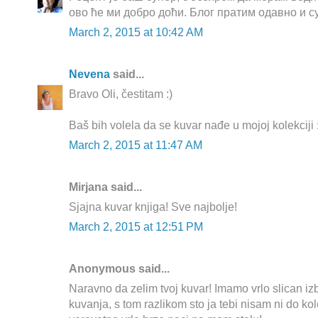
ово ће ми добро доћи. Блог пратим одавно и су
March 2, 2015 at 10:42 AM
Nevena
said...
Bravo Oli, čestitam :)
Baš bih volela da se kuvar nađe u mojoj kolekciji 
March 2, 2015 at 11:47 AM
Mirjana said...
Sjajna kuvar knjiga! Sve najbolje!
March 2, 2015 at 12:51 PM
Anonymous said...
Naravno da zelim tvoj kuvar! Imamo vrlo slican izbo
kuvanja, s tom razlikom sto ja tebi nisam ni do kol