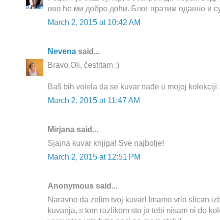
ово ће ми добро доћи. Блог пратим одавно и су
March 2, 2015 at 10:42 AM
Nevena
said...
Bravo Oli, čestitam :)
Baš bih volela da se kuvar nađe u mojoj kolekciji 
March 2, 2015 at 11:47 AM
Mirjana said...
Sjajna kuvar knjiga! Sve najbolje!
March 2, 2015 at 12:51 PM
Anonymous said...
Naravno da zelim tvoj kuvar! Imamo vrlo slican izbo
kuvanja, s tom razlikom sto ja tebi nisam ni do kol