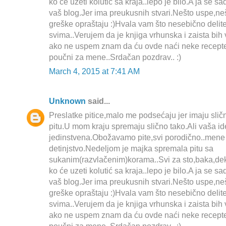
ko će uzeti kolutić sa kraja..lepo je bilo.A ja se s
vaš blog.Jer ima preukusnih stvari.Nešto uspe,ne
greške opraštaju :)Hvala vam što nesebično delit
svima..Verujem da je knjiga vrhunska i zaista bih 
ako ne uspem znam da ću ovde naći neke recepte iz
poučni za mene..Srdačan pozdrav.. :)
March 4, 2015 at 7:41 AM
Unknown
said...
Preslatke pitice,malo me podsećaju jer imaju sli
pitu.U mom kraju spremaju slično tako.Ali vaša id
jedinstvena.Obožavamo pite,svi porodično..mene
detinjstvo.Nedeljom je majka spremala pitu sa
sukanim(razvlačenim)korama..Svi za sto,baka,de
ko će uzeti kolutić sa kraja..lepo je bilo.A ja se s
vaš blog.Jer ima preukusnih stvari.Nešto uspe,ne
greške opraštaju :)Hvala vam što nesebično delit
svima..Verujem da je knjiga vrhunska i zaista bih 
ako ne uspem znam da ću ovde naći neke recepte iz