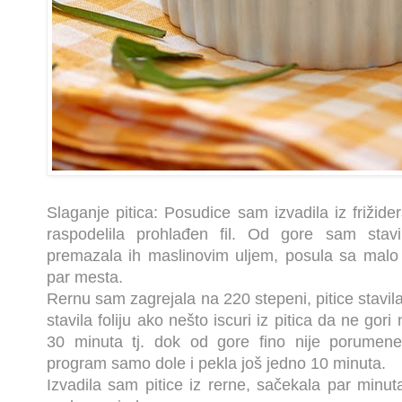
Slaganje pitica: Posudice sam izvadila iz frižide
raspodelila prohlađen fil. Od gore sam stavi
premazala ih maslinovim uljem, posula sa malo 
par mesta.
Rernu sam zagrejala na 220 stepeni, pitice stavil
stavila foliju ako nešto iscuri iz pitica da ne gor
30 minuta tj. dok od gore fino nije porumen
program samo dole i pekla još jedno 10 minuta.
Izvadila sam pitice iz rerne, sačekala par minu