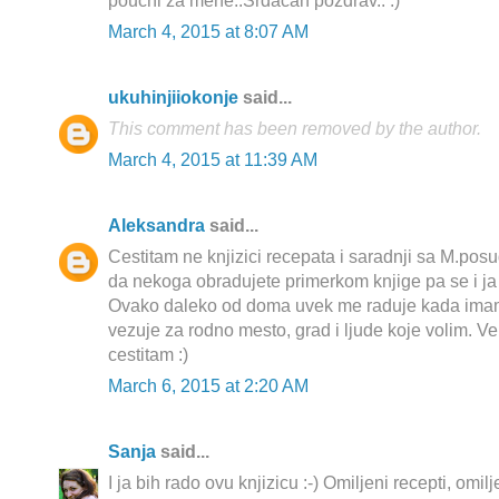
poučni za mene..Srdačan pozdrav.. :)
March 4, 2015 at 8:07 AM
ukuhinjiiokonje
said...
This comment has been removed by the author.
March 4, 2015 at 11:39 AM
Aleksandra
said...
Cestitam ne knjizici recepata i saradnji sa M.posu
da nekoga obradujete primerkom knjige pa se i ja 
Ovako daleko od doma uvek me raduje kada ima
vezuje za rodno mesto, grad i ljude koje volim. Ve
cestitam :)
March 6, 2015 at 2:20 AM
Sanja
said...
I ja bih rado ovu knjizicu :-) Omiljeni recepti, omil