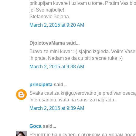
prikupljam kuvare i uzivam u tome. Pratim Vas b
je! Sve najbolje!
Stefanovic Bojana
March 2, 2015 at 9:20 AM
DjoletovaMama said...
Bravo za mini kuvar :-) sjajno izgleda. Volim Vase 
ih prate. Nadam se da cu biti srecne ruke :-)
March 2, 2015 at 9:38 AM
principeta
said...
Svaka cast za knjigu,verovatno je predivan oseca
interesantno,hvala na sansi za nagradu.
March 2, 2015 at 9:39 AM
Goca
said...
Рецепт је баш супер, с'обзиром да морам води