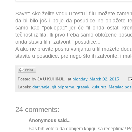
Savet: Ako želite vodu u testu i filu možete zameni
da bi bilo još i bolje da posudice ne oblažete t
samo kao "poklopac" jer će fil onda ostati krem
tečnost iz fila. Ili prvo treba samo obložene pos
onda staviti fil i "zatvoriti" posudice...
A ako ne pravite posnu varijantu u fil možete dodat
stavite u posudice, pre nego što ih zatvorite, i ma
Posted by
JA U KUHINJI...
at
Monday, March 02, 2015
Labels:
darivanje
,
gif pripreme
,
grasak
,
kukuruz
,
Metalac po
24 comments:
Anonymous said...
Bas bih volela da dobijem knjigu sa receptima! 