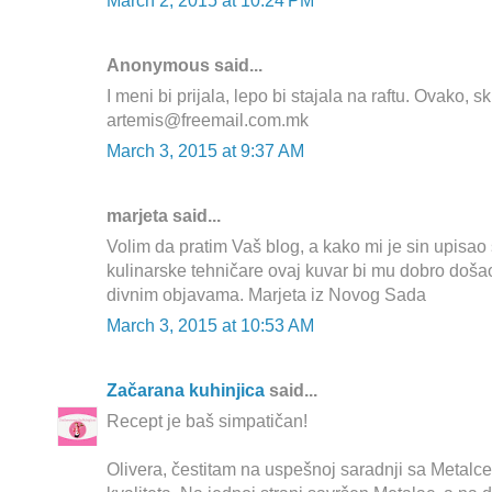
March 2, 2015 at 10:24 PM
Anonymous said...
I meni bi prijala, lepo bi stajala na raftu. Ovako, sk
artemis@freemail.com.mk
March 3, 2015 at 9:37 AM
marjeta said...
Volim da pratim Vaš blog, a kako mi je sin upisao
kulinarske tehničare ovaj kuvar bi mu dobro doša
divnim objavama. Marjeta iz Novog Sada
March 3, 2015 at 10:53 AM
Začarana kuhinjica
said...
Recept je baš simpatičan!
Olivera, čestitam na uspešnoj saradnji sa Metal