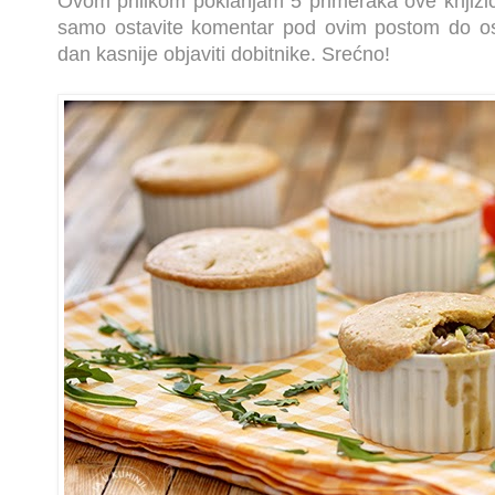
Ovom prilikom poklanjam 5 primeraka ove knjižic
samo ostavite komentar pod ovim postom do o
dan kasnije objaviti dobitnike. Srećno!