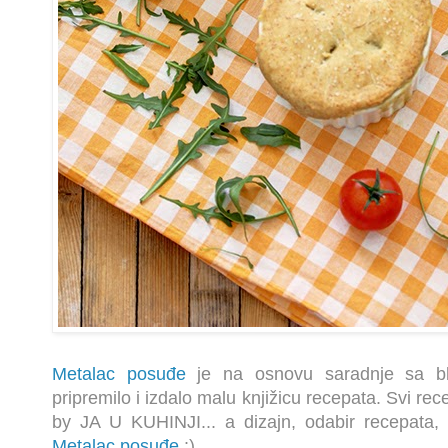
Metalac posuđe
je na osnovu saradnje sa b
pripremilo i izdalo malu knjižicu recepata. Svi recep
by JA U KUHINJI... a dizajn, odabir recepata, s
Metalac posuđe
:).