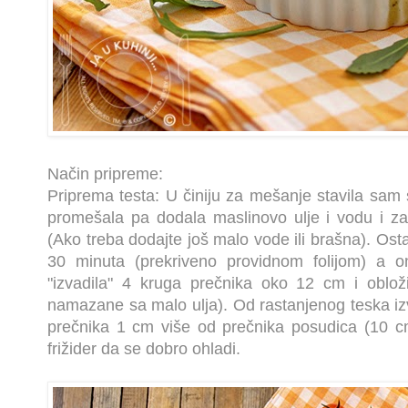
Način pripreme:
Priprema testa: U činiju za mešanje stavila sam
promešala pa dodala maslinovo ulje i vodu i z
(Ako treba dodajte još malo vode ili brašna). Ost
30 minuta (prekriveno providnom folijom) a o
"izvadila" 4 kruga prečnika oko 12 cm i oblož
namazane sa malo ulja). Od rastanjenog teska iz
prečnika 1 cm više od prečnika posudica (10 c
frižider da se dobro ohladi.