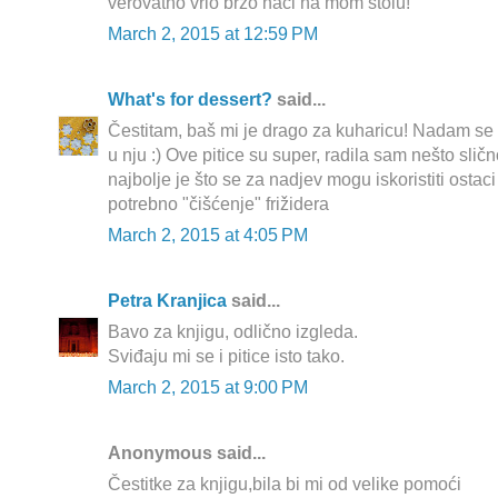
verovatno vrlo brzo naci na mom stolu!
March 2, 2015 at 12:59 PM
What's for dessert?
said...
Čestitam, baš mi je drago za kuharicu! Nadam se da
u nju :) Ove pitice su super, radila sam nešto slič
najbolje je što se za nadjev mogu iskoristiti ostaci
potrebno "čišćenje" frižidera
March 2, 2015 at 4:05 PM
Petra Kranjica
said...
Bavo za knjigu, odlično izgleda.
Sviđaju mi se i pitice isto tako.
March 2, 2015 at 9:00 PM
Anonymous said...
Čestitke za knjigu,bila bi mi od velike pomoći