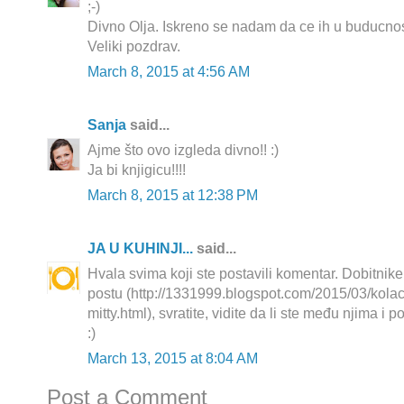
;-)
Divno Olja. Iskreno se nadam da ce ih u buducnosti
Veliki pozdrav.
March 8, 2015 at 4:56 AM
Sanja
said...
Ajme što ovo izgleda divno!! :)
Ja bi knjigicu!!!!
March 8, 2015 at 12:38 PM
JA U KUHINJI...
said...
Hvala svima koji ste postavili komentar. Dobitni
postu (http://1331999.blogspot.com/2015/03/kola
mitty.html), svratite, vidite da li ste među njima i 
:)
March 13, 2015 at 8:04 AM
Post a Comment