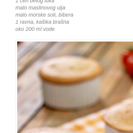
1 čen belog luka
malo maslinovog ulja
malo morske soli, bibera
1 ravna, kašika brašna
oko 200 ml vode