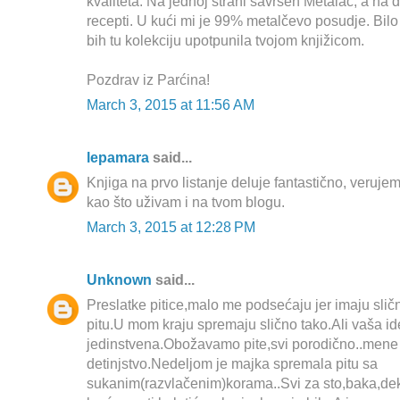
kvaliteta. Na jednoj strani savršen Metalac, a na dr
recepti. U kući mi je 99% metalčevo posudje. Bilo
bih tu kolekciju upotpunila tvojom knjižicom.
Pozdrav iz Parćina!
March 3, 2015 at 11:56 AM
lepamara
said...
Knjiga na prvo listanje deluje fantastično, verujem
kao što uživam i na tvom blogu.
March 3, 2015 at 12:28 PM
Unknown
said...
Preslatke pitice,malo me podsećaju jer imaju sli
pitu.U mom kraju spremaju slično tako.Ali vaša id
jedinstvena.Obožavamo pite,svi porodično..mene
detinjstvo.Nedeljom je majka spremala pitu sa
sukanim(razvlačenim)korama..Svi za sto,baka,de