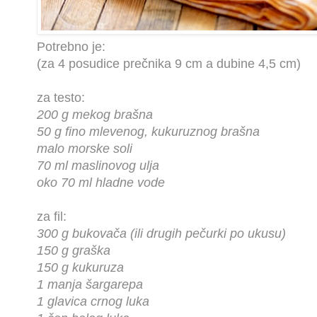
Potrebno je:
(za 4 posudice prečnika 9 cm a dubine 4,5 cm)
za testo:
200 g mekog brašna
50 g fino mlevenog, kukuruznog brašna
malo morske soli
70 ml maslinovog ulja
oko 70 ml hladne vode
za fil:
300 g bukovača (ili drugih pečurki po ukusu)
150 g graška
150 g kukuruza
1 manja šargarepa
1 glavica crnog luka