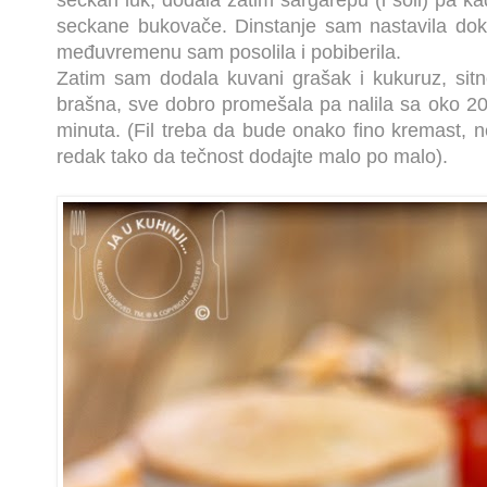
seckan luk, dodala zatim šargarepu (i soli) pa ka
seckane bukovače. Dinstanje sam nastavila dok
međuvremenu sam posolila i pobiberila.
Zatim sam dodala kuvani grašak i kukuruz, sitn
brašna, sve dobro promešala pa nalila sa oko 20
minuta. (Fil treba da bude onako fino kremast, n
redak tako da tečnost dodajte malo po malo).