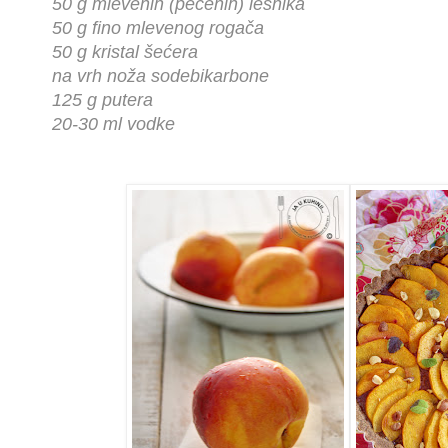
50 g mlevenih (pečenih) lešnika
50 g fino mlevenog rogača
50 g kristal šećera
na vrh noža sodebikarbone
125 g putera
20-30 ml vodke