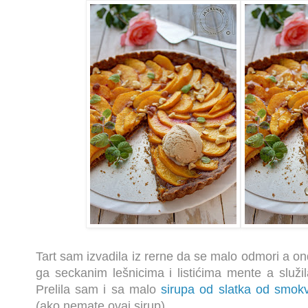
Tart sam izvadila iz rerne da se malo odmori a on
ga seckanim lešnicima i listićima mente a služi
Prelila sam i sa malo
sirupa od slatka od smokv
(ako nemate ovaj sirup)...