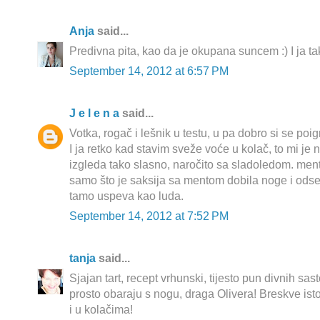
Anja
said...
Predivna pita, kao da je okupana suncem :) I ja ta
September 14, 2012 at 6:57 PM
J e l e n a
said...
Votka, rogač i lešnik u testu, u pa dobro si se poigr
I ja retko kad stavim sveže voće u kolač, to mi je n
izgleda tako slasno, naročito sa sladoledom. menta
samo što je saksija sa mentom dobila noge i odsel
tamo uspeva kao luda.
September 14, 2012 at 7:52 PM
tanja
said...
Sjajan tart, recept vrhunski, tijesto pun divnih sasto
prosto obaraju s nogu, draga Olivera! Breskve isto
i u kolačima!