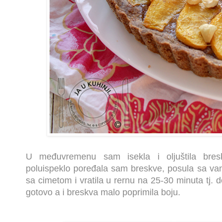
U međuvremenu sam isekla i oljuštila bre
poluispeklo poređala sam breskve, posula sa v
sa cimetom i vratila u rernu na 25-30 minuta tj. d
gotovo a i breskva malo poprimila boju.