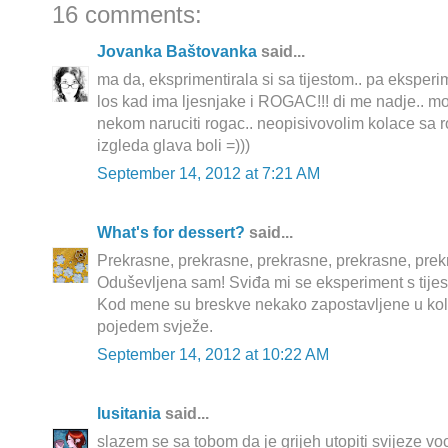
16 comments:
Jovanka Baštovanka
said...
ma da, eksprimentirala si sa tijestom.. pa eksperi
los kad ima ljesnjake i ROGAC!!! di me nadje.. m
nekom naruciti rogac.. neopisivovolim kolace sa ro
izgleda glava boli =)))
September 14, 2012 at 7:21 AM
What's for dessert?
said...
Prekrasne, prekrasne, prekrasne, prekrasne, prekr
Oduševljena sam! Sviđa mi se eksperiment s tijest
Kod mene su breskve nekako zapostavljene u kol
pojedem svježe.
September 14, 2012 at 10:22 AM
lusitania
said...
slazem se sa tobom da je grijeh utopiti svijeze 