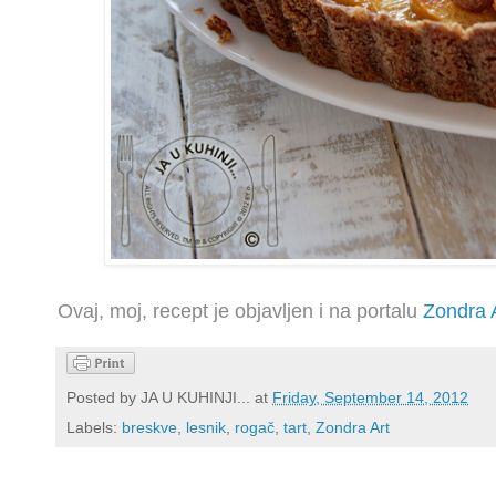
Ovaj, moj, recept je objavljen i na portalu
Zondra 
Posted by
JA U KUHINJI...
at
Friday, September 14, 2012
Labels:
breskve
,
lesnik
,
rogač
,
tart
,
Zondra Art