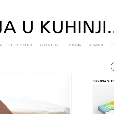
A
VIDEO RECEPTI
FOOD & TRAVEL
O NAMA
SARADNJE
K
E-KNJIGA SLA