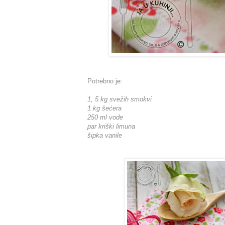
Potrebno je:
1, 5 kg svežih smokvi
1 kg šećera
250 ml vode
par kriški limuna
šipka vanile