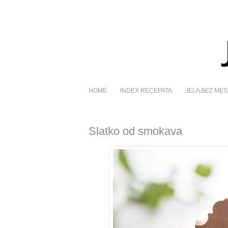
HOME
INDEX RECEPATA
JELA BEZ MES
Slatko od smokava