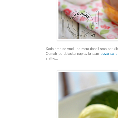
Kada smo se vratili sa mora doneli smo par kilo
Odmah po dolasku napravila sam
pizzu sa 
slatko...