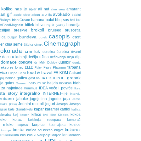
 koliko nas je
all nut
amarant
ajvar
aloe vera
an gif
avokado
aronija
apple cider
arbun
babini
banana
batat
bbq sos
Baileys Irish Cream
beli luk
biftek
blitva
boranija
stFoodMagazin
bljušt (kuka)
brokoli
osiljak
breskve
bruleed
bruscetta
casopis
bundeva
cast
nica
bulgur
burek
Cinemagraph
ler
chia seme
cimet
čičoka
cokolada
crni luk
curetina
ćuretina
čvarci
e
deca u kuhinji
dečija užina
dip
dešavanja
dinja
domace
doncafe
đumbir
dr Milk
Dukley
dunja
farbana
ekspres lonac
ELLE
Fairy Platinum
Fairy
food & travel
avice
FRIKOM
Galbani
Filippo Berio
grasak
golica
goji bobice
gost na JA U KUHINJI...
je
gulas
heljda
hleb
halloumi sir
hibiskus
Gurman
 za najmlađe
IDEA voće i povrće
hummus
Ikea
sta story
integralno
INTERNET-lije
intervju
probano
jaja
jabuke
jagnjetina
jagode
Jamie
Jerinini recepti
jogurt
Joseph Joseph
buka (kaki)
kapar
karamel
karfiol
ajsije
kale (lisnati kelj)
kašica
kiflice
kokos
eleraba
kelj
kesten
kivi
klice
Klopica
eko
kolač
kolekcija recepata
komorač
o mleko
korpice
kozice
kosmajska
kopriva
kukuruz
kruska
kućica od keksa
kuglof
krompir
pus
lan
kurkuma
kus-kus
kuvarijacije
ladjice
lavanda