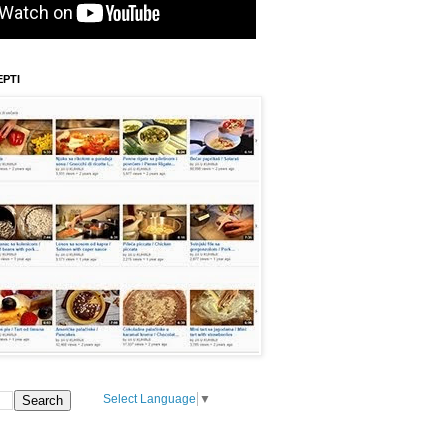
EPTI
Select Language
▼