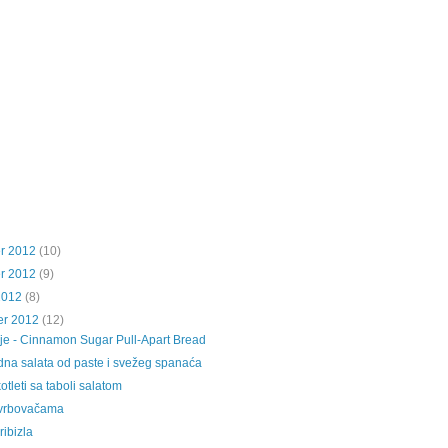
r 2012
(10)
r 2012
(9)
2012
(8)
er 2012
(12)
ije - Cinnamon Sugar Pull-Apart Bread
dna salata od paste i svežeg spanaća
otleti sa taboli salatom
 vrbovačama
ribizla