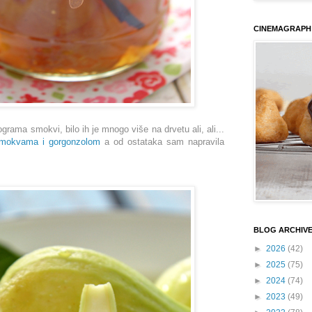
CINEMAGRAPH
grama smokvi, bilo ih je mnogo više na drvetu ali, ali...
smokvama i gorgonzolom
a od ostataka sam napravila
BLOG ARCHIV
►
2026
(42)
►
2025
(75)
►
2024
(74)
►
2023
(49)