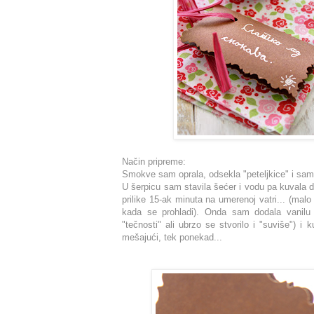
Način pripreme:
Smokve sam oprala, odsekla "peteljkice" i sam
U šerpicu sam stavila šećer i vodu pa kuvala do
prilike 15-ak minuta na umerenoj vatri... (malo
kada se prohladi). Onda sam dodala vanilu
"tečnosti" ali ubrzo se stvorilo i "suviše") 
mešajući, tek ponekad...