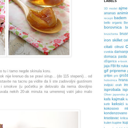
LABELS
ajme
3D model
animir
ananas
badem
recepti
bello organic
Be
borovnica
b
brus
bruschetta
iron skillet
ce
citati
citrusi
darivanj
cvekla
domaca pasta
džigerica
e-book
jaja
FBI
fbi ruk
gif pripreme
o tu i tamo negde skinula koru.
grožd
grilijas
k nije krenuo da se pravi sirup... (do 115 stepeni)... od
griz
hrana
hobotnica
 stavite na tacnu pa vidite da li ste zadovoljni gustinom
in
indijski orah
 i smokve (u početku je delovalo da nema dovoljno
isprobala
is
i kuvala nekih 20-ak minuta na umerenoj vatri jako malo
Oliver
japanska ja
kajmak
kafa
k
keksici
kefir
k
kokosovo ml
kondenzovan
krastavac
krilca
ku
kulen
kupine