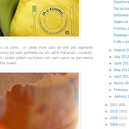
Zapečena
Tart sa b
Grilovane
Slatko o
O prosu, 
Paradajz 
Ćufte u p
u za zimu... a i pred more sam po prvi put napravila
►
August 2
ostu) pa sam poželela na isti način sačuvati i smokve,
►
July 201
jer ih i ovako jedem sa korom već sam samo na par mesta
šta svake...
►
June 201
►
May 201
►
April 201
►
March 2
►
February
►
January 
►
2011
(88)
►
2010
(102)
►
2009
(111)
►
2008
(42)