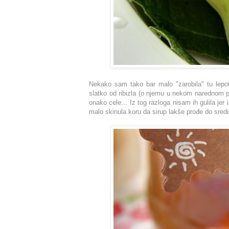
Nekako sam tako bar malo "zarobila" tu lepot
slatko od ribizla (o njemu u nekom narednom p
onako cele... Iz tog razloga nisam ih gulila 
malo skinula koru da sirup lakše prođe do sredi