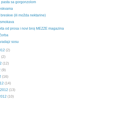
 pasta sa gorgonzolom
reskvama
 breskve (ili možda nektarine)
d smokava
pita od prosa i novi broj MEZZE magazina
čorba
aradajz sosu
012
(2)
2
(2)
2
(12)
2
(9)
2
(16)
012
(14)
 2012
(13)
2012
(10)