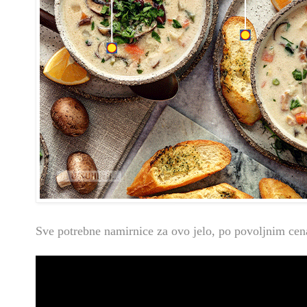
Sve potrebne namirnice za ovo jelo, po povoljnim ce