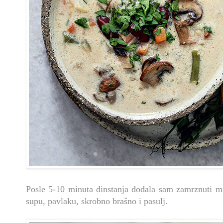
Posle 5-10 minuta dinstanja dodala sam zamrznuti mi
supu, pavlaku, skrobno brašno i pasulj.