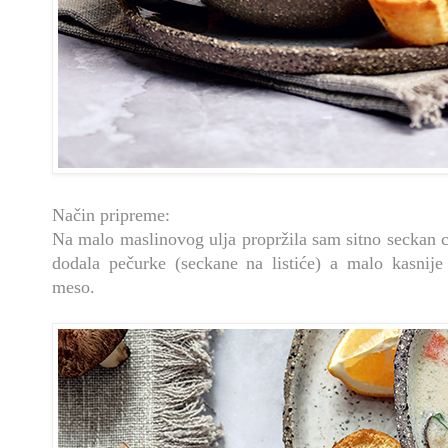
Način pripreme:
Na malo maslinovog ulja propržila sam sitno seckan cr
dodala pečurke (seckane na listiće) a malo kasnije
meso.