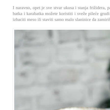
I naravno, opet je sve stvar ukusa i stanja frižidera,
batka i karabatka možete koristiti i sveže pileće grudi
izbaciti meso ili staviti samo malo slaninice da zamiri