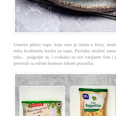
Umesto pileće supe, koju sam ja imala u frizu, možete
neku kvalitetnu kocku za supu. Pavlaku možete zam
tako... poigrajte se, i svakako su sve varijante fine i
preterali sa težom hranom tokom praznika.