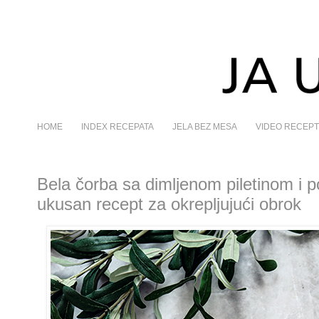
HOME
INDEX RECEPATA
JELA BEZ MESA
VIDEO RECEPT
Bela čorba sa dimljenom piletinom i p
ukusan recept za okrepljujući obrok