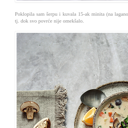
Poklopila sam šerpu i kuvala 15-ak minita (na laganoj
tj. dok svo povrće nije omekšalo.