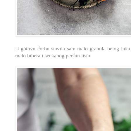
U gotovu čorbu stavila sam malo granula belog luka,
malo bibera i seckanog peršun lista.