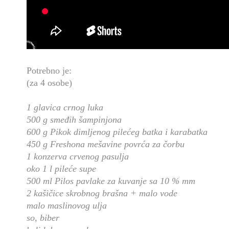
Potrebno je:
(za 4 osobe)
1 glavica crnog luka
500 g smeđih šampinjona
600 g Pikok dimljenog pilećeg batka i karabatka
450 g Freshona mešavine povrća za čorbu
1 konzerva crvenog pasulja
oko 1 l pileće supe
500 ml Pilos pavlake za kuvanje sa 10 % mm
2 kašičice skrobnog brašna + malo vode
malo maslinovog ulja
so, biber