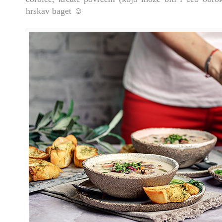
hrskav baget ☺️