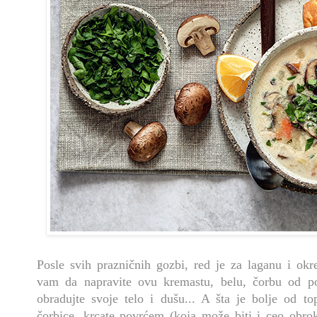
Posle svih prazničnih gozbi, red je za laganu i okr
vam da napravite ovu kremastu, belu, čorbu od pov
obradujte svoje telo i dušu... A šta je bolje od to
čorbice, krcate povrćem (koja može biti i ceo obrok