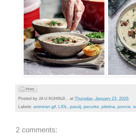
Posted by
JA U KUHINJI...
at
Thursday, January 23, 2025
Labels:
animiran gif
,
LIDL
,
pasulj
,
pecurke
,
piletina
,
povrce
,
s
2 comments: