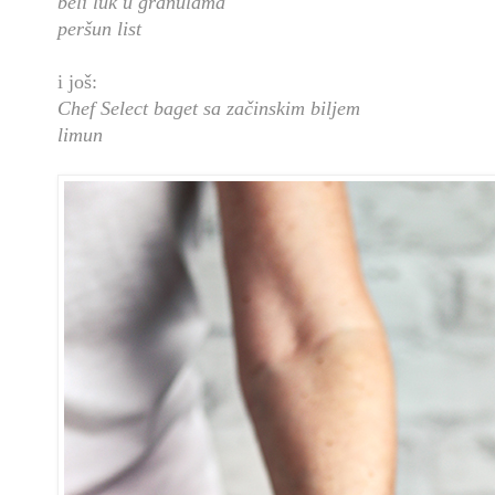
beli luk u granulama
peršun list
i još:
Chef Select baget sa začinskim biljem
limun