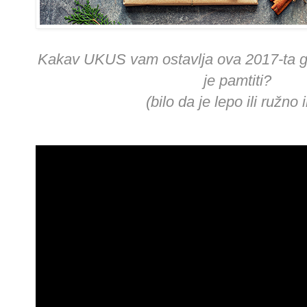
Kakav UKUS vam ostavlja ova 2017-ta g
je pamtiti?
(bilo da je lepo ili ružno il