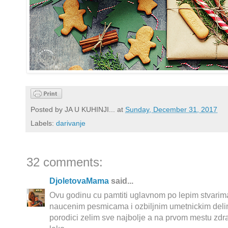
Posted by
JA U KUHINJI...
at
Sunday, December 31, 2017
Labels:
darivanje
32 comments:
DjoletovaMama
said...
Ovu godinu cu pamtiti uglavnom po lepim stvarima
naucenim pesmicama i ozbiljnim umetnickim deli
porodici zelim sve najbolje a na prvom mestu zdrav