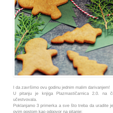
I da završimo ovu godinu jednim malim darivanjem!
U pitanju je knjiga Plazmastičarnica 2.0. na 
učestvovala.
Poklanjamo 3 primerka a sve što treba da uradite j
ovim postom kao odgovor na pitanje: