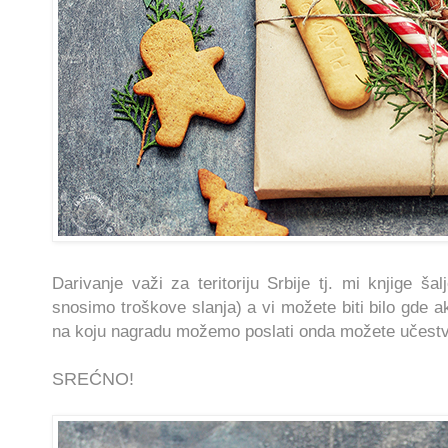
Darivanje važi za teritoriju Srbije tj. mi knjige ša
snosimo troškove slanja) a vi možete biti bilo gde 
na koju nagradu možemo poslati onda možete učestv
SREĆNO!