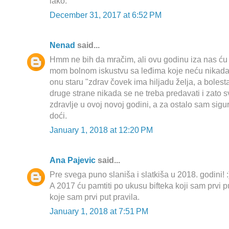
lako.
December 31, 2017 at 6:52 PM
Nenad
said...
Hmm ne bih da mračim, ali ovu godinu iza nas ću 
mom bolnom iskustvu sa leđima koje neću nikada 
onu staru "zdrav čovek ima hiljadu želja, a boles
druge strane nikada se ne treba predavati i zato 
zdravlje u ovoj novoj godini, a za ostalo sam sig
doći.
January 1, 2018 at 12:20 PM
Ana Pajevic
said...
Pre svega puno slaniša i slatkiša u 2018. godini! :
A 2017 ću pamtiti po ukusu bifteka koji sam prvi p
koje sam prvi put pravila.
January 1, 2018 at 7:51 PM