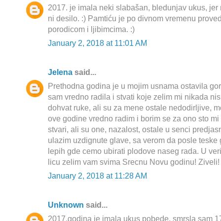
2017. je imala neki slabašan, bledunjav ukus, jer
ni desilo. :) Pamtiću je po divnom vremenu pro
porodicom i ljibimcima. :)
January 2, 2018 at 11:01 AM
Jelena
said...
Prethodna godina je u mojim usnama ostavila go
sam vredno radila i stvati koje zelim mi nikada nis
dohvat ruke, ali su za mene ostale nedodirljive, m
ove godine vredno radim i borim se za ono sto mi pr
stvari, ali su one, nazalost, ostale u senci predja
ulazim uzdignute glave, sa verom da posle teske 
lepih gde cemo ubirati plodove naseg rada. U ver
licu zelim vam svima Srecnu Novu godinu! Ziveli!
January 2, 2018 at 11:28 AM
Unknown
said...
2017.godina je imala ukus pobede, smrsla sam 17kg