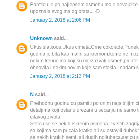
Pamticu je po najlepsem osmehu moje devojcice k
upoznala svog malog brata...:-D
January 2, 2018 at 2:06 PM
Unknown
said...
Ukus slatkoce.Ukus cimeta.Crne cokolade.Ponek
godina je bila kao mafin sa kremom,kome ne moze
nekim trenucima koji su mi izazvali osmeh,prijate
obnovila i nekim novim koje sam stekla.I nadam se
January 2, 2018 at 2:13 PM
N
said...
Prethodnu godinu cu pamtiti po onim najsitnijim,
detaljima koji ostanu urezani u secanju ne samo
citavog zivota.
Seticu se se nekih iskrenih osmeha, cvrstih zagrlja
sa kojima sam pricala kratko ali su ostavili dubok 
se nekih kratkih setnji ali dugih poljubaca,seticu 