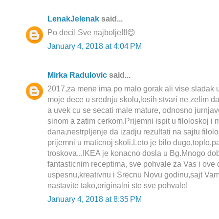
LenakJelenak
said...
Po deci! Sve najbolje!!!😊
January 4, 2018 at 4:04 PM
Mirka Radulovic
said...
2017,za mene ima po malo gorak ali vise sladak 
moje dece u srednju skolu,losih stvari ne zelim d
a uvek cu se secati male mature, odnosno jurnjav
sinom a zatim cerkom.Prijemni ispit u filoloskoj i m
dana,nestrpljenje da izadju rezultati na sajtu filo
prijemni u maticnoj skoli.Leto je bilo dugo,toplo,
troskova...IKEA je konacno dosla u Bg.Mnogo dob
fantasticnim receptima, sve pohvale za Vas i ove
uspesnu,kreativnu i Srecnu Novu godinu,sajt Vam
nastavite tako,originalni ste sve pohvale!
January 4, 2018 at 8:35 PM