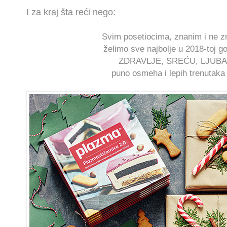
I za kraj šta reći nego:
Svim posetiocima, znanim i ne 
želimo sve najbolje u 2018-toj go
ZDRAVLJE, SREĆU, LJUBA
puno osmeha i lepih trenutak