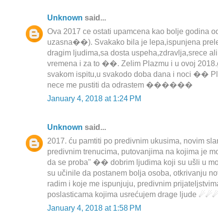
Unknown
said...
Ova 2017 ce ostati upamcena kao bolje godina od
uzasna��). Svakako bila je lepa,ispunjena prel
dragim ljudima,sa dosta uspeha,zdravlja,srece al
vremena i za to ��. Zelim Plazmu i u ovoj 2018.
svakom ispitu,u svakodo doba dana i noci �� Pla
nece me pustiti da odrastem ������
January 4, 2018 at 1:24 PM
Unknown
said...
2017. ću pamtiti po predivnim ukusima, novim slan
predivnim trenucima, putovanjima na kojima je m
da se proba" �� dobrim ljudima koji su ušli u m
su učinile da postanem bolja osoba, otkrivanju nov
radim i koje me ispunjuju, predivnim prijateljstvim
poslasticama kojima usrećujem drage ljude ☄☄
January 4, 2018 at 1:58 PM