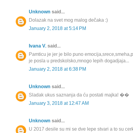
Unknown
said...
Dolazak na svet mog malog dečaka :)
January 2, 2018 at 5:14 PM
Ivana V.
said...
Pamticu je jer je bilo puno emocija,srece,smeha,p
je posla u predskolsko,mnogo lepih dogadjaja...
January 2, 2018 at 6:38 PM
Unknown
said...
Sladak ukus saznanja da ću postati majka! ��
January 3, 2018 at 12:47 AM
Unknown
said...
U 2017 desile su mi se dve lepe stvari a to su cer