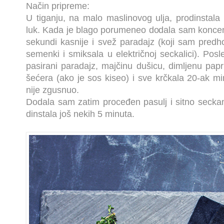
Način pripreme:
U tiganju, na malo maslinovog ulja, prodinstala
luk. Kada je blago porumeneo dodala sam koncen
sekundi kasnije i svež paradajz (koji sam predh
semenki i smiksala u električnoj seckalici). Po
pasirani paradajz, majčinu dušicu, dimljenu pap
šećera (ako je sos kiseo) i sve krčkala 20-ak mi
nije zgusnuo.
Dodala sam zatim proceđen pasulj i sitno seckan
dinstala još nekih 5 minuta.