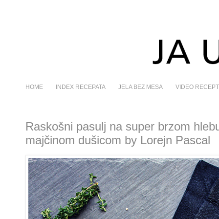
HOME
INDEX RECEPATA
JELA BEZ MESA
VIDEO RECEPT
Raskošni pasulj na super brzom hlebu
majčinom dušicom by Lorejn Pascal