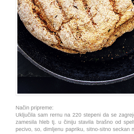
Način pripreme:
Uključila sam rernu na 220 stepeni da se zagr
zamesila hleb tj. u činiju stavila brašno od sp
pecivo, so, dimljenu papriku, sitno-sitno seckan mla