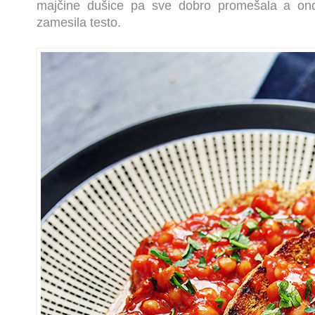
majčine dušice pa sve dobro promešala a on
zamesila testo.