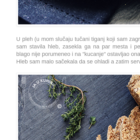
U pleh (u mom slučaju tučani tiganj koji sam zag
sam stavila hleb, zasekla ga na par mesta i pe
blago nije porumeneo i na "kucanje" ostavljao onaj
Hleb sam malo sačekala da se ohladi a zatim serv