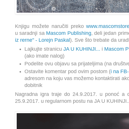
Knjigu možete naručiti preko
www.mascomstore
u
saradnji sa
Mascom Publishing
, deli jedan prim
iz rerne
" - Lorejn Paskal
). Sve što trebate da uradi
Lajkujte stranicu
JA U KUHINJI...
i
Mascom Pu
(ako imate nalog)
Podelite ovu objavu sa prijateljima (na druš
Ostavite komentar pod ovim postom (
i na FB
adresom na koju vas možemo kontaktirati ako
dobitnik
Nagradna igra traje do 24.9.2017. u ponoć a d
25.9.2017. u regularnom postu na JA U KUHINJI..