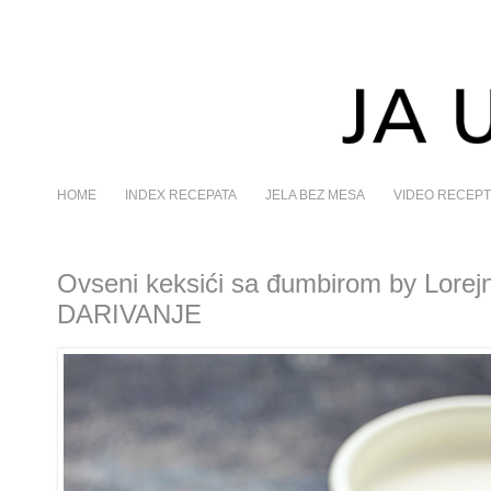
HOME
INDEX RECEPATA
JELA BEZ MESA
VIDEO RECEPT
Ovseni keksići sa đumbirom by Lorej
DARIVANJE