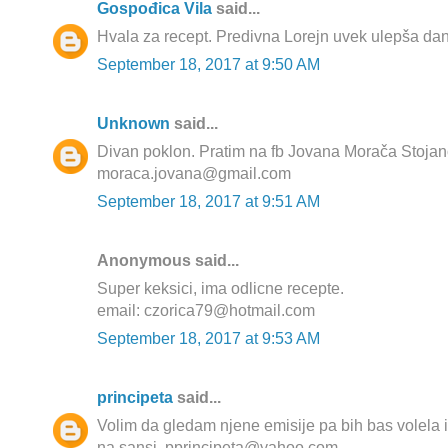
Gospođica Vila
said...
Hvala za recept. Predivna Lorejn uvek ulepša dan
September 18, 2017 at 9:50 AM
Unknown
said...
Divan poklon. Pratim na fb Jovana Morača Stojano
moraca.jovana@gmail.com
September 18, 2017 at 9:51 AM
Anonymous said...
Super keksici, ima odlicne recepte.
email: czorica79@hotmail.com
September 18, 2017 at 9:53 AM
principeta
said...
Volim da gledam njene emisije pa bih bas volela i
na sansi. pprincipeta@yahoo.com