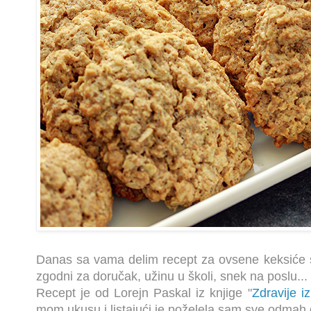
Danas sa vama delim recept za ovsene keksiće 
zgodni za doručak, užinu u školi, snek na poslu...
Recept je od Lorejn Paskal iz knjige "
Zdravije i
mom ukusu i listajući je poželela sam sve odmah 