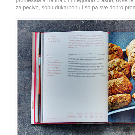
promešala a na kraju i integralno brašno, ovsene 
za pecivo, sobu dukarbonu i so pa sve dobro pro