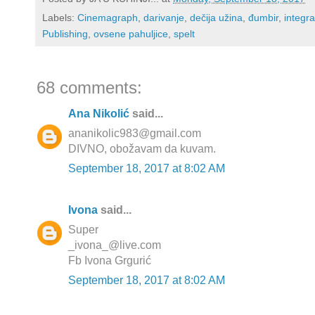
Labels:
Cinemagraph
,
darivanje
,
dečija užina
,
đumbir
,
integr
Publishing
,
ovsene pahuljice
,
spelt
68 comments:
Ana Nikolić
said...
ananikolic983@gmail.com
DIVNO, obožavam da kuvam.
September 18, 2017 at 8:02 AM
Ivona
said...
Super
_ivona_@live.com
Fb Ivona Grgurić
September 18, 2017 at 8:02 AM