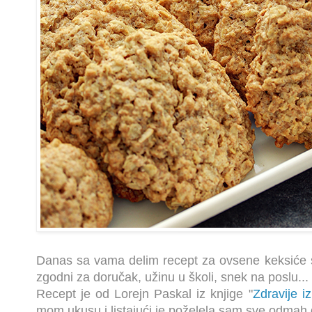
Danas sa vama delim recept za ovsene keksiće 
zgodni za doručak, užinu u školi, snek na poslu...
Recept je od Lorejn Paskal iz knjige "
Zdravije i
mom ukusu i listajući je poželela sam sve odmah 