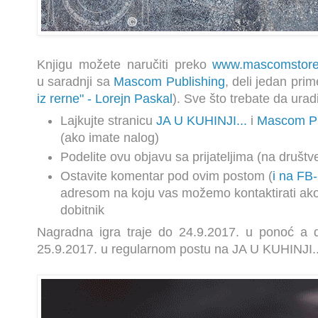
Knjigu možete naručiti preko
www.mascomstore
u
saradnji sa
Mascom Publishing
, deli jedan prim
iz rerne
" - Lorejn Paskal
). Sve što trebate da uradi
Lajkujte stranicu
JA U KUHINJI...
i
Mascom Pu
(ako imate nalog)
Podelite ovu objavu sa prijateljima (na druš
Ostavite komentar pod ovim postom (
i na FB
adresom na koju vas možemo kontaktirati ako
dobitnik
Nagradna igra traje do 24.9.2017. u ponoć a d
25.9.2017. u regularnom postu na JA U KUHINJI..