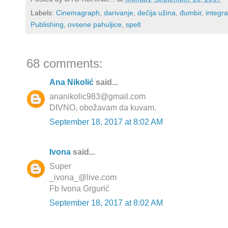
Labels:
Cinemagraph
,
darivanje
,
dečija užina
,
đumbir
,
integr
Publishing
,
ovsene pahuljice
,
spelt
68 comments:
Ana Nikolić
said...
ananikolic983@gmail.com
DIVNO, obožavam da kuvam.
September 18, 2017 at 8:02 AM
Ivona
said...
Super
_ivona_@live.com
Fb Ivona Grgurić
September 18, 2017 at 8:02 AM