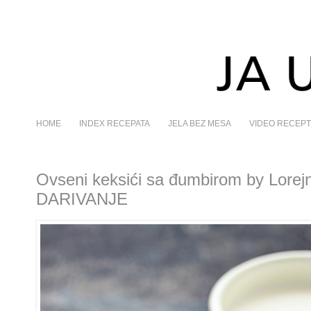
HOME
INDEX RECEPATA
JELA BEZ MESA
VIDEO RECEPT
Ovseni keksići sa đumbirom by Lorej
DARIVANJE