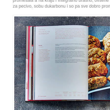
promešala a na kraju i integralno brašno, ovsene 
za pecivo, sobu dukarbonu i so pa sve dobro pro