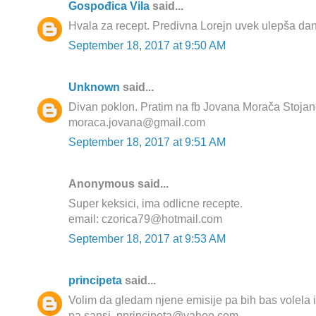
Gospođica Vila
said...
Hvala za recept. Predivna Lorejn uvek ulepša dan
September 18, 2017 at 9:50 AM
Unknown
said...
Divan poklon. Pratim na fb Jovana Morača Stojano
moraca.jovana@gmail.com
September 18, 2017 at 9:51 AM
Anonymous said...
Super keksici, ima odlicne recepte.
email: czorica79@hotmail.com
September 18, 2017 at 9:53 AM
principeta
said...
Volim da gledam njene emisije pa bih bas volela i
na sansi. pprincipeta@yahoo.com