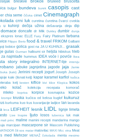
brokoli
osiljak
breskve
bruleed
bruscetta
casopis
bundeva
cast
nica
bulgur
burek
Cinemagraph
ler
chia seme
cimet
čičoka
okolada
crni luk
curetina
ćuretina
čvarci
cvekla
a u kuhinji
dečija užina
dip
dešavanja
dinja
domace
doncafe
đumbir
dr Milk
Dukley
dunja
farbana
ekspres lonac
ELLE
Fairy Platinum
Fairy
food & travel
avice
FRIKOM
Galbani
Filippo Berio
grasak
golica
goji bobice
gost na JA U KUHINJI...
je
gulas
heljda
hleb
halloumi sir
hibiskus
Gurman
 za najmlađe
IDEA voće i povrće
hummus
Ikea
sta story
integralno
INTERNET-lije
intervju
probano
jaja
jabuke
jagnjetina
jagode
Jamie
Jerinini recepti
jogurt
Joseph Joseph
buka (kaki)
kapar
karamel
karfiol
ajsije
kale (lisnati kelj)
kašica
kiflice
kokos
eleraba
kelj
kesten
kivi
klice
Klopica
eko
kolač
kolekcija recepata
komorač
o mleko
korpice
kozice
kosmajska
kopriva
kukuruz
kruska
kućica od keksa
kuglof
krompir
pus
lan
kurkuma
kus-kus
kuvarijacije
ladjice
lavanda
LIDL
LEIFHEIT
lesnik
ja
lignje
limeta
leca
ljuto
testo
losos
luk
mak
Live Inspire
lubenica
maline
mamini recepti
mandarina
mango
mali princ
mascarpone sir
uja
marcipan
Mascom Publishing
matovilac
Meat
MATADOR čili sos
matar
MAXI
Mcc vina
ls
med
Mehrzer
menta
MENAŽ čokolada
mesimo