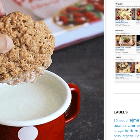
LABELS
ajme
3D model
animir
ananas
badem
recepti
bello organic
Be