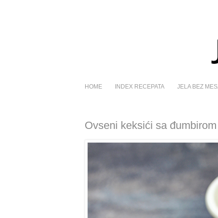
HOME
INDEX RECEPATA
JELA BEZ MES
Ovseni keksići sa đumbiro