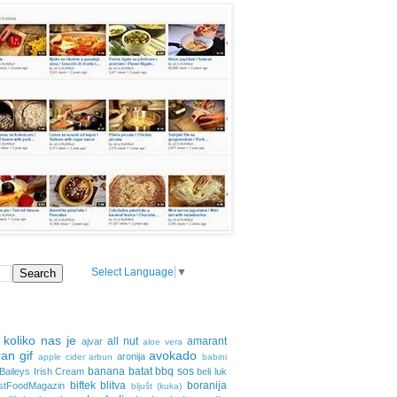
Select Language
▼
 koliko nas je
all nut
amarant
ajvar
aloe vera
an gif
avokado
aronija
apple cider
arbun
babini
banana
batat
bbq sos
Baileys Irish Cream
beli luk
biftek
blitva
boranija
stFoodMagazin
bljušt (kuka)