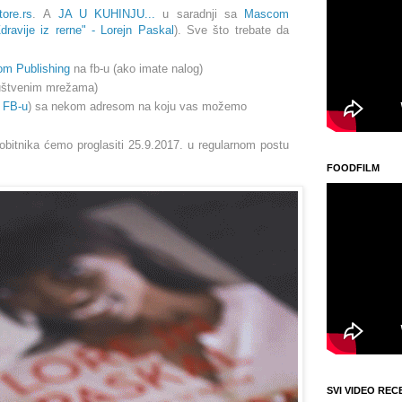
ore.rs
.
A
JA U KUHINJU...
u
saradnji sa
Mascom
dravije iz rerne
" - Lorejn Paskal
). Sve što trebate da
m Publishing
na fb-u (ako imate nalog)
društvenim mrežama)
a FB-u
) sa nekom adresom na koju vas možemo
obitnika ćemo proglasiti 25.9.2017. u regularnom postu
FOODFILM
SVI VIDEO REC