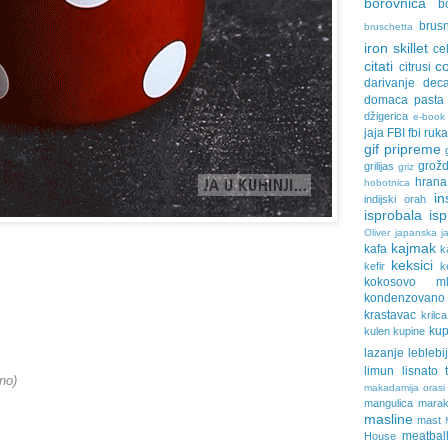
borovnica
b
brus
bruschetta
iron skillet
ce
citati
c
citrusi
darivanje
dec
domaca pasta
džigerica
e-book
jaja
FBI
fbi ruk
gif pripreme
grožd
grilijas
griz
hrana
hobotnica
in
indijski orah
isprobala
is
Oliver
japanska ja
kajmak
kafa
k
keksici
kefir
k
kokosovo ml
kondenzovan
krastavac
krilca
ku
kulen
kupine
lazanje
leblebi
limun
lisnato 
ino)
makadamija orasi
mangulica
marak
masline
mast
meatbal
House