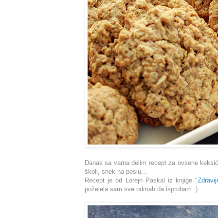
Danas sa vama delim recept za ovsene keksiće
školi, snek na poslu...
Recept je od Lorejn Paskal iz knjige "
Zdravij
poželela sam sve odmah da isprobam :)