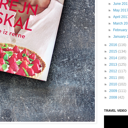
►
June 201
►
May 201
►
April 201
►
March 2
►
February
►
January 
►
2016
(116)
►
2015
(134)
►
2014
(185)
►
2013
(125)
►
2012
(117)
►
2011
(88)
►
2010
(102)
►
2009
(111)
►
2008
(42)
TRAVEL VIDEO