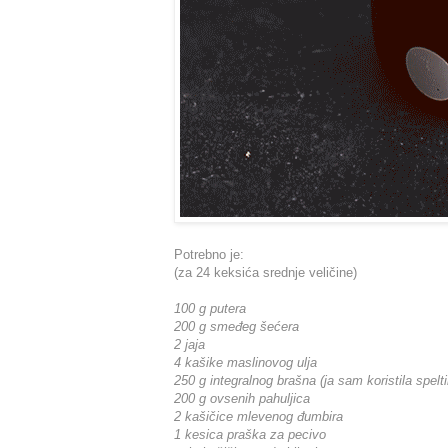
Potrebno je:
(za 24 keksića srednje veličine)
100 g putera
200 g smeđeg šećera
2 jaja
4 kašike maslinovog ulja
250 g integralnog brašna (ja sam koristila spelt
200 g ovsenih pahuljica
2 kašičice mlevenog đumbira
1 kesica praška za pecivo