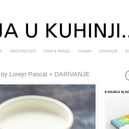
A
VIDEO RECEPTI
FOOD & TRAVEL
O NAMA
SARADNJE
K
m by Lorejn Pascal + DARIVANJE
E-KNJIGA SLA