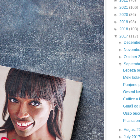
►
2022
(78)
►
2021
(106)
►
2020
(86)
►
2019
(98)
►
2018
(103)
▼
2017
(117)
►
Decembe
►
Novembe
►
October 
▼
Septemb
Lepeza od
Meki kola
Punjene pil
Ovseni ke
Ćuftice u
Gulaš od 
Osso buc
Pita sa b
►
August 2
►
July 201