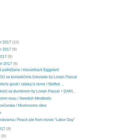
r 2017
(10)
r 2017
(9)
2017
(9)
er 2017
(8)
 patlidžana / Hasselback Eggplant
čići sa komadićima čokolade by Lorejn Pascal
eće grudi i ratatuj iz rerne / Stuffed ...
ksići sa đumbirom by Lorejn Pascal + DARI...
 krem sosu / Swedish Meatballs
pečuraka / Mushrooms stew
o
reskvama / Peach pie from movie “Labor Day”
017
(9)
7
(9)