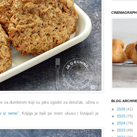
CINEMAGRAPH
BLOG ARCHIV
 sa đumbirom koji su jako zgodni za doručak, užinu u
►
2026
(41)
e iz rerne
". Knjiga je baš po mom ukusu i listajući je
►
2025
(75)
►
2024
(74)
►
2023
(49)