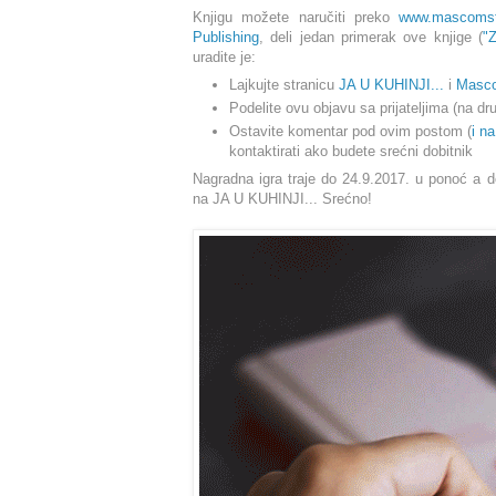
Knjigu možete naručiti preko
www.mascomst
Publishing
, deli jedan primerak ove knjige (
"
Z
uradite je:
Lajkujte stranicu
JA U KUHINJI...
i
Masco
Podelite ovu objavu sa prijateljima (na 
Ostavite komentar pod ovim postom (
i n
kontaktirati ako budete srećni dobitnik
Nagradna igra traje do 24.9.2017. u ponoć a d
na JA U KUHINJI... Srećno!