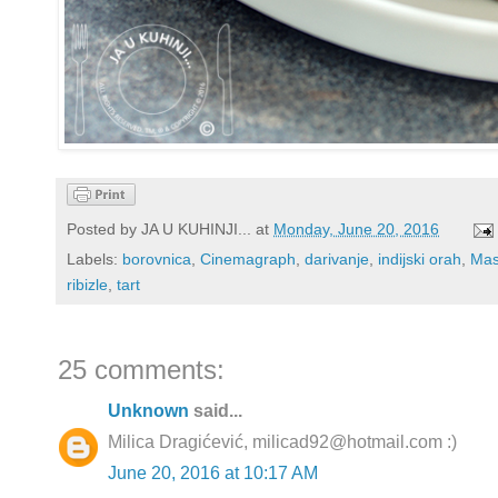
Posted by
JA U KUHINJI...
at
Monday, June 20, 2016
Labels:
borovnica
,
Cinemagraph
,
darivanje
,
indijski orah
,
Mas
ribizle
,
tart
25 comments:
Unknown
said...
Milica Dragićević, milicad92@hotmail.com :)
June 20, 2016 at 10:17 AM