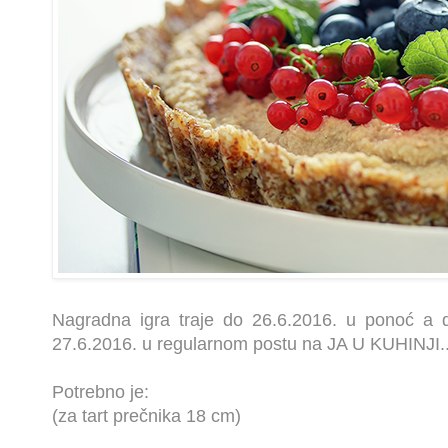
Nagradna igra traje do 26.6.2016. u ponoć a d
27.6.2016. u regularnom postu na JA U KUHINJI..
Potrebno je:
(za tart prečnika 18 cm)