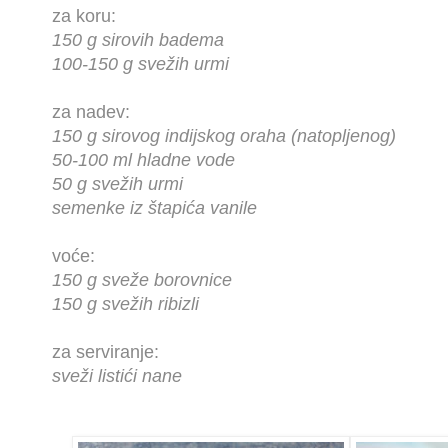
za koru:
150 g sirovih badema
100-150 g svežih urmi
za nadev:
150 g sirovog indijskog oraha (natopljenog)
50-100 ml hladne vode
50 g svežih urmi
semenke iz štapića vanile
voće:
150 g sveže borovnice
150 g svežih ribizli
za serviranje:
sveži listići nane