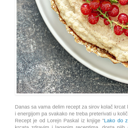
Danas sa vama delim recept za sirov kolač krcat k
i energijom pa svakako ne treba preterivati u količi
Recept je od
Lorejn Paskal iz knjige "
Lako do z
krcata zdravim i laganim receptima, dosta njih (u