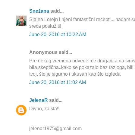
Snežana
said...
Sjajna Lorejn i njeni fantastični recepti....nadam
sreća poslužiti!
June 20, 2016 at 10:22 AM
Anonymous said...
Pre nekog vremena odvede me drugarica na siro
bila skeptična..kako se pokazalo bez razloga, bili 
tvoj, što je sigurno i ukusan kao što izgleda
June 20, 2016 at 11:02 AM
JelenaR
said...
Divno, zaista!!
jelenar1975@gmail.com