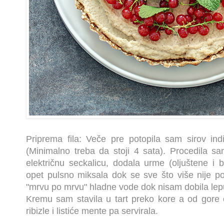
Priprema fila: Veče pre potopila sam sirov ind
(Minimalno treba da stoji 4 sata). Procedila sam
električnu seckalicu, dodala urme (oljuštene i b
opet pulsno miksala dok se sve što više nije 
"mrvu po mrvu" hladne vode dok nisam dobila le
Kremu sam stavila u tart preko kore a od gore o
ribizle i listiće mente pa servirala.