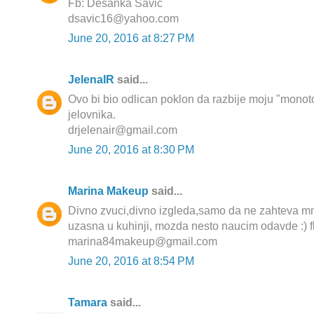
Fb: Desanka Savic
dsavic16@yahoo.com
June 20, 2016 at 8:27 PM
JelenaIR
said...
Ovo bi bio odlican poklon da razbije moju "monoto
jelovnika.
drjelenair@gmail.com
June 20, 2016 at 8:30 PM
Marina Makeup
said...
Divno zvuci,divno izgleda,samo da ne zahteva m
uzasna u kuhinji, mozda nesto naucim odavde :) f
marina84makeup@gmail.com
June 20, 2016 at 8:54 PM
Tamara
said...