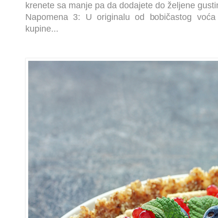
krenete sa manje pa da dodajete do željene gust
Napomena 3: U originalu od bobičastog voća 
kupine...