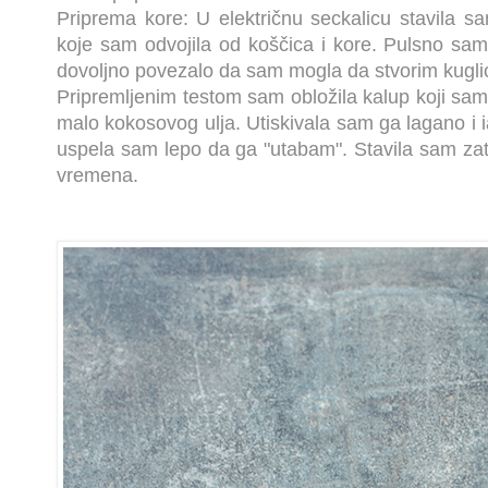
Priprema kore: U električnu seckalicu stavila 
koje sam odvojila od koščica i kore. Pulsno sam
dovoljno povezalo da sam mogla da stvorim kuglicu
Pripremljenim testom sam obložila kalup koji s
malo kokosovog ulja. Utiskivala sam ga lagano i 
uspela sam lepo da ga "utabam". Stavila sam zati
vremena.