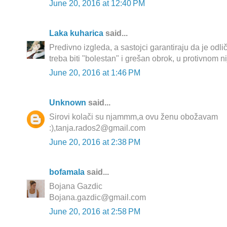
June 20, 2016 at 12:40 PM
Laka kuharica
said...
Predivno izgleda, a sastojci garantiraju da je odli
treba biti "bolestan" i grešan obrok, u protivnom nij
June 20, 2016 at 1:46 PM
Unknown
said...
Sirovi kolači su njammm,a ovu ženu obožavam
:),tanja.rados2@gmail.com
June 20, 2016 at 2:38 PM
bofamala
said...
Bojana Gazdic
Bojana.gazdic@gmail.com
June 20, 2016 at 2:58 PM