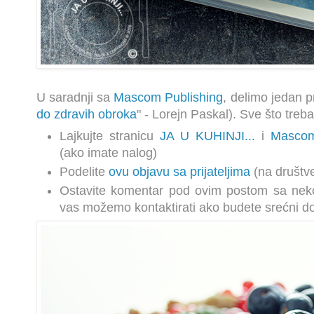
U saradnji sa
Mascom Publishing
, delimo jedan p
do zdravih obroka
" - Lorejn Paskal). Sve što treba
Lajkujte stranicu
JA U KUHINJI...
i
Mascom
(ako imate nalog)
Podelite
ovu objavu sa prijateljima
(na društ
Ostavite komentar pod ovim postom sa ne
vas možemo kontaktirati ako budete srećni do