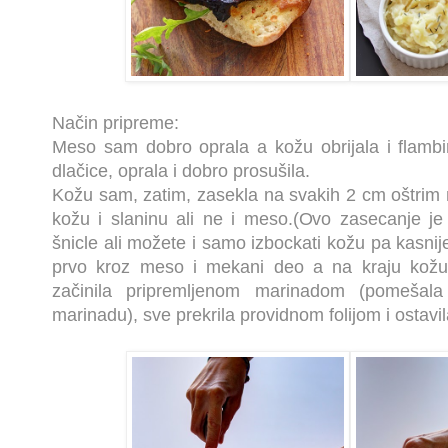
Način pripreme:
Meso sam dobro oprala a kožu obrijala i flambi
dlačice, oprala i dobro prosušila.
Kožu sam, zatim, zasekla na svakih 2 cm oštrim
kožu i slaninu ali ne i meso.(Ovo zasecanje je
šnicle ali možete i samo izbockati kožu pa kasni
prvo kroz meso i mekani deo a na kraju kožu
začinila pripremljenom marinadom (pomešal
marinadu), sve prekrila providnom folijom i ostavil