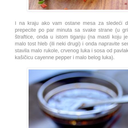
I na kraju ako vam ostane mesa za sledeći da
prepecite po par minuta sa svake strane (u gril
štraftice, onda u istom tiganju (na masti koju j
malo tost hleb (ili neki drugi) i onda napravite s
stavila malo rukole, crvenog luka i sosa od pavl
kašičicu cayenne pepper i malo belog luka).