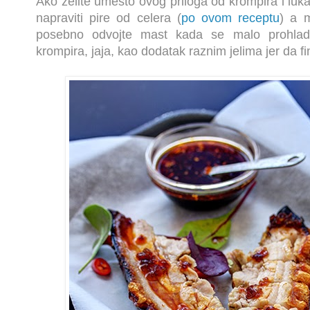
Ako želite umesto ovog priloga od krompira i lu
napraviti pire od celera (
po ovom receptu
) a 
posebno odvojte mast kada se malo prohladi 
krompira, jaja, kao dodatak raznim jelima jer da f