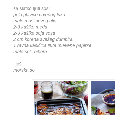
za slatko-ljuti sos:
pola glavice crvenog luka
malo maslinovog ulja
2-3 kašike meda
2-3 kašike soja sosa
2 cm korena svežeg đumbira
1 ravna kašičica ljute mlevene papirke
malo soli, bibera
i još:
morska so