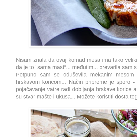
Nisam znala da ovaj komad mesa ima tako veliki p
da je to "sama mast"... međutim... prevarila sam s
Potpuno sam se oduševila mekanim mesom u
hrskavom koricom... Način pripreme je sporo -
pojačavanje vatre radi dobijanja hrskave korice a m
su stvar mašte i ukusa... Možete koristiti dosta to