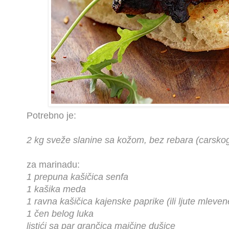
Potrebno je:
2 kg sveže slanine sa kožom, bez rebara (carsk
za marinadu:
1 prepuna kašičica senfa
1 kašika meda
1 ravna kašičica kajenske paprike (ili ljute mleve
1 čen belog luka
listići sa par grančica majčine dušice