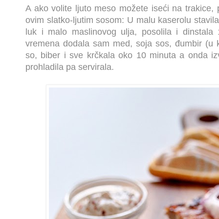
A ako volite ljuto meso možete iseći na trakice, p
ovim slatko-ljutim sosom: U malu kaserolu stavil
luk i malo maslinovog ulja, posolila i dinstala
vremena dodala sam med, soja sos, đumbir (u ko
so, biber i sve krčkala oko 10 minuta a onda iz
prohladila pa servirala.