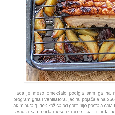
Kada je meso omekšalo podigla sam ga na niv
program grila i ventilatora, jačinu pojačala na 250
ak minuta tj. dok kožica od gore nije postala cela 
Izvadila sam onda meso iz rerne i par minuta p