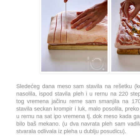
Sledećeg dana meso sam stavila na rešetku (
nasolila, ispod stavila pleh i u rernu na 220 st
tog vremena jačinu rerne sam smanjila na 17
stavila seckan krompir i luk, malo posolila, preko 
u rernu na sat ipo vremena tj. dok meso kada ga
bilo baš mekano. (u dva navrata pleh sam vadila
stvarala odlivala iz pleha u dublju posudicu).