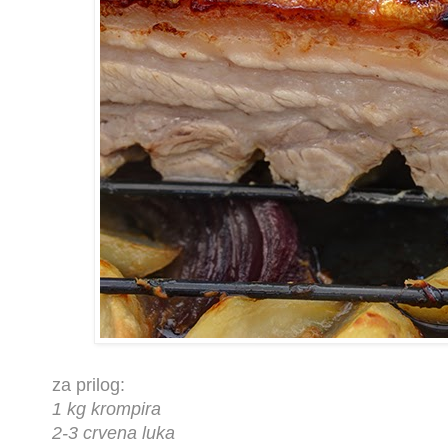
za prilog:
1 kg krompira
2-3 crvena luka