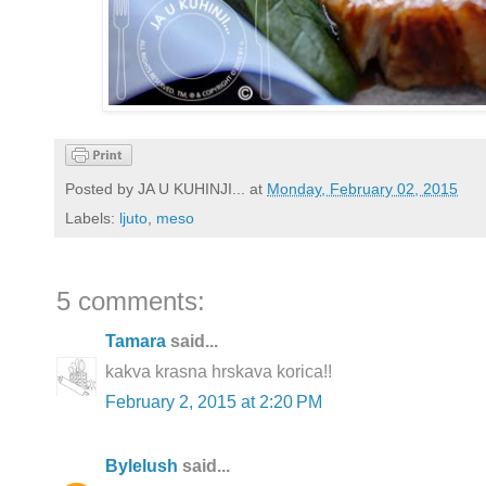
Posted by
JA U KUHINJI...
at
Monday, February 02, 2015
Labels:
ljuto
,
meso
5 comments:
Tamara
said...
kakva krasna hrskava korica!!
February 2, 2015 at 2:20 PM
Bylelush
said...