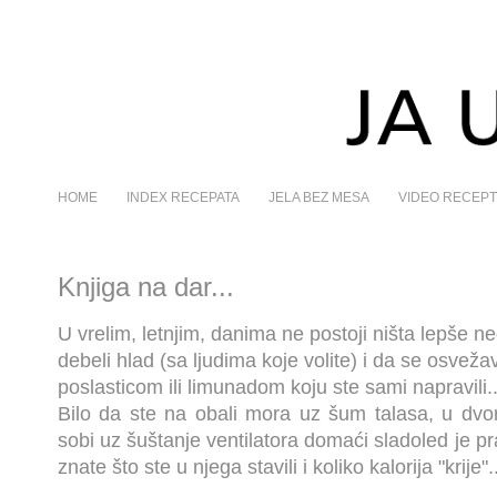
HOME
INDEX RECEPATA
JELA BEZ MESA
VIDEO RECEPT
Knjiga na dar...
U vrelim, letnjim, danima ne postoji ništa lepše ne
debeli hlad (sa ljudima koje volite) i da se osve
poslasticom ili limunadom koju ste sami napravili..
Bilo da ste na obali mora uz šum talasa, u dvoriš
sobi uz šuštanje ventilatora domaći sladoled je p
znate što ste u njega stavili i koliko kalorija "krije".