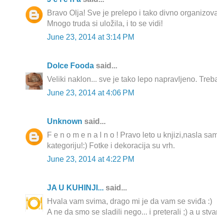
Bravo Olja! Sve je prelepo i tako divno organizov
Mnogo truda si uložila, i to se vidi!
June 23, 2014 at 3:14 PM
Dolce Fooda
said...
Veliki naklon... sve je tako lepo napravljeno. Treba
June 23, 2014 at 4:06 PM
Unknown
said...
F e n o m e n a l n o ! Pravo leto u knjizi,nasla s
kategoriju!:) Fotke i dekoracija su vrh.
June 23, 2014 at 4:22 PM
JA U KUHINJI...
said...
Hvala vam svima, drago mi je da vam se sviđa :)
A ne da smo se sladili nego... i preterali ;) a u stvar