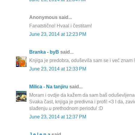
Anonymous said...
Fanatstično! Hvaal i čestitam!
June 23, 2014 at 12:23 PM
Branka - byB
said...
Knjiga je predobra, oduševila sam se i već znam št
June 23, 2014 at 12:33 PM
Milica - Na tanjiru
said...
Moram i ovdje da kažem da sam baš oduševljena i
Svaka čast, knjiga je predivna i profi! <3 I da, z
slađenju u prethodnom periodu! :D
June 23, 2014 at 12:37 PM
J e l e n a
said...