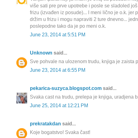
više sati pre prve upotrebe i posle se sladoled jo
frizu (izvađen iz posude)... I meni lično je o.k. je
držim u frizu i mogu napraviti 2 ture dnevno... jedn
poslepodne tako da je po meni o.k.
June 23, 2014 at 5:51 PM
Unknown
said...
Sve pohvale na ulozenom trudu, knjiga je zaista p
June 23, 2014 at 6:55 PM
pekarica-suzyca.blogspot.com
said...
Svaka cast na trudu, prelepa je knjiga, uradjena ba
June 25, 2014 at 12:21 PM
prekratakdan
said...
Koje bogatstvo! Svaka čast!