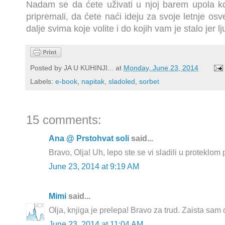
Nadam se da ćete uživati u njoj barem upola k
pripremali, da ćete naći ideju za svoje letnje os
dalje svima koje volite i do kojih vam je stalo jer 
Posted by
JA U KUHINJI...
at
Monday, June 23, 2014
Labels:
e-book
,
napitak
,
sladoled
,
sorbet
15 comments:
Ana @ Prstohvat soli
said...
Bravo, Olja! Uh, lepo ste se vi sladili u proteklom 
June 23, 2014 at 9:19 AM
Mimi
said...
Olja, knjiga je prelepa! Bravo za trud. Zaista sam o
June 23, 2014 at 11:04 AM