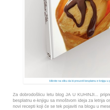
kliknite na sliku da bi preuzeli besplatnu e-knjigu u
Za dobrodošlicu letu blog JA U KUHINJI... prip
besplatnu e-knjigu sa mnoštvom ideja za letnja 
novi recepti koji će se tek pojaviti na blogu u mes