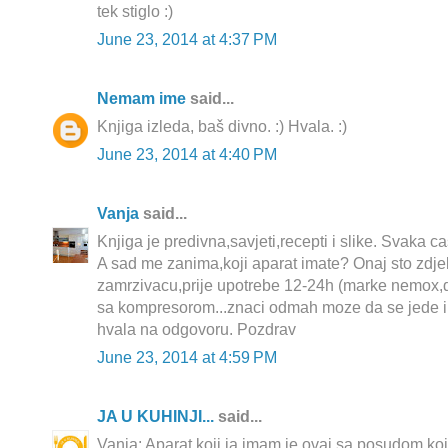
tek stiglo :)
June 23, 2014 at 4:37 PM
Nemam ime
said...
Knjiga izleda, baš divno. :) Hvala. :)
June 23, 2014 at 4:40 PM
Vanja
said...
Knjiga je predivna,savjeti,recepti i slike. Svaka ca
A sad me zanima,koji aparat imate? Onaj sto zdjel
zamrzivacu,prije upotrebe 12-24h (marke nemox,de
sa kompresorom...znaci odmah moze da se jede i p
hvala na odgovoru. Pozdrav
June 23, 2014 at 4:59 PM
JA U KUHINJI...
said...
Vanja: Aparat koji ja imam je ovaj sa posudom koja 