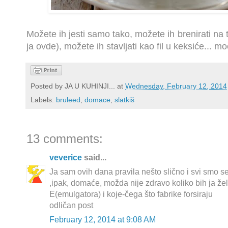
Možete ih jesti samo tako, možete ih brenirati na to
ja ovde), možete ih stavljati kao fil u keksiće... mo
Posted by
JA U KUHINJI...
at
Wednesday, February 12, 2014
Labels:
bruleed
,
domace
,
slatkiš
13 comments:
veverice
said...
Ja sam ovih dana pravila nešto slično i svi smo s
,ipak, domaće, možda nije zdravo koliko bih ja žel
E(emulgatora) i koje-čega što fabrike forsiraju
odličan post
February 12, 2014 at 9:08 AM