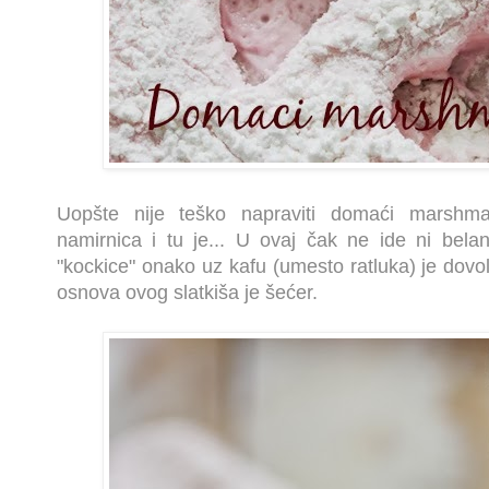
Uopšte nije teško napraviti domaći marshma
namirnica i tu je... U ovaj čak ne ide ni bela
"kockice" onako uz kafu (umesto ratluka) je dovo
osnova ovog slatkiša je šećer.