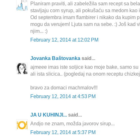
Planiram praviti, ali zabeležila sam recept sa be
stavljaju corn syrup, ali pokušaću sa medom kao i 
Od septembra imam flambirer i nikako da kupim p
mogu da verujem! Ljuta sam na sebe. :) Još kad vi
njim... :)
February 12, 2014 at 12:02 PM
Jovanka Baštovanka
said...
ajmeee imas iste soljice kao moje bake, samo su 
ali ista slicica.. (pogledaj na onom receptu chizkejk
bravo za domaci machmalov!!!
February 12, 2014 at 4:53 PM
JA U KUHINJI...
said...
Andjo ne znam, možda javorov sirup...
February 12, 2014 at 5:37 PM