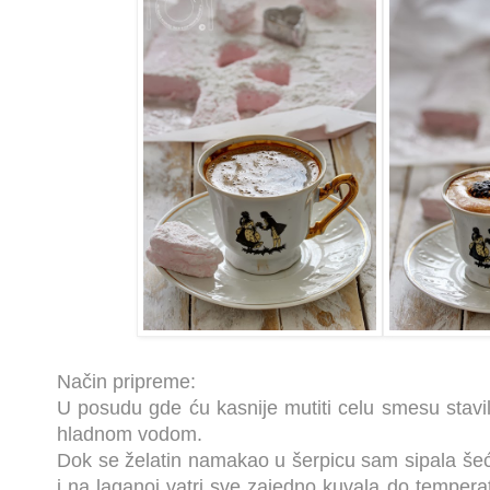
Način pripreme:
U posudu gde ću kasnije mutiti celu smesu stavila
hladnom vodom.
Dok se želatin namakao u šerpicu sam sipala šeć
i na laganoj vatri sve zajedno kuvala do temperat