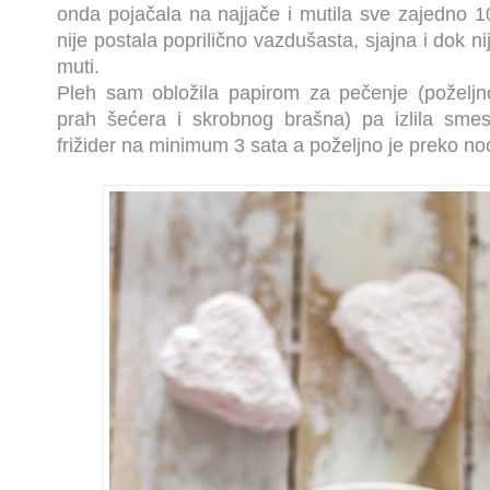
onda pojačala na najjače i mutila sve zajedno 1
nije postala poprilično vazdušasta, sjajna i dok n
muti.
Pleh sam obložila papirom za pečenje (poželjn
prah šećera i skrobnog brašna) pa izlila smes
frižider na minimum 3 sata a poželjno je preko noć