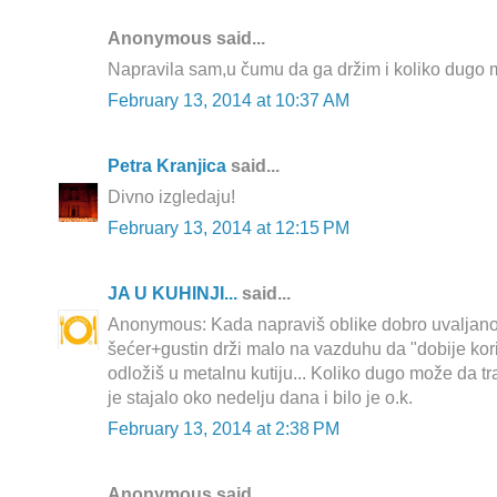
Anonymous said...
Napravila sam,u čumu da ga držim i koliko dugo m
February 13, 2014 at 10:37 AM
Petra Kranjica
said...
Divno izgledaju!
February 13, 2014 at 12:15 PM
JA U KUHINJI...
said...
Anonymous: Kada napraviš oblike dobro uvaljan
šećer+gustin drži malo na vazduhu da "dobije ko
odložiš u metalnu kutiju... Koliko dugo može da tr
je stajalo oko nedelju dana i bilo je o.k.
February 13, 2014 at 2:38 PM
Anonymous said...