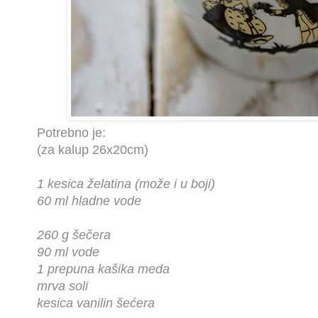
Potrebno je:
(za kalup 26x20cm)
1 kesica želatina (može i u boji)
60 ml hladne vode
260 g šečera
90 ml vode
1 prepuna kašika meda
mrva soli
kesica vanilin šećera