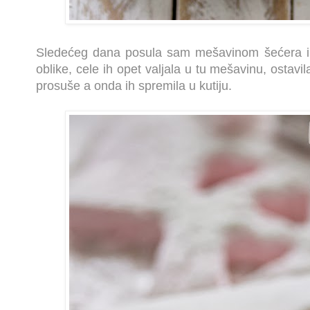
Sledećeg dana posula sam mešavinom šećera i 
oblike, cele ih opet valjala u tu mešavinu, ostav
prosuše a onda ih spremila u kutiju.