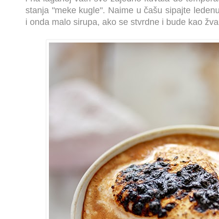
stanja "meke kugle". Naime u čašu sipajte ledenu
i onda malo sirupa, ako se stvrdne i bude kao žva