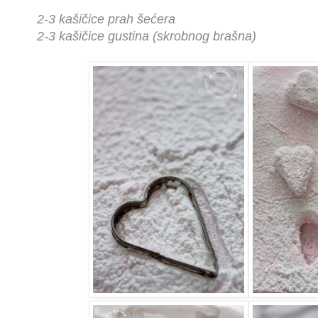
2-3 kašičice prah šećera
2-3 kašičice gustina (skrobnog brašna)