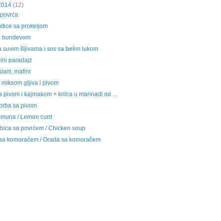
2014
(12)
 povrća
itice sa prokeljom
a bundevom
a suvim šljivama i sos sa belim lukom
ini paradajz
slani, mafini
a miksom gljiva i pivom
 pivom i kajmakom + krilca u marinadi od ...
orba sa pivom
imuna / Lemon curd
rbica sa povrćem / Chicken soup
sa komoračem / Orada sa komoračem