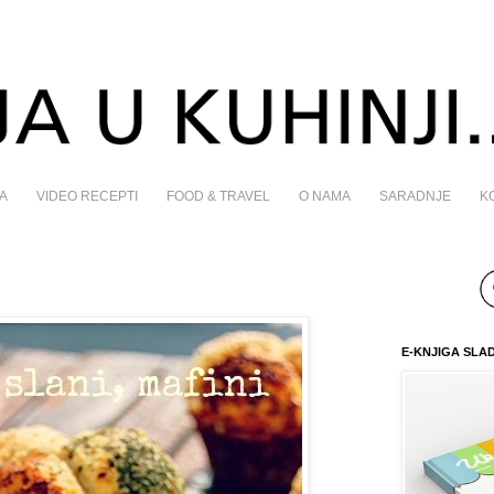
A
VIDEO RECEPTI
FOOD & TRAVEL
O NAMA
SARADNJE
K
E-KNJIGA SLA