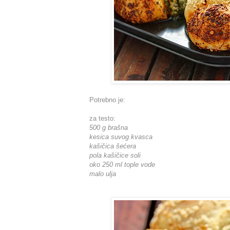
Potrebno je:
za testo:
500 g brašna
kesica suvog kvasca
kašičica šećera
pola kašičice soli
oko 250 ml tople vode
malo ulja