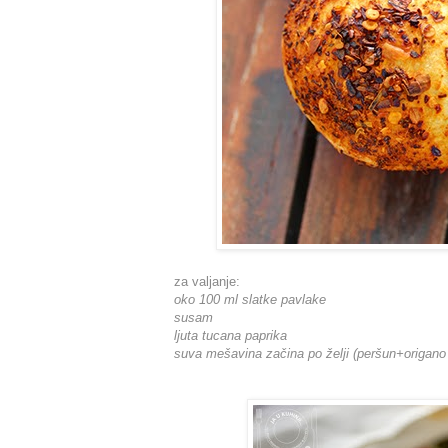
za valjanje:
oko 100 ml slatke pavlake
susam
ljuta tucana paprika
suva mešavina začina po želji (peršun+origano