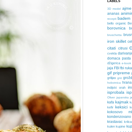
LABELS
ajme
3D model
animir
ananas
badem
recepti
bello organic
Be
borovnica
b
brus
bruschetta
iron skillet
ce
citati
citrusi
darivanj
cvekla
domaca pasta
džigerica
e-book
jaja
FBI
fbi ruk
gif pripreme
grožd
grilijas
griz
hrana
hobotnica
in
indijski orah
isprobala
is
Oliver
japanska ja
kajmak
kafa
k
keksici
kefir
k
kokosovo ml
kondenzovan
krastavac
krilca
ku
kulen
kupine