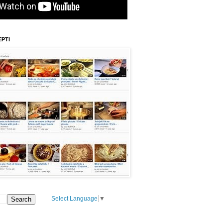
EPTI
Select Language
▼