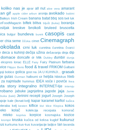
 koliko nas je
all nut
amarant
ajvar
aloe vera
an gif
avokado
aronija
apple cider
arbun
babini
banana
batat
bbq sos
Baileys Irish Cream
beli luk
biftek
blitva
boranija
stFoodMagazin
bljušt (kuka)
brokoli
osiljak
breskve
bruleed
bruscetta
casopis
bundeva
cast
nica
bulgur
burek
Cinemagraph
ler
chia seme
cimet
čičoka
cokolada
crni luk
curetina
ćuretina
čvarci
e
deca u kuhinji
dečija užina
dip
dešavanja
dinja
domace
doncafe
đumbir
dr Milk
Dukley
dunja
farbana
ekspres lonac
ELLE
Fairy Platinum
Fairy
food & travel
avice
FRIKOM
Galbani
Filippo Berio
grasak
golica
goji bobice
gost na JA U KUHINJI...
je
gulas
heljda
hleb
halloumi sir
hibiskus
Gurman
 za najmlađe
IDEA voće i povrće
hummus
Ikea
sta story
integralno
INTERNET-lije
intervju
probano
jaja
jabuke
jagnjetina
jagode
Jamie
Jerinini recepti
jogurt
Joseph Joseph
buka (kaki)
kapar
karamel
karfiol
ajsije
kale (lisnati kelj)
kašica
kiflice
kokos
eleraba
kelj
kesten
kivi
klice
Klopica
eko
kolač
kolekcija recepata
komorač
o mleko
korpice
kozice
kosmajska
kopriva
kukuruz
kruska
kućica od keksa
kuglof
krompir
pus
lan
kurkuma
kus-kus
kuvarijacije
ladjice
lavanda