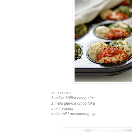
za punjenje:
1 velika kriška belog sira
1 mala glavica crnog luka
malo origana
malo soli i maslinovog ulja