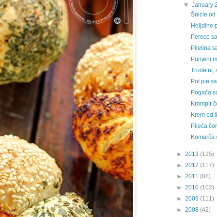
▼
January 
Šnicle od
Heljdine p
Perece s
Piletina s
Punjeni m
Trodelni, 
Pot pie s
Pogača sa
Krompir č
Krem od l
Pileća čo
Komarča 
►
2013
(125)
►
2012
(117)
►
2011
(88)
►
2010
(102)
►
2009
(111)
►
2008
(42)