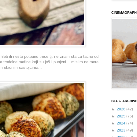
CINEMAGRAPH
leb ili nešto potpuno treće tj. ne znam šta ću tačno od
za trodelne mafine koji su još i punjeni... mislim ne mora
im običnim sastojcima...
BLOG ARCHIV
►
2026
(42)
►
2025
(75)
►
2024
(74)
►
2023
(49)