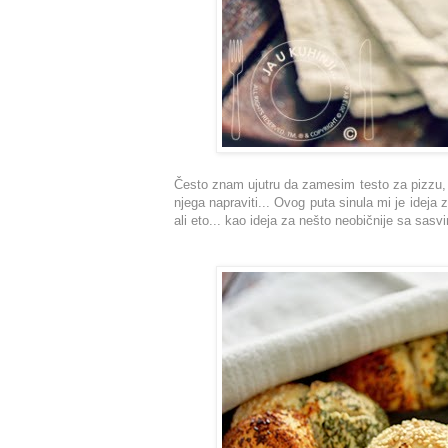
Često znam ujutru da zamesim testo za pizzu, h
njega napraviti... Ovog puta sinula mi je ideja 
ali eto... kao ideja za nešto neobičnije sa sasv