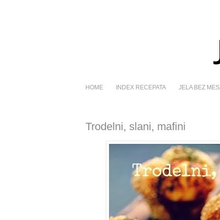
HOME
INDEX RECEPATA
JELA BEZ MES
Trodelni, slani, mafini