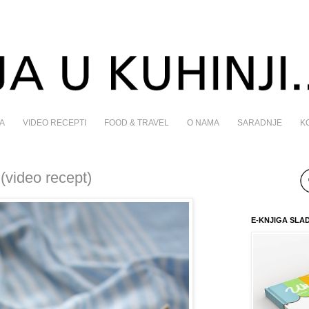
A
VIDEO RECEPTI
FOOD & TRAVEL
O NAMA
SARADNJE
K
 (video recept)
E-KNJIGA SLA