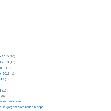
r 2013
(20)
r 2013
(12)
2013
(10)
er 2013
(11)
013
(8)
3
(12)
3
(10)
3
(9)
ta sa maslinama
ile sa gorgonzolom (video recept)