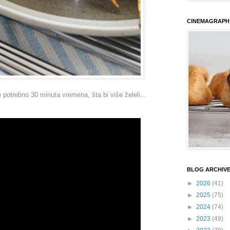
CINEMAGRAPH
 potrebno 30 minuta vremena, šta bi više želeli...
BLOG ARCHIV
►
2026
(41)
►
2025
(75)
►
2024
(74)
►
2023
(49)