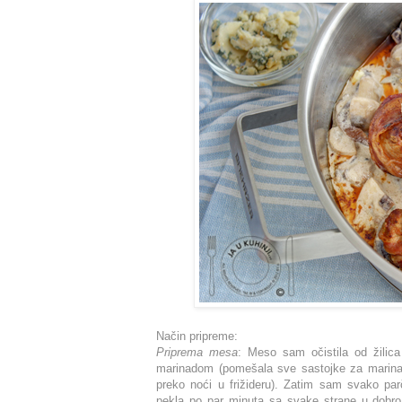
Način pripreme:
Priprema mesa
: Meso sam očistila od žilica 
marinadom (pomešala sve sastojke za marinadu)
preko noći u frižideru). Zatim sam svako par
pekla po par minuta sa svake strane u dobro 