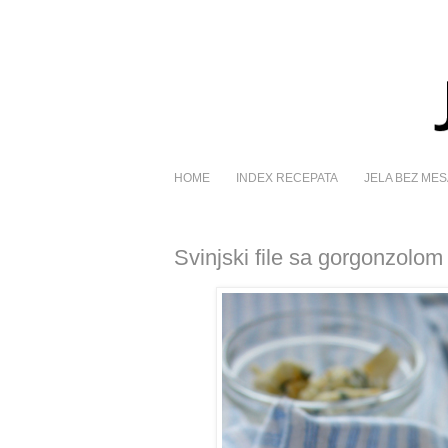
HOME
INDEX RECEPATA
JELA BEZ MES
Svinjski file sa gorgonzolom