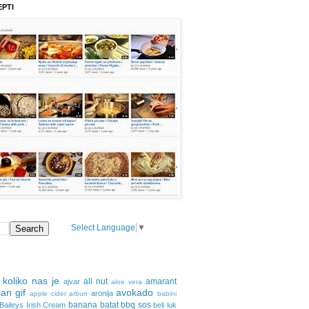
EPTI
Select Language
▼
 koliko nas je
all nut
amarant
ajvar
aloe vera
an gif
avokado
aronija
apple cider
arbun
babini
banana
batat
bbq sos
Baileys Irish Cream
beli luk