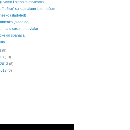
gljivama i hlebnim mrvicama
 "ružice" sa kajmakom i sremušem
eško (sladoled)
umenko (sladoled)
prosa u sosu od pavlake
joke od spanaća
ulla
3
(9)
013
(10)
 2013
(8)
2013
(6)