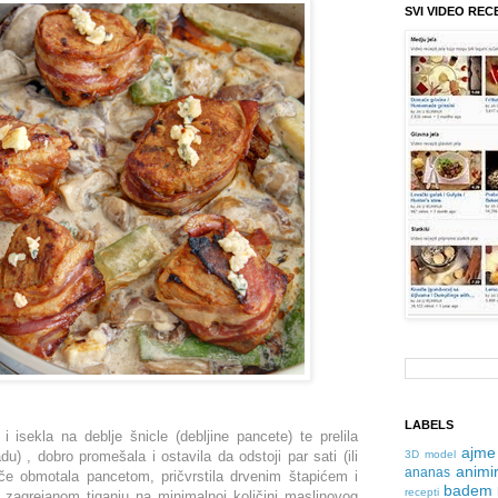
SVI VIDEO REC
LABELS
i isekla na deblje šnicle (debljine pancete) te prelila
ajme
 , dobro promešala i ostavila da odstoji par sati (ili
3D model
animir
ananas
če obmotala pancetom, pričvrstila drvenim štapićem i
badem
recepti
zagrejanom tiganju na minimalnoj količini maslinovog