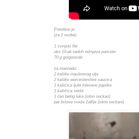
Potrebno je:
(za 2 osobe)
1 svinjski file
oko 10-ak tankih režnjeva pancete
70 g gorgonzole
za marinadu:
2 kašike maslinovog ulja
2 kašike worcestershire sauce-a
1 kašičica ljute mlevene paprike
1 kašičica senfa
1 čen belog luka (sitno seckan)
par listova sveže žalfije (sitno seckani)