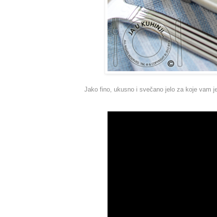
Jako fino, ukusno i svečano jelo za koje vam je