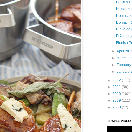
Pasta sa 
Kukuruzne
Domaći Sn
Domaći R
Njoke od 
Pržene n
Finnish P
►
April 201
►
March 2
►
February
►
January 
►
2012
(117)
►
2011
(88)
►
2010
(102)
►
2009
(111)
►
2008
(42)
TRAVEL VIDEO