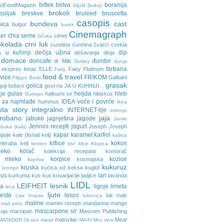
biftek
blitva
boranija
stFoodMagazin
bljušt (kuka)
brokoli
osiljak
breskve
bruleed
bruscetta
casopis
bundeva
cast
nica
bulgur
burek
Cinemagraph
ler
chia seme
cimet
čičoka
okolada
crni luk
curetina
ćuretina
čvarci
cvekla
a u kuhinji
dečija užina
dip
dešavanja
dinja
domace
doncafe
đumbir
dr Milk
Dukley
dunja
farbana
ekspres lonac
ELLE
Fairy Platinum
Fairy
food & travel
avice
FRIKOM
Galbani
Filippo Berio
grasak
golica
goji bobice
gost na JA U KUHINJI...
je
gulas
heljda
hleb
halloumi sir
hibiskus
Gurman
 za najmlađe
IDEA voće i povrće
hummus
Ikea
sta story
integralno
INTERNET-lije
intervju
probano
jaja
jabuke
jagnjetina
jagode
Jamie
Jerinini recepti
jogurt
Joseph Joseph
buka (kaki)
kapar
karamel
karfiol
ajsije
kale (lisnati kelj)
kašica
kiflice
kokos
eleraba
kelj
kesten
kivi
klice
Klopica
eko
kolač
kolekcija recepata
komorač
o mleko
korpice
kozice
kosmajska
kopriva
kukuruz
kruska
kućica od keksa
kuglof
krompir
pus
lan
kurkuma
kus-kus
kuvarijacije
ladjice
lavanda
LIDL
LEIFHEIT
lesnik
ja
lignje
limeta
leca
ljuto
testo
losos
luk
mak
Live Inspire
lubenica
maline
mamini recepti
mandarina
mango
mali princ
mascarpone sir
uja
marcipan
Mascom Publishing
matovilac
Meat
MATADOR čili sos
matar
MAXI
Mcc vina