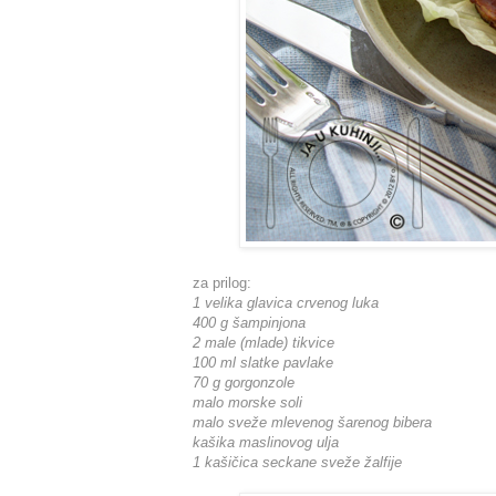
za prilog:
1 velika glavica crvenog luka
400 g šampinjona
2 male (mlade) tikvice
100 ml slatke pavlake
70 g gorgonzole
malo morske soli
malo sveže mlevenog šarenog bibera
kašika maslinovog ulja
1 kašičica seckane sveže žalfije