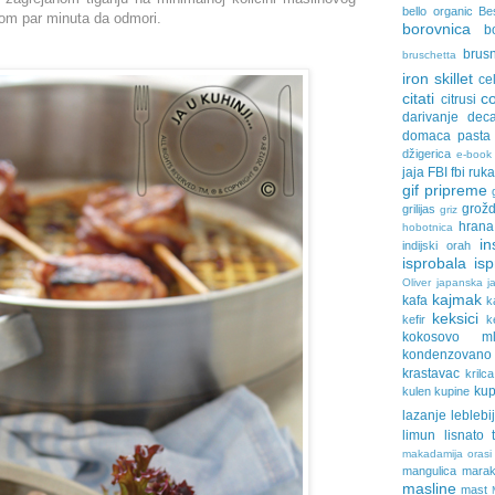
bello organic
Be
plom par minuta da odmori.
borovnica
b
brus
bruschetta
iron skillet
ce
citati
c
citrusi
darivanje
dec
domaca pasta
džigerica
e-book
jaja
FBI
fbi ruk
gif pripreme
grožd
grilijas
griz
hrana
hobotnica
in
indijski orah
isprobala
is
Oliver
japanska ja
kajmak
kafa
k
keksici
kefir
k
kokosovo ml
kondenzovan
krastavac
krilca
ku
kulen
kupine
lazanje
leblebi
limun
lisnato 
makadamija orasi
mangulica
marak
masline
mast