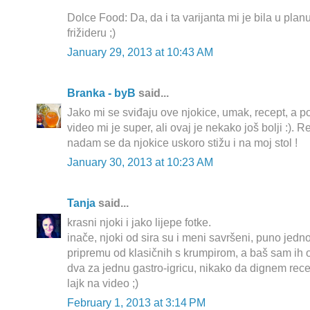
Dolce Food: Da, da i ta varijanta mi je bila u plan
frižideru ;)
January 29, 2013 at 10:43 AM
Branka - byB
said...
Jako mi se sviđaju ove njokice, umak, recept, a p
video mi je super, ali ovaj je nekako još bolji :). 
nadam se da njokice uskoro stižu i na moj stol !
January 30, 2013 at 10:23 AM
Tanja
said...
krasni njoki i jako lijepe fotke.
inače, njoki od sira su i meni savršeni, puno jednos
pripremu od klasičnih s krumpirom, a baš sam ih o
dva za jednu gastro-igricu, nikako da dignem recep
lajk na video ;)
February 1, 2013 at 3:14 PM