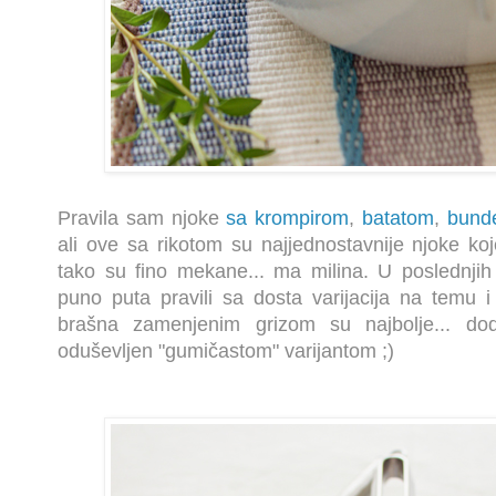
Pravila sam njoke
sa krompirom
,
batatom
,
bund
ali ove sa rikotom su najjednostavnije njoke ko
tako su fino mekane... ma milina. U poslednji
puno puta pravili sa dosta varijacija na temu 
brašna zamenjenim grizom su najbolje... dod
oduševljen "gumičastom" varijantom ;)