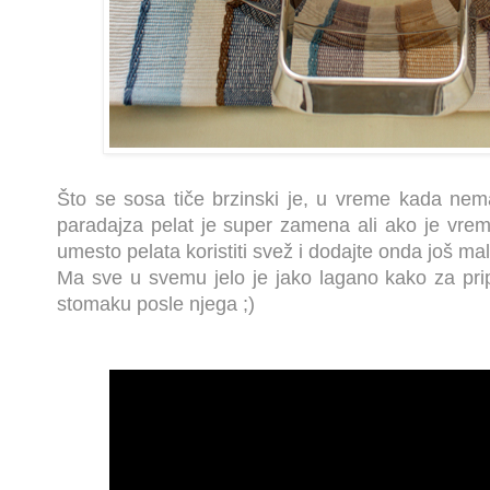
Što se sosa tiče brzinski je, u vreme kada ne
paradajza pelat je super zamena ali ako je vr
umesto pelata koristiti svež i dodajte onda još ma
Ma sve u svemu jelo je jako lagano kako za pri
stomaku posle njega ;)