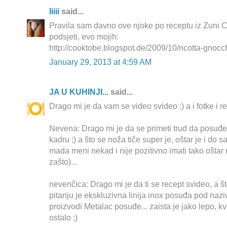
Iiiii
said...
Pravila sam davno ove njoke po receptu iz Zuni C
podsjeti, evo mojih:
http://cooktobe.blogspot.de/2009/10/ricotta-gnocc
January 29, 2013 at 4:59 AM
JA U KUHINJI...
said...
Drago mi je da vam se video svideo :) a i fotke i r
Nevena: Drago mi je da se primeti trud da posuđ
kadru ;) a što se noža tiče super je, oštar je i do 
mada meni nekad i nije pozitivno imati tako oštar 
zašto)...
nevenčica: Drago mi je da ti se recept svideo, a š
pitanju je ekskluzivna linija inox posuđa pod na
proizvodi Metalac posuđe... zaista je jako lepo, kva
ostalo ;)