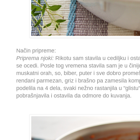
Način pripreme:
Priprema njoki:
Rikotu sam stavila u cediljku i os
se ocedi. Posle tog vremena stavila sam je u čini
muskatni orah, so, biber, puter i sve dobro prome
rendani parmezan, griz i brašno pa zamesila kom
podelila na 4 dela, svaki nežno rastanjila u "glistu
pobrašnjavila i ostavila da odmore do kuvanja.