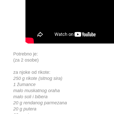
Potrebno je:
(za 2 osobe)
za njoke od rikote:
250 g rikote (sitnog sira)
1 žumance
malo muskatnog oraha
malo soli i bibera
20 g rendanog parmezana
20 g putera