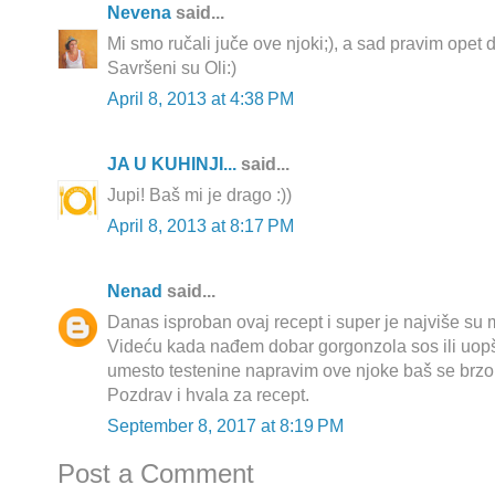
Nevena
said...
Mi smo ručali juče ove njoki;), a sad pravim opet
Savršeni su Oli:)
April 8, 2013 at 4:38 PM
JA U KUHINJI...
said...
Jupi! Baš mi je drago :))
April 8, 2013 at 8:17 PM
Nenad
said...
Danas isproban ovaj recept i super je najviše su m
Videću kada nađem dobar gorgonzola sos ili uopšt
umesto testenine napravim ove njoke baš se brzo
Pozdrav i hvala za recept.
September 8, 2017 at 8:19 PM
Post a Comment