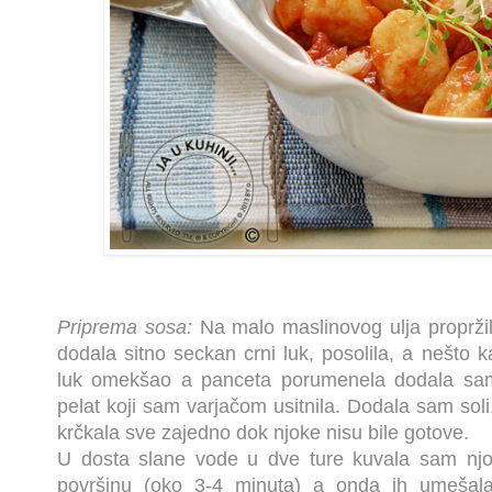
Priprema sosa:
Na malo maslinovog ulja propržil
dodala sitno seckan crni luk, posolila, a nešto k
luk omekšao a panceta porumenela dodala sam
pelat koji sam varjačom usitnila. Dodala sam soli
krčkala sve zajedno dok njoke nisu bile gotove.
U dosta slane vode u dve ture kuvala sam njok
površinu (oko 3-4 minuta) a onda ih umešala