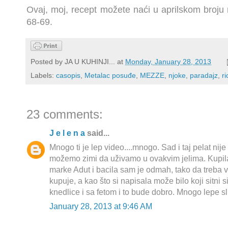
Ovaj, moj, recept možete naći u aprilskom broj
68-69.
Posted by
JA U KUHINJI...
at
Monday, January 28, 2013
Labels:
casopis
,
Metalac posuđe
,
MEZZE
,
njoke
,
paradajz
,
ri
23 comments:
J e l e n a
said...
Mnogo ti je lep video....mnogo. Sad i taj pelat nij
možemo zimi da uživamo u ovakvim jelima. Kupila
marke Adut i bacila sam je odmah, tako da treba v
kupuje, a kao što si napisala može bilo koji sitni s
knedlice i sa fetom i to bude dobro. Mnogo lepe sl
January 28, 2013 at 9:46 AM