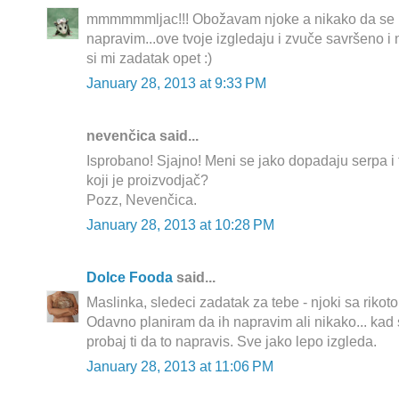
mmmmmmljac!!! Obožavam njoke a nikako da se 
napravim...ove tvoje izgledaju i zvuče savršeno i
si mi zadatak opet :)
January 28, 2013 at 9:33 PM
nevenčica said...
Isprobano! Sjajno! Meni se jako dopadaju serpa i t
koji je proizvodjač?
Pozz, Nevenčica.
January 28, 2013 at 10:28 PM
Dolce Fooda
said...
Maslinka, sledeci zadatak za tebe - njoki sa rikot
Odavno planiram da ih napravim ali nikako... kad 
probaj ti da to napravis. Sve jako lepo izgleda.
January 28, 2013 at 11:06 PM