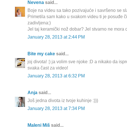
Nevena
said...
Boje na videu sa tako pozivajuće i savršeno se s
Primetila sam kako u svakom videu ti je posuđe č
zadivljena:)
Jel taj keramički nož dobar? Jel stvarno ne mora d
January 28, 2013 at 2:44 PM
Bite my cake
said...
joj divota! :) ja volim sve njoke :D a nikako da isp
svaka čast za video!
January 28, 2013 at 6:32 PM
Anja
said...
Još jedna divota iz tvoje kuhinje :)))
January 28, 2013 at 7:34 PM
Maleni Miš
said...