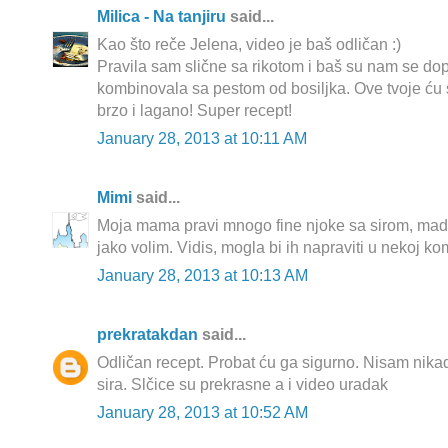
Milica - Na tanjiru
said...
Kao što reče Jelena, video je baš odličan :)
Pravila sam slične sa rikotom i baš su nam se dop
kombinovala sa pestom od bosiljka. Ove tvoje ću s
brzo i lagano! Super recept!
January 28, 2013 at 10:11 AM
Mimi
said...
Moja mama pravi mnogo fine njoke sa sirom, mada ne
jako volim. Vidis, mogla bi ih napraviti u nekoj ko
January 28, 2013 at 10:13 AM
prekratakdan
said...
Odličan recept. Probat ću ga sigurno. Nisam nika
sira. Slčice su prekrasne a i video uradak
January 28, 2013 at 10:52 AM