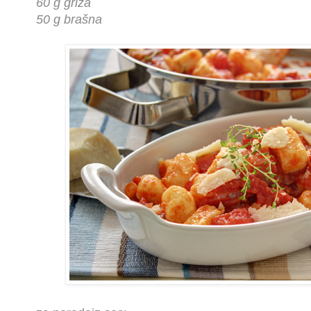
60 g griza
50 g brašna