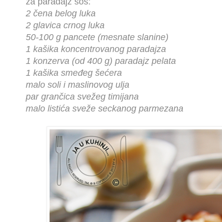
za paradajz sos:
2 čena belog luka
2 glavica crnog luka
50-100 g pancete (mesnate slanine)
1 kašika koncentrovanog paradajza
1 konzerva (od 400 g) paradajz pelata
1 kašika smeđeg šećera
malo soli i maslinovog ulja
par grančica svežeg timijana
malo listića sveže seckanog parmezana