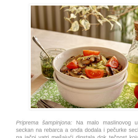
Priprema šampinjona:
Na malo maslinovog ulj
seckan na rebarca a onda dodala i pečurke secka
na jačoj vatri mešajući dinstala dok tečnost koj