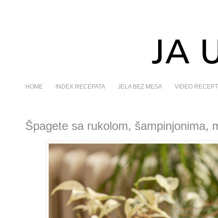
HOME
INDEX RECEPATA
JELA BEZ MESA
VIDEO RECEPT
Špagete sa rukolom, šampinjonima, m