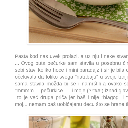
Pasta kod nas uvek prolazi, a uz nju i neke stvar
... Ovog puta pečurke sam stavila u posebnu čin
sebi stavi koliko hoće i mini paradajz i sir je bil
očekivala da toliko svega "natabaju" u svoje tanji
sama stavila možda bi se i namrštili a ovako se
"mmmm.... pečurkice...." i moje (?!"##!) iznad glav
to je već druga priča jer baš i nije "blagog" i
moj... nemam baš uobičajenu decu što se hrane ti