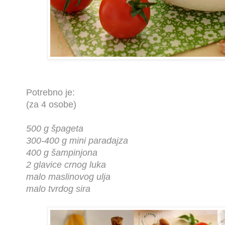
Potrebno je:
(za 4 osobe)
500 g špageta
300-400 g mini paradajza
400 g šampinjona
2 glavice crnog luka
malo maslinovog ulja
malo tvrdog sira