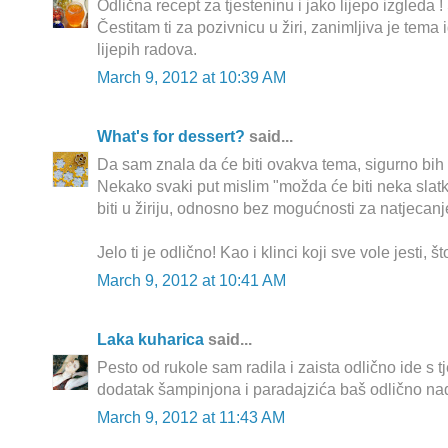
Odlična recept za tjesteninu i jako lijepo izgleda !
Čestitam ti za pozivnicu u žiri, zanimljiva je tema i
lijepih radova.
March 9, 2012 at 10:39 AM
What's for dessert?
said...
Da sam znala da će biti ovakva tema, sigurno bih se
Nekako svaki put mislim "možda će biti neka slatk
biti u žiriju, odnosno bez mogućnosti za natjecanj
Jelo ti je odlično! Kao i klinci koji sve vole jesti, š
March 9, 2012 at 10:41 AM
Laka kuharica
said...
Pesto od rukole sam radila i zaista odlično ide s t
dodatak šampinjona i paradajzića baš odlično na
March 9, 2012 at 11:43 AM