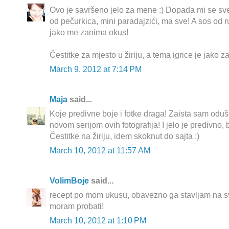
Ovo je savršeno jelo za mene :) Dopada mi se sve
od pečurkica, mini paradajzići, ma sve! A sos od 
jako me zanima okus!
Čestitke za mjesto u žiriju, a tema igrice je jako z
March 9, 2012 at 7:14 PM
Maja
said...
Koje predivne boje i fotke draga! Zaista sam odu
novom serijom ovih fotografija! I jelo je predivno,
Čestitke na žiriju, idem skoknut do sajta :)
March 10, 2012 at 11:57 AM
VolimBoje
said...
recept po mom ukusu, obavezno ga stavljam na svo
moram probati!
March 10, 2012 at 1:10 PM