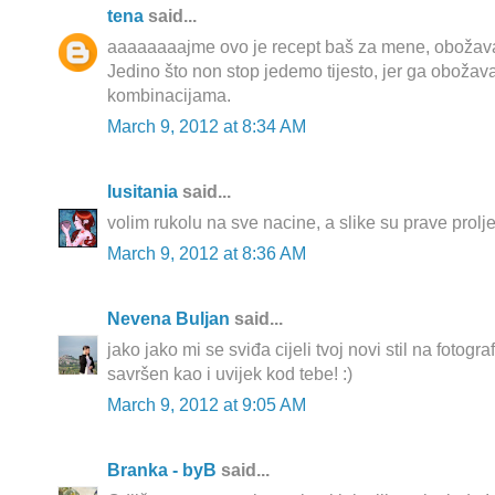
tena
said...
aaaaaaaajme ovo je recept baš za mene, obožavam 
Jedino što non stop jedemo tijesto, jer ga obož
kombinacijama.
March 9, 2012 at 8:34 AM
lusitania
said...
volim rukolu na sve nacine, a slike su prave prolje
March 9, 2012 at 8:36 AM
Nevena Buljan
said...
jako jako mi se sviđa cijeli tvoj novi stil na fotogr
savršen kao i uvijek kod tebe! :)
March 9, 2012 at 9:05 AM
Branka - byB
said...