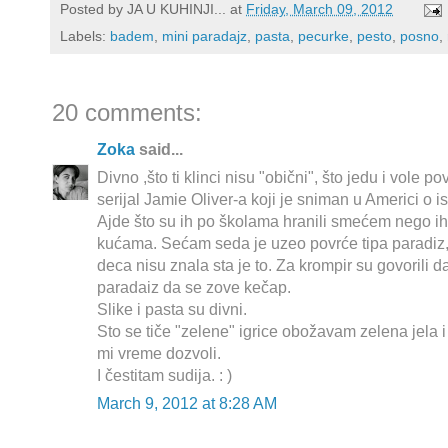
Posted by
JA U KUHINJI...
at
Friday, March 09, 2012
Labels:
badem
,
mini paradajz
,
pasta
,
pecurke
,
pesto
,
posno
,
20 comments:
Zoka
said...
Divno ,što ti klinci nisu "obični", što jedu i vole
serijal Jamie Oliver-a koji je sniman u Americi o 
Ajde što su ih po školama hranili smećem nego ih n
kućama. Sećam seda je uzeo povrće tipa paradiz, 
deca nisu znala sta je to. Za krompir su govorili d
paradaiz da se zove kečap.
Slike i pasta su divni.
Sto se tiče "zelene" igrice obožavam zelena jela 
mi vreme dozvoli.
I čestitam sudija. : )
March 9, 2012 at 8:28 AM