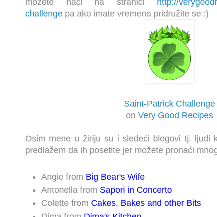
možete naći na stranici
http://verygood
challenge
pa ako imate vremena pridružite se :)
Saint-Patrick Challenge
on
Very Good Recipes
Osim mene u žiriju su i sledeći blogovi tj. ljudi 
predlažem da ih posetite jer možete pronaći mnog
Angie from
Big Bear's Wife
Antonella from
Sapori in Concerto
Colette from
Cakes, Bakes and other Bits
Dima from
Dima's Kitchen