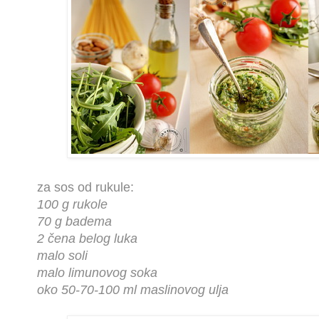
za sos od rukule:
100 g rukole
70 g badema
2 čena belog luka
malo soli
malo limunovog soka
oko 50-70-100 ml maslinovog ulja