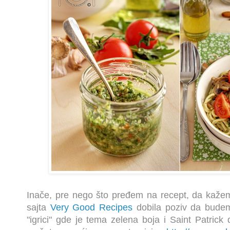
Inače, pre nego što pređem na recept, da kaže
sajta
Very Good Recipes
dobila poziv da budem
"igrici" gde je tema zelena boja i Saint Patrick 